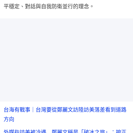
平穩定、對話與自我防衛並行的理念。
台海有戰事｜台灣要從鄭麗文訪陸訪美落差看到道路
方向
外媒指訪美被冷遇 鄭麗文稱是「破冰之旅」：按正