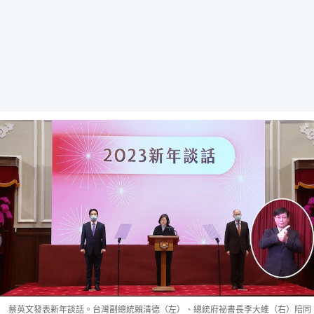
蔡英文發表新年談話。台灣副總統賴清德（左）、總統府祕書長李大維（右）陪同