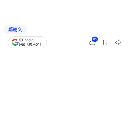
鄭麗文
85
在Google
追蹤《香港01》
8
0
0
9
6
中國
台灣新聞
賴清德就職2周年：拒以｢和平包裝統
一｣ 維持現狀是台灣戰略目標