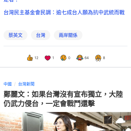
台灣民主基金會民調：逾七成台人願為抗中武統而戰
蔡英文
台灣
兩岸關係
12
1
0
64
8
中國
台灣新聞
鄭麗文：如果台灣沒有宣布獨立，大陸
仍武力侵台，一定會戰鬥還擊