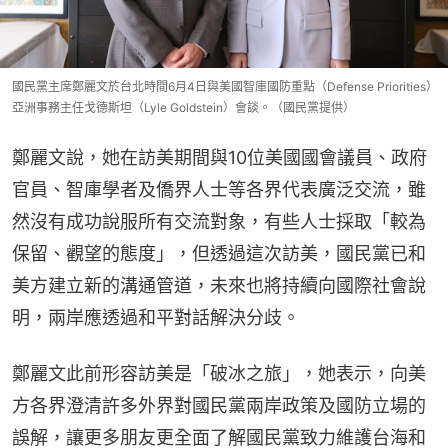
國民黨主席鄭麗文於台北時間6月4日與美國智庫國防重點（Defense Priorities）
亞洲事務主任戈德斯坦（Lyle Goldstein）會談。（國民黨提供）
鄭麗文說，她在訪美期間與10位美國國會議員、政府
官員、智庫學者及僑界人士等各界代表廣泛交流，雖
然沒有成功說服所有交流對象，有些人士採取「較為
保留、觀望的態度」，但透過這次訪美，國民黨已和
美方建立新的溝通管道，未來也將持續向國際社會說
明，兩岸應透過和平對話解決分歧。
鄭麗文此前形容訪美是「破冰之旅」，她表示，向美
方各界澄清許多外界對國民黨兩岸政策及國防立場的
誤解，讓更多朋友更全面了解國民黨致力維護台海和