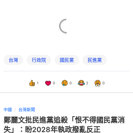
台灣
行政院
國民黨
民進黨
1
0
0
2
0
中國
台灣新聞
鄭麗文批民進黨追殺「恨不得國民黨消
失」：盼2028年執政撥亂反正