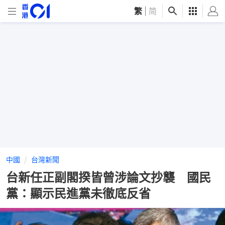
繁
|
简
中國
台灣新聞
台新任正副閣揆皆曾涉論文抄襲 國民
黨：顯示民進黨未徹底反省