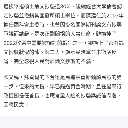
遭檢舉指碩士論文抄襲達30%，後續經台大學倫會認
定抄襲並撤銷其國發所碩士學位。而陳建仁於2007年
擔任國科會主委時，也曾因掛名國際期刊論文有抄襲
爭議而請辭。是次正副閣揆的人事任命，雖換掉了
2022敗選中需要被檢討的戰犯之一，卻換上了都有論
文抄襲狀況的陳、鄭二人，顯示民進黨並未徹底反
省，完全忽視人民對於論文抄襲的不滿。
陳又稱，蘇貞昌的下台雖是民進黨重新傾聽民意的第
一步，但來的太慢，早已錯過黃金時期。且在最高行
政機關擔任首長，也應考量人選的抄襲與誠信問題，
回應民意。