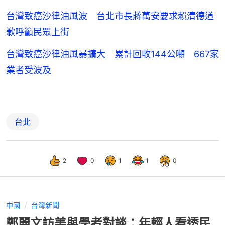
台灣致癌沙律油風波 台北市長蔣萬安要求賴清德道
歉呼籲民眾上街
台灣致癌沙律油風暴擴大 累計回收144公噸 667家
業者受波及
台北
2
0
1
1
0
中國
台灣新聞
鄭麗文訪美與學者對談：年輕人看透民