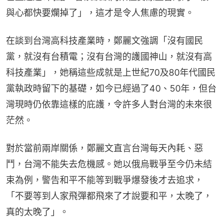
與心都快要爛掉了」，這才是令人焦慮的現實。
在談到台灣高科技產業時，鄭麗文強調「沒有國民
黨，就沒有台積電；沒有台灣的護國神山，就沒有高
科技產業」，她稱這些成就是上世紀70及80年代國民
黨執政時留下的基礎，如今已經過了40、50年，但台
灣現時仍依靠這樣的庇護，令許多人對台灣的未來很
茫然。
對於當前兩岸關係，鄭麗文直言台灣每天內耗、惡
鬥，台灣不能失去危機感。她以俄烏戰爭至今仍未結
束為例，警告和平不能等到戰爭爆發後才去追求，
「不要等到人家飛彈都飛來了才說要和平，太晚了，
真的太晚了」。