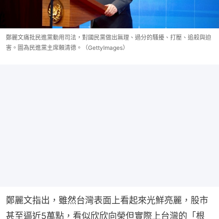
鄭麗文痛批民進黨動用司法，對國民黨做出無理、過分的騷擾、打壓、追殺與迫
害。圖為民進黨主席賴清德。（GettyImages）
鄭麗文指出，雖然台灣表面上看起來光鮮亮麗，股市
甚至逼近5萬點，看似欣欣向榮但實際上台灣的「根