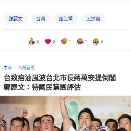
鄭麗文
台灣
國民黨
民進黨
6
0
1
1
0
中國
台灣新聞
台致癌油風波台北市長蔣萬安提倒閣
鄭麗文：待國民黨團評估