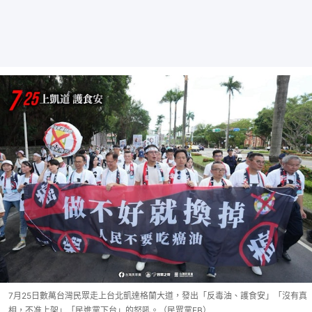
7月25日數萬台灣民眾走上台北凱達格蘭大道，發出「反毒油、護食安」「沒有真
相，不准上架」「民進黨下台」的怒吼。（民眾黨FB）