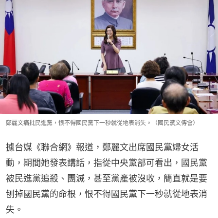
鄭麗文痛批民進黨，恨不得國民黨下一秒就從地表消失。（國民黨文傳會）
據台媒《聯合網》報道，鄭麗文出席國民黨婦女活
動，期間她發表講話，指從中央黨部可看出，國民黨
被民進黨追殺、團滅，甚至黨產被沒收，簡直就是要
刨掉國民黨的命根，恨不得國民黨下一秒就從地表消
失。