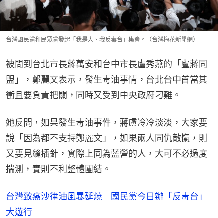
台灣國民黨和民眾黨發起「我是人、我反毒台」集會。（台灣梅花新聞網）
被問到台北市長蔣萬安和台中市長盧秀燕的「盧蔣同
盟」，鄭麗文表示，發生毒油事情，台北台中首當其
衝且要負責把關，同時又受到中央政府刁難。
她反問，如果發生毒油事件，蔣盧冷冷淡淡，大家要
說「因為都不支持鄭麗文」，如果兩人同仇敵愾，則
又要見縫插針，實際上同為藍營的人，大可不必過度
揣測，實則不利整體團結。
台灣致癌沙律油風暴延燒 國民黨今日辦「反毒台」
大遊行