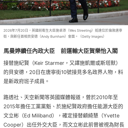
2026年7月20日，英國前衛生大臣施卓添（Wes Streeting）抵達位於倫敦唐寧
街，與新任首相貝安德（Andy Burnham）會面。（Getty Images）
馬曼婷續任內政大臣 前運輸大臣賀樂怡入閣
接替施紀賢（Keir Starmer，又譯施凱爾或斯塔默）
的貝安德，20日在唐寧街10號接見多名政界人物，料
是新政府班子成員。
路透社、天空新聞等英國媒體報道，曾於2010年至
2015年擔任工黨黨魁、於施紀賢政府擔任能源大臣的
文立彬（Ed Miliband），確定接替顧綺慧（Yvette 
Cooper）出任外交大臣，而文立彬此前曾被視為財長