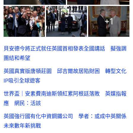
+
1
貝安德今將正式就任英國首相發表全國講話 擬強調
團結和希望
英國真實版唐頓莊園 邱吉爾故居陷財困 轉型文化
IP吸引全球遊客
世界盃｜安素費南迪斯領紅累阿根廷落敗 英媒指報
應 網民：活該
英國強行國有化中資鋼鐵公司 學者：或成中英關係
未來數年新挑戰