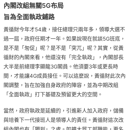
內閣改組無關5G布局
旨為全面執政鋪路
黃循財今年才54歲，接任總理只兩年多，領導大選不
過一屆，政府任期才一年。如果說現在就談5G班底，
是不是「匆促」呢？是不是「突兀」呢？其實，從黃
循財的內閣來看，他還沒有「完全執政」，內閣部長
大半是前總理李顯龍3G閣員。他須要3年或更長時
間，才能讓4G成員接任。可以這麼說，黃循財此次內
閣調整，旨在加強自身政府的陣容，並為中期改組
「全面執政」打下基礎及預留更大的空間。
當然，政府執政是延續的，引進新人加入政府，儲備
與培養下一代接班人是領導人的責任。黃循財這次改
組內閣也有「獨到」之處。如擴大貿工部職能，更名