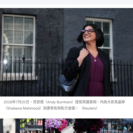
2026年7月20日，貝安德（Andy Burnham）接受英國首相，內政大臣馬曼婷
（Shabana Mahmood）到唐寧街與對方會面。 （Reuters）