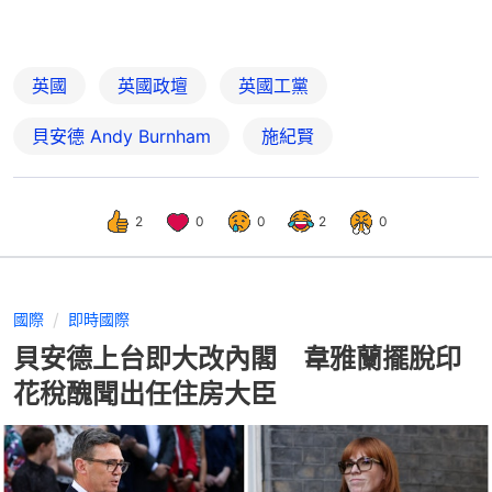
英國
英國政壇
英國工黨
貝安德 Andy Burnham
施紀賢
2
0
0
2
0
國際
即時國際
貝安德上台即大改內閣 韋雅蘭擺脫印
花稅醜聞出任住房大臣