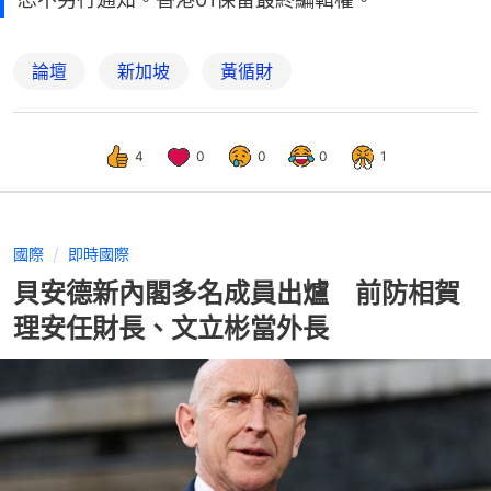
論壇
新加坡
黃循財
4
0
0
0
1
國際
即時國際
貝安德新內閣多名成員出爐 前防相賀
理安任財長、文立彬當外長