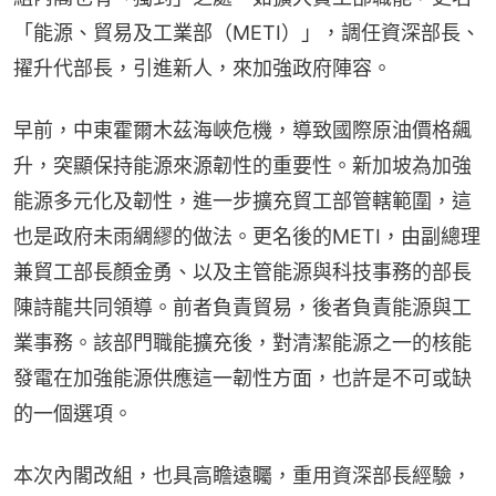
「能源、貿易及工業部（METI）」，調任資深部長、
擢升代部長，引進新人，來加強政府陣容。
早前，中東霍爾木茲海峽危機，導致國際原油價格飆
升，突顯保持能源來源韌性的重要性。新加坡為加強
能源多元化及韌性，進一步擴充貿工部管轄範圍，這
也是政府未雨綢繆的做法。更名後的METI，由副總理
兼貿工部長顏金勇、以及主管能源與科技事務的部長
陳詩龍共同領導。前者負責貿易，後者負責能源與工
業事務。該部門職能擴充後，對清潔能源之一的核能
發電在加強能源供應這一韌性方面，也許是不可或缺
的一個選項。
本次內閣改組，也具高瞻遠矚，重用資深部長經驗，