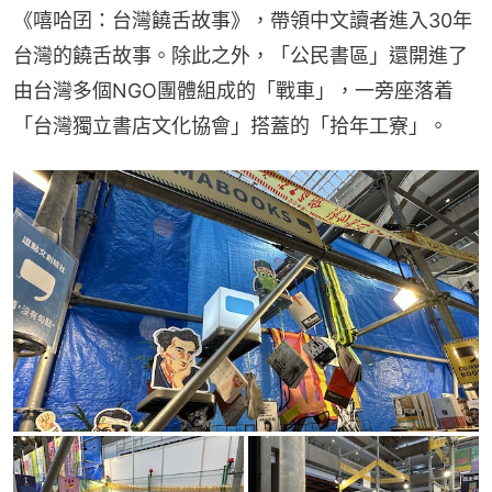
《嘻哈囝：台灣饒舌故事》，帶領中文讀者進入30年
台灣的饒舌故事。除此之外，「公民書區」還開進了
由台灣多個NGO團體組成的「戰車」，一旁座落着
「台灣獨立書店文化協會」搭蓋的「拾年工寮」。