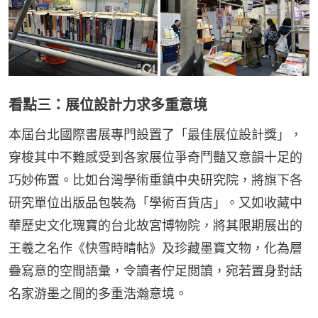
看點三：展位設計力求多重意境
本屆台北國際書展專門設置了「最佳展位設計獎」，
穿梭其中不難感受到各家展位爭奇鬥豔又意韻十足的
巧妙佈置。比如台灣學術重鎮中央研究院，將旗下各
研究單位出版品包裝為「學術百貨店」。又如收藏中
華歷史文化瑰寶的台北故宮博物院，將其限期展出的
王羲之名作《快雪時晴帖》及珍藏墨寶文物，化為層
疊寫意的空間語彙，令讀者佇足閲讀，宛若置身對話
名家游墨之間的多重浩瀚意境。