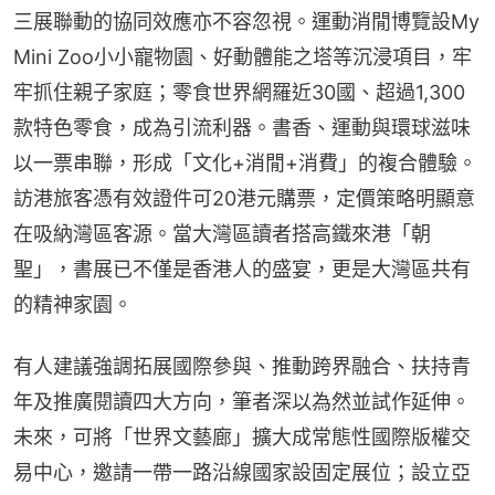
三展聯動的協同效應亦不容忽視。運動消閒博覽設My 
Mini Zoo小小寵物園、好動體能之塔等沉浸項目，牢
牢抓住親子家庭；零食世界網羅近30國、超過1,300
款特色零食，成為引流利器。書香、運動與環球滋味
以一票串聯，形成「文化+消閒+消費」的複合體驗。
訪港旅客憑有效證件可20港元購票，定價策略明顯意
在吸納灣區客源。當大灣區讀者搭高鐵來港「朝
聖」，書展已不僅是香港人的盛宴，更是大灣區共有
的精神家園。
有人建議強調拓展國際參與、推動跨界融合、扶持青
年及推廣閱讀四大方向，筆者深以為然並試作延伸。
未來，可將「世界文藝廊」擴大成常態性國際版權交
易中心，邀請一帶一路沿線國家設固定展位；設立亞