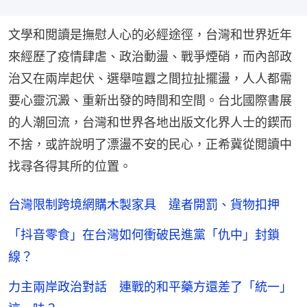
文學和閲讀是撫慰人心的必經途徑，台灣和世界近年
來經歷了疫情肆虐、政治動盪、戰爭煙硝，而內部政
治又在兩岸起伏、選舉喧囂之間拉扯擺盪，人人都需
要心靈沉澱、重新出發的時間和空間。台北國際書展
的人潮回流，台灣和世界各地出版文化界人士的鍥而
不捨，或許說明了漂盪不安的民心，正希冀從閲讀中
找尋各得其所的位置。
台灣限制跨境網購木製家具 違者開罰、貨物扣押
「抖音零食」在台灣如何衝破民進黨「仇中」封鎖
線？
力主兩岸政治對話 連戰的和平藥方還差了「統一」