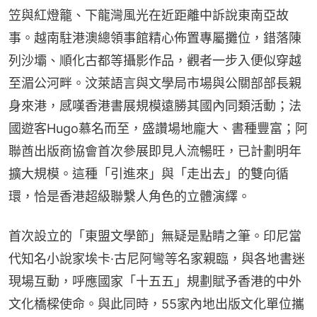
笠與紅燈籠、下龍灣風光在近距離中訴說東南亞故
事。越南駐港澳總領事館精心佈置專屬攤位，錯落陳
列沙壩、順化古都等攝影作品，觀者一步入便似穿越
至湄公河畔。汶萊語言與文學局市場與公關部部長親
身來港，感嘆香港書展規模遠勝其國內同類活動；法
國遊客Hugo慕名而至，盛讚場地龐大、書種豐富；阿
聯酋出版商協會首次參展即見人流暢旺，已計劃明年
擴大規模。這種「引進來」與「走出去」的雙向循
環，恰是香港超級聯繫人角色的立體演繹。
首次設立的「東盟文學節」無疑是點睛之筆。印尼當
代知名小說家埃卡·古尼阿彎等名家親臨，與各地書迷
現場互動，呼應國家「十五五」規劃賦予香港的中外
文化橋樑使命。與此同時，55家內地出版文化單位攜