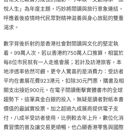
悅人生」為年度主題，巧妙將閱讀與旅行意象連結，
呼應着後疫情時代民眾對精神滋養與身心放鬆的雙重
渴求。
數字背後折射的是香港社會對閱讀與文化的堅定執
着。99萬人次，若以香港約750萬人口推算，相當於
每8位市民就有一人走進會展；若計及訪港旅客，本
地滲透率依然可觀。更令人驚喜的是消費力：受訪者
平均在書展花費923港元，扣除30元門票，購書及相
關支出接近900元。在電子閱讀衝擊實體書市的全球
趨勢下，這筆真金白銀的投入，無疑是讀者對紙本書
價值的最誠實投票。加之超過九成展商提供電子支
付，八成半受訪者使用，比例較去年上升，數位化消
費習慣的普及讓交易更順暢，也凸顯香港零售與國際