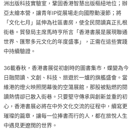
洲出版科技實驗室，鞏固香港智慧出版樞紐地位；辦
亞太繪本營，讓青年IP從展場走向國際動漫節；將
「文化七月」延伸為社區書房，使全民閱讀真正扎根
街巷。貿發局主席馬時亨所言「香港書展是展現聯通
世界、匯聚多元文化的年度盛事」，正需在這些實踐
中持續驗證。
36載春秋，香港書展從初創時的圖書集市，蝶變為今
日融閱讀、文創、科技、旅遊於一爐的旗艦盛會。當
維港的燈火映照閉幕後的空蕩展館，那股被點燃的閱
讀熱情卻已散入街巷。只要堅守傳承與創新並重的初
心，香港書展必將在中外文化交流的征程中，續寫更
璀璨的篇章，讓每一位捧書而行的人，都在旅悅人生
中遇見更遼闊的世界。