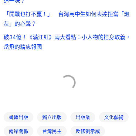
這一味？
「開戰也打不贏！」 台灣高中生如何表達拒當「炮
灰」的心聲？
破34億！《滿江紅》兩大看點：小人物的捨身取義，
岳飛的精忠報國
書籍出版
獨立出版
出版業
文化藝術
兩岸關係
台灣民主
反修例示威