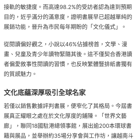
接軌的敏捷度。而高達98.2%的受訪者認為達到預期
目的，近乎滿分的滿意度，證明書展早已超越單純的
展銷功能，晉升為市民每年期盼的「文化儀式」。
從閱讀偏好觀之，小說以46%佔據榜首，文學、漫
畫、兒童及青少年讀物緊隨其後。這不僅契合香港讀
者偏愛敘事性閱讀的習慣，也反映繁體豎排紙書獨有
的質感魅力。
文化底藴深厚吸引全球名家
若僅以銷售數據評判書展，便窄化了其格局。今屆書
展真正耀眼之處在於文化厚度的鋪陳。「世界文藝
廊」，聯同18國駐港總領事館，展出逾200本環球書
籍與展品，並舉辦約35場分享會與工作坊，讓越南斗