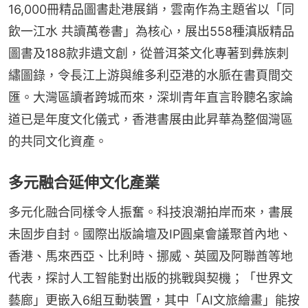
16,000冊精品圖書赴港展銷，雲南作為主題省以「同
飲一江水 共讀萬卷書」為核心，展出558種滇版精品
圖書及188款非遺文創，從普洱茶文化專著到彝族刺
繡圖錄，令長江上游與維多利亞港的水脈在書頁間交
匯。大灣區讀者跨城而來，深圳青年直言聆聽名家論
道已是年度文化儀式，香港書展由此昇華為整個灣區
的共同文化資產。
多元融合延伸文化產業
多元化融合同樣令人振奮。科技浪潮拍岸而來，書展
未固步自封。國際出版論壇及IP圓桌會議聚首內地、
香港、馬來西亞、比利時、挪威、英國及阿聯酋等地
代表，探討人工智能對出版的挑戰與契機；「世界文
藝廊」更嵌入6組互動裝置，其中「AI文旅繪畫」能按