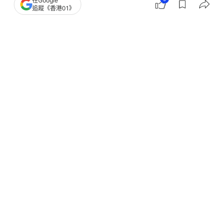
在Google
追蹤《香港01》
撰文：
任葆穎
出版：
2026-07-14 20:50
更新：
2026-07-15 14:30
一連七日書展明日（15日，星期三）開鑼，連同運動
消閒博覽及零食世界，共有逾770個參展商。各大展
商各出奇謀，其中三間大型連鎖書店「三中商」（三