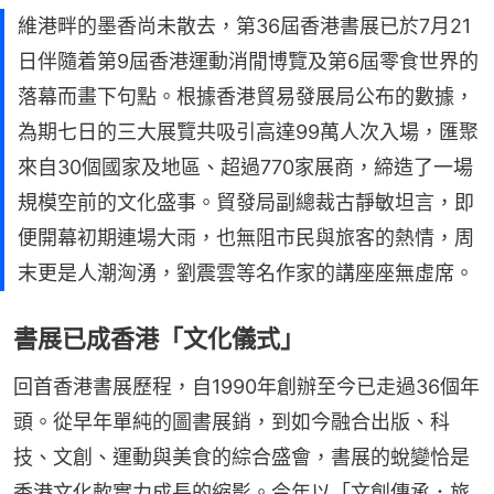
維港畔的墨香尚未散去，第36屆香港書展已於7月21
日伴隨着第9屆香港運動消閒博覽及第6屆零食世界的
落幕而畫下句點。根據香港貿易發展局公布的數據，
為期七日的三大展覽共吸引高達99萬人次入場，匯聚
來自30個國家及地區、超過770家展商，締造了一場
規模空前的文化盛事。貿發局副總裁古靜敏坦言，即
便開幕初期連場大雨，也無阻市民與旅客的熱情，周
末更是人潮洶湧，劉震雲等名作家的講座座無虛席。
書展已成香港「文化儀式」
回首香港書展歷程，自1990年創辦至今已走過36個年
頭。從早年單純的圖書展銷，到如今融合出版、科
技、文創、運動與美食的綜合盛會，書展的蛻變恰是
香港文化軟實力成長的縮影。今年以「文創傳承．旅