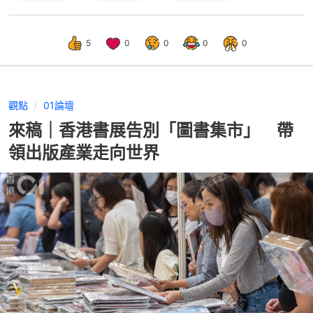
5
0
0
0
0
觀點
01論壇
來稿｜香港書展告別「圖書集市」 帶
領出版產業走向世界