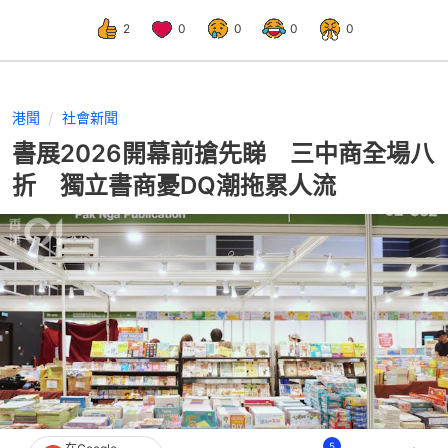
2
0
0
0
0
港聞
社會新聞
書展2026開幕前搶先睇 三中商全場八
折 獨立書商憂DQ潮拖累人流
5