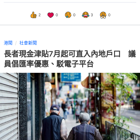
2
0
0
3
0
港聞
社會新聞
長者現金津貼7月起可直入內地戶口 議
員倡匯率優惠、駁電子平台