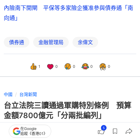
內險南下開閘 平保等多家險企獲准參與債券通「南
向通」
債券通
金融管理局
余偉文
1
0
0
0
0
中國
台灣新聞
台立法院三讀通過軍購特別條例 預算
金額7800億元「分兩批編列」
5
在Google
追蹤《香港01》