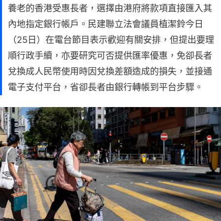
養老的香港受惠長者，選擇由港府將款項直接匯入其
內地指定銀行帳戶。民建聯立法會議員植潔鈴今日
（25日）在電台節目表示歡迎有關安排，但提出要理
順行政手續，亦要研究可否提供匯率優惠，免卻長者
兌換成人民幣使用時因兌換差額造成的損失，並接通
電子支付平台，省卻長者由銀行轉帳到平台步驟。