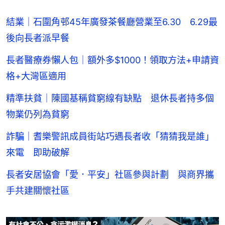
結業｜石圍角邨45年廣發茶餐廳營業至6.30 6.29最
後向長者派早餐
長者醫療券懶人包｜額外多$1000！領取方法+申請資
格+大灣區適用
精準扶貧｜陳國基稱貧窮線有缺點 退休長者持多個
物業仍列為貧窮
詐騙｜耆樂警訊成員街站巧遇長者收「猜猜我是誰」
來電 即助破解
長者安居協會「愛．平安」社區參與計劃 與商界攜
手共建關懷社區