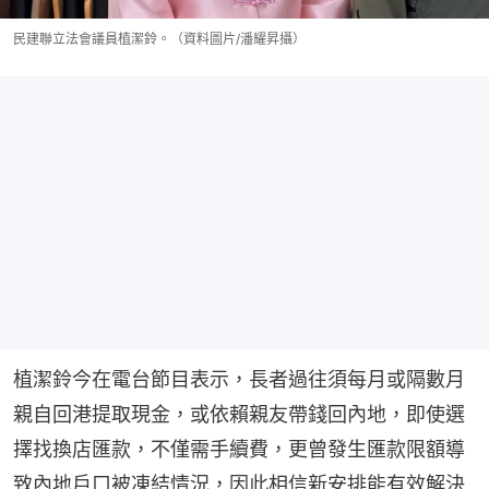
民建聯立法會議員植潔鈴。（資料圖片/潘耀昇攝）
植潔鈴今在電台節目表示，長者過往須每月或隔數月
親自回港提取現金，或依賴親友帶錢回內地，即使選
擇找換店匯款，不僅需手續費，更曾發生匯款限額導
致內地戶口被凍結情況，因此相信新安排能有效解決