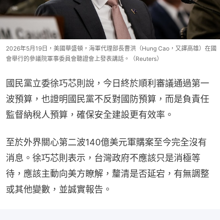
2026年5月19日，美國華盛頓，海軍代理部長曹洪（Hung Cao，又譯高雄）在國
會舉行的參議院軍事委員會聽證會上發表講話。（Reuters）
國民黨立委徐巧芯則說，今日終於順利審議通過第一
波預算，也證明國民黨不反對國防預算，而是負責任
監督納稅人預算，確保安全建設更有效率。
至於外界關心第二波140億美元軍購案至今完全沒有
消息。徐巧芯則表示，台灣政府不應該只是消極等
待，應該主動向美方瞭解，釐清是否延宕，有無調整
或其他變數，並誠實報告。