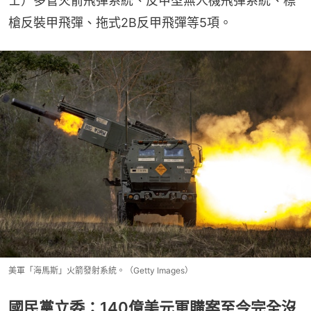
士）多管火箭飛彈系統、反甲型無人機飛彈系統、標
槍反裝甲飛彈、拖式2B反甲飛彈等5項。
美軍「海馬斯」火箭發射系統。（Getty Images）
國民黨立委：140億美元軍購案至今完全沒