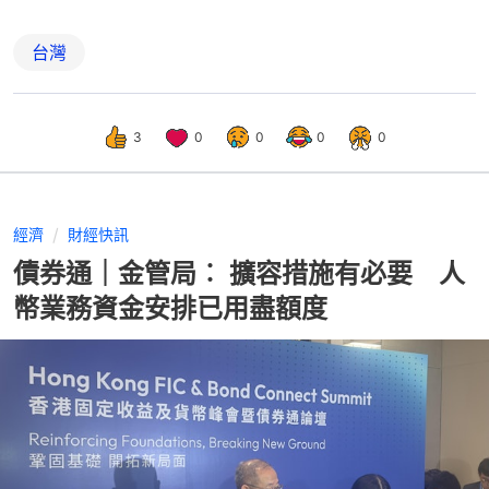
台灣
3
0
0
0
0
經濟
財經快訊
債券通｜金管局︰ 擴容措施有必要 人
幣業務資金安排已用盡額度