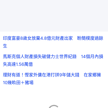
印度富豪8歲女放棄4.8億元財產出家 盼簡樸度過餘
生
馬斯克個人財產損失破健力士世界紀錄 14個月內損
失高達1.56萬億
理財有道！慳家外傭在港打拼9年儲大錢 在家鄉擁
10幾畂田＋豬場