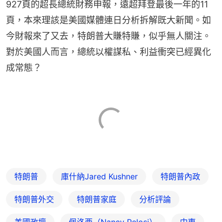
927頁的超長總統財務申報，遠超拜登最後一年的11
頁，本來理該是美國媒體連日分析拆解既大新聞。如
今財報來了又去，特朗普大賺特賺，似乎無人關注。
對於美國人而言，總統以權謀私、利益衝突已經異化
成常態？
特朗普
庫什納Jared Kushner
特朗普內政
特朗普外交
特朗普家庭
分析評論
美國政壇
佩洛西（Nancy Pelosi）
中東