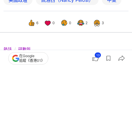
6
0
0
2
3
熱話
研數所
13
在Google
瑞銀：港人均身家504萬港元全球第4
追蹤《香港01》
高 每10人有1個百萬美元富豪