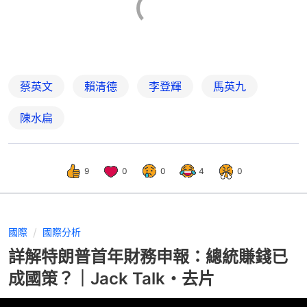
蔡英文
賴清德
李登輝
馬英九
陳水扁
9
0
0
4
0
國際
國際分析
詳解特朗普首年財務申報：總統賺錢已
成國策？｜Jack Talk・去片