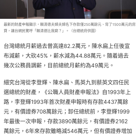
最新的財產申報顯示，賴清德夫婦夫婦名下存款僅250萬餘元、背了1500萬元的房
貸，讓台網民驚呼「賴清德比我窮？」。（台總統府供圖）
台灣總統月薪過去曾高達82.2萬元，陳水扁上任後宣
布減薪，大砍45%，薪水減為44.88萬元。隨着過去
幾次公務員調薪，目前總統月薪約為49萬元。
細究台灣從李登輝、陳水扁、馬英九到蔡英文四任民
選總統的財產，《公職人員財產申報法》自1993年上
路，李登輝1993年首次財產申報時有存款4437萬餘
元，有價證券708萬餘元；卸任總統前，李登輝1999
年最後一次申報，存款3890萬餘元，有價證券2162
萬餘元，6年來存款雖略減546萬元，但有價證券增加