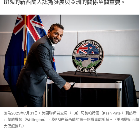
81%的新西蘭人認為發展與亞洲的關係至關重要。
圖為2025年7月31日，美國聯邦調查局（FBI）局長帕特爾（Kash Patel）到訪新
西蘭威靈頓（Wellington），為FBI在新西蘭的第一個辦事處剪綵。（美國駐新西蘭
大使館圖片）