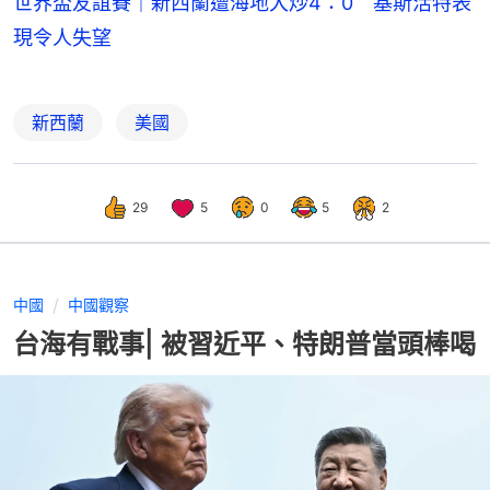
世界盃友誼賽｜新西蘭遭海地大炒4：0 基斯活特表
現令人失望
新西蘭
美國
29
5
0
5
2
中國
中國觀察
台海有戰事| 被習近平、特朗普當頭棒喝