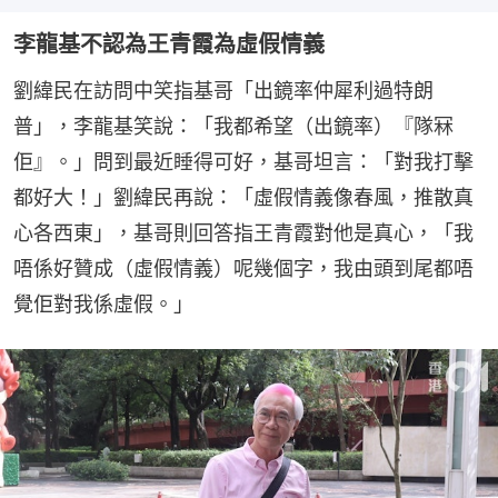
李龍基不認為王青霞為虛假情義
劉緯民在訪問中笑指基哥「出鏡率仲犀利過特朗
普」，李龍基笑說：「我都希望（出鏡率）『隊冧
佢』。」問到最近睡得可好，基哥坦言：「對我打擊
都好大！」劉緯民再說：「虛假情義像春風，推散真
心各西東」，基哥則回答指王青霞對他是真心，「我
唔係好贊成（虛假情義）呢幾個字，我由頭到尾都唔
覺佢對我係虛假。」