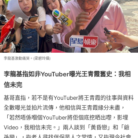
李龍基激動痛哭。(梁碧玲攝)
李龍基指如非YouTuber曝光王青霞舊史：我相
信未完
基哥直指，若不是有YouTuber將王青霞的往事與資料
全數曝光並拍片流傳，他相信與王青霞緣分未盡，
「若然唔係嗰個YouTuber將佢個底挖晒出嚟，影埋
Video，我相信未完。」兩人談到「黃昏戀」和「爺
孫戀」，指老人尋找伴侶是人之常情，又指現今社會