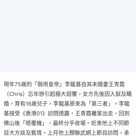
現年75歲的「御用皇帝」李龍基自其未婚妻王青霞
（Chris）忘年戀引起極大迴響，女方先後因入獄及瞞
婚，育有16歲兒子，李龍基原來為「第三者」。李龍
基接受《香港01》訪問透露，王青霞離家出走，回到
佛山後「唔覆機」，最終分手收場。近來他上不同節
目大方談及舊情，上月他上顏聯武網上節目訪問，承