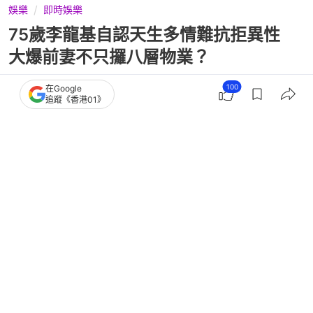
娛樂
即時娛樂
75歲李龍基自認天生多情難抗拒異性
大爆前妻不只攞八層物業？
100
在Google
追蹤《香港01》
撰文：
吳順芯
出版：
2026-01-25 13:30
更新：
2026-01-26 11:16