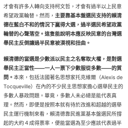
才會有許多人轉向支持柯文哲，才會有過半以上民意
希望政黨輪替。然而，
主要靠基本盤選民支持的賴清
德在藍白不和的情況下贏得大選，過半選民希望政黨
輪替的心聲落空。這隻能說明本應反映民意的台灣選
舉民主反倒讓過半民意被漠視和扭曲。
賴清德的當選是少數派以民主之名奪取大權，是對選
舉民主正當性——一人一票下少數服從多數——的質
問。
本來，包括法國著名思想家托克維爾（Alexis de 
Tocqueville）在內的不少民主思想家擔心選舉民主的
多數人暴政問題。畢竟，多數人未必總是能代表真
理。然而，即便是按照本就有待於改進和超越的選舉
民主運行機制來看，賴清德靠民進黨基本盤選民所撐
起的大約４成得票率，便能當選為至少應該代表過半