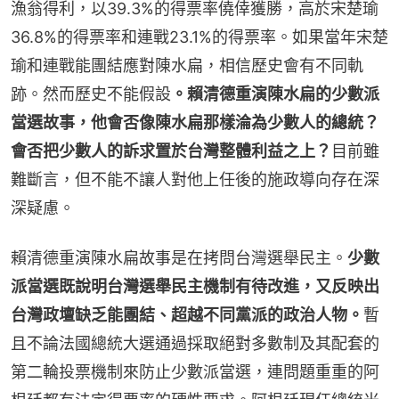
漁翁得利，以39.3%的得票率僥倖獲勝，高於宋楚瑜
36.8%的得票率和連戰23.1%的得票率。如果當年宋楚
瑜和連戰能團結應對陳水扁，相信歷史會有不同軌
跡。然而歷史不能假設
。賴清德重演陳水扁的少數派
當選故事，他會否像陳水扁那樣淪為少數人的總統？
會否把少數人的訴求置於台灣整體利益之上？
目前雖
難斷言，但不能不讓人對他上任後的施政導向存在深
深疑慮。
賴清德重演陳水扁故事是在拷問台灣選舉民主。
少數
派當選既說明台灣選舉民主機制有待改進，又反映出
台灣政壇缺乏能團結、超越不同黨派的政治人物。
暫
且不論法國總統大選通過採取絕對多數制及其配套的
第二輪投票機制來防止少數派當選，連問題重重的阿