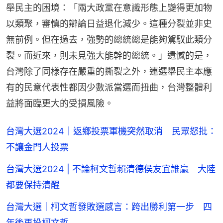
舉民主的困境：「兩大政黨在意識形態上變得更加物
以類聚，審慎的辯論日益退化減少。這種分裂並非史
無前例。但在過去，強勢的總統總是能夠駕馭此類分
裂。而近來，則未見強大能幹的總統。」遺憾的是，
台灣除了同樣存在嚴重的撕裂之外，連選舉民主本應
有的民意代表性都因少數派當選而扭曲，台灣整體利
益將面臨更大的受損風險。
台灣大選2024｜返鄉投票軍機突然取消 民眾怒批：
不讓金門人投票
台灣大選2024 | 不論柯文哲賴清德侯友宜誰贏 大陸
都要保持清醒
台灣大選｜柯文哲發敗選感言：跨出勝利第一步 四
年後再投柯文哲