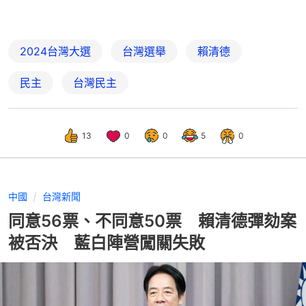
2024台灣大選
台灣選舉
賴清德
民主
台灣民主
13
0
0
5
0
中國
台灣新聞
同意56票、不同意50票 賴清德彈劾案
被否決 藍白陣營闖關失敗