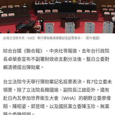
台灣立法院今天（19日）舉行彈劾賴清德案記名投票表決。（影片截圖）
綜合台媒《聯合報》、中央社等報道，去年台行政院
長卓榮泰宣布不副署財政收支劃分法後，藍白立委對
賴清德提出彈劾案。
台立法院今天舉行彈劾案記名投票表決，有7位立委未
領票，除了立法院長韓國瑜、副院長江啟臣外，還有
赴日內瓦參加世界衛生大會（WHA）的朝野立委廖偉
翔、陳昭姿、郭昱晴，以及國民黨立委陳玉珍、無黨
籍立委陳超明。