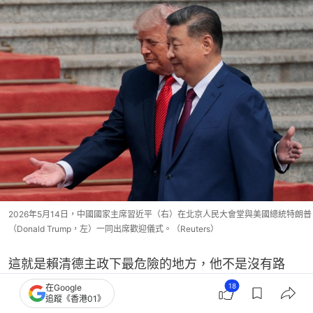
2026年5月14日，中國國家主席習近平（右）在北京人民大會堂與美國總統特朗普
（Donald Trump，左）一同出席歡迎儀式。（Reuters）
這就是賴清德主政下最危險的地方，他不是沒有路
線，而是路線太清楚，賴清德也絕不是沒有信念的政
18
在Google
追蹤《香港01》
客，反而是信念「太硬」。對比一樣走「衝突」路線