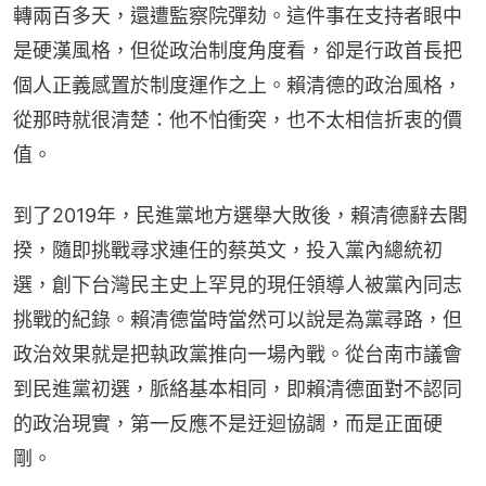
轉兩百多天，還遭監察院彈劾。這件事在支持者眼中
是硬漢風格，但從政治制度角度看，卻是行政首長把
個人正義感置於制度運作之上。賴清德的政治風格，
從那時就很清楚：他不怕衝突，也不太相信折衷的價
值。
到了2019年，民進黨地方選舉大敗後，賴清德辭去閣
揆，隨即挑戰尋求連任的蔡英文，投入黨內總統初
選，創下台灣民主史上罕見的現任領導人被黨內同志
挑戰的紀錄。賴清德當時當然可以說是為黨尋路，但
政治效果就是把執政黨推向一場內戰。從台南市議會
到民進黨初選，脈絡基本相同，即賴清德面對不認同
的政治現實，第一反應不是迂迴協調，而是正面硬
剛。