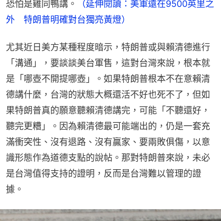
恐怕是雞同鴨講。
（延伸閱讀：美軍遠在9500英里之
外　特朗普明確對台獨亮黃燈）
尤其近日美方某種程度暗示，特朗普或與賴清德進行
「溝通」，要談談美台軍售，這對台灣來說，根本就
是「哪壺不開提哪壺」。如果特朗普根本不在意賴清
德講什麼，台灣的狀態大概還活不好也死不了，但如
果特朗普真的願意聽賴清德講完，可能「不聽還好，
聽完更糟」。因為賴清德最可能端出的，仍是一套充
滿衝突性、沒有退路、沒有贏家、要兩敗俱傷，以意
識形態作為道德支點的說帖。那對特朗普來說，未必
是台灣值得支持的證明，反而是台灣難以管理的證
據。