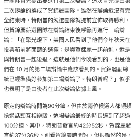
普團隊首先提出要進行第二次辯論，這次首先提出第
二次辯論的換成了賀錦麗團隊。雖然在辯論還沒有完
全結束時，特朗普的競選團隊就提前宣佈取得勝利，
但賀錦麗競選團隊在辯論結束後呼籲再進行一輪辯
論：「在聚光燈下，美國人民看到了他們今年秋天在
投票箱前將面臨的選擇：是與賀錦麗一起前進，還是
與特朗普一起後退。這就是他們今晚看到的，也是他
們在 10 月的第二場辯論中應該看到的。賀錦麗副總
統已經準備好參加第二場辯論了。特朗普呢？」似乎
也表明了是由後者在此次辯論佔據上風。
原定的辯論時間為90分鐘，但由於兩位候選人都頻頻
搶過話頭互相辯駁，這場辯論最終的時長達到了超過
100分鐘。其中，特朗普發言約42分52秒，賀錦麗發
言約37分36秒。別看賀錦麗時間短，但很顯然的是，