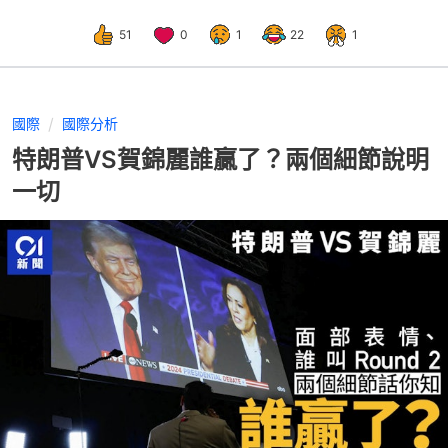
51
0
1
22
1
國際
國際分析
特朗普VS賀錦麗誰贏了？兩個細節說明
一切