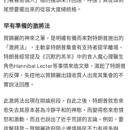
們看看這個人」般的搖頭來作回應，呼應了其從頭到
尾想要擺出來的從容大度總統格。
早有準備的激將法
賀錦麗的神來之筆，是明確有備而來對特朗普施出的
「激將法」，主動拿特朗普集會有支持者提早離場、
特朗普經常提及《沉默的羔羊》中的食人魔心理醫生
角色Hannibal Lecter等事情來造文章，激起了特朗普
的反彈，失控地以賀錦麗出錢收買人出席其集會的不
實說法回應。
此激將法出現在辯論前段。自此之後，特朗普就愈來
愈失去其原本甚為冷靜平和的神態，而變得愈來愈憤
怒和激動，而且也說出了近乎荒謬的言論。例如，要
攻擊拜登－賀錦麗政府阻止邊境移民不力有很多辦