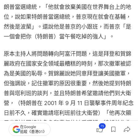
朗普當選總統，「他就會放棄美國在世界舞台上的地
位，說如果特朗普當選總統，普京現在就會在基輔，
然後是波蘭」。還說他是普京的小跟班，而普京「是
一個會把你（特朗普）當午餐吃掉的強人」。
原本主持人將問題轉向阿富汗問題，這是拜登和賀錦
麗政府在國家安全領域最糟糕的時刻，那次撤軍被認
為是美國的恥辱。賀錦麗說她同意拜登讓美國撤軍，
但強調說，記住撤軍的原因很重要，然後她提到特朗
普與塔利班的談判，並且特朗普希望邀請他們到大衛
營，（特朗普在 2001 年 9 月 11 日襲擊事件周年紀念
日前不久，確實邀請塔利班前往大衛營）「他再次顯
示出對美國總統角色和責任的缺乏理解，特朗普作為
75
在Google
總統談判達成了你能想像到的最弱的協定之一。」還
追蹤《香港01》