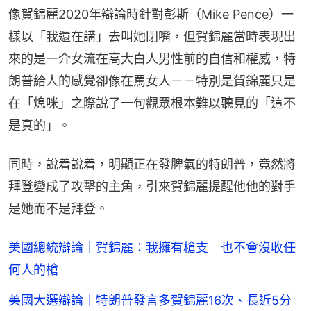
像賀錦麗2020年辯論時針對彭斯（Mike Pence）一
樣以「我還在講」去叫她閉嘴，但賀錦麗當時表現出
來的是一介女流在高大白人男性前的自信和權威，特
朗普給人的感覺卻像在罵女人－－特別是賀錦麗只是
在「熄咪」之際說了一句觀眾根本難以聽見的「這不
是真的」。
同時，說着說着，明顯正在發脾氣的特朗普，竟然將
拜登變成了攻擊的主角，引來賀錦麗提醒他他的對手
是她而不是拜登。
美國總統辯論｜賀錦麗：我擁有槍支 也不會沒收任
何人的槍
美國大選辯論｜特朗普發言多賀錦麗16次、長近5分