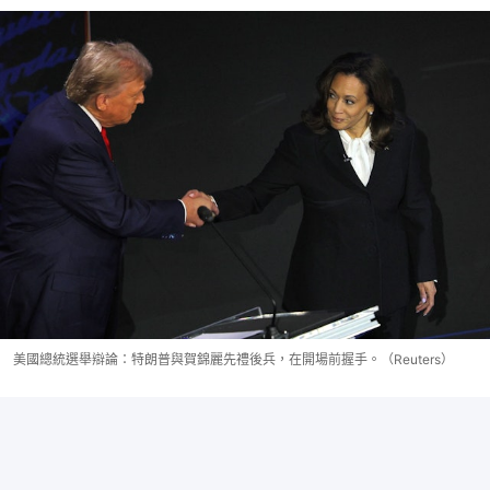
美國總統選舉辯論：特朗普與賀錦麗先禮後兵，在開場前握手。（Reuters）