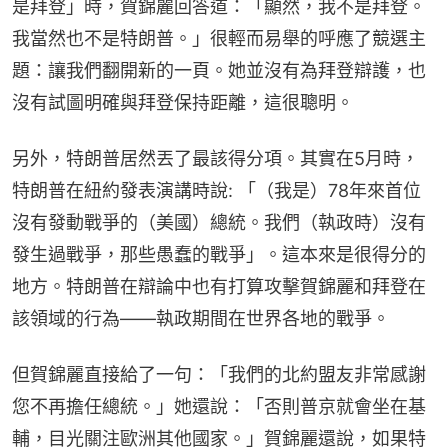
是拜登」時，賀錦麗回答道：「顯然，我不是拜登。
我當然也不是特朗普。」很輕而易舉的呼應了競選主
題：讓我們翻開新的一頁。她並沒有為拜登辯護，也
沒有試圖明確與拜登保持距離，這很聰明。
另外，特朗普居然丟了最該得分項。其實在5月時，
特朗普在紐約發表演講時說: 「（我是）78年來首位
沒有發動戰爭的（美國）總統。我們（執政時）沒有
發生過戰爭，那些愚蠢的戰爭」。這本來是很得分的
地方。特朗普在辯論中也有打算攻擊賀錦麗和拜登在
該領域的行為——執政期間在世界各地的戰爭。
但賀錦麗直接給了一句：「我們的北約盟友非常感謝
您不再擔任總統。」她還說：「否則普京就會坐在基
輔，目光關注歐洲其他國家。」賀錦麗還說，如果特