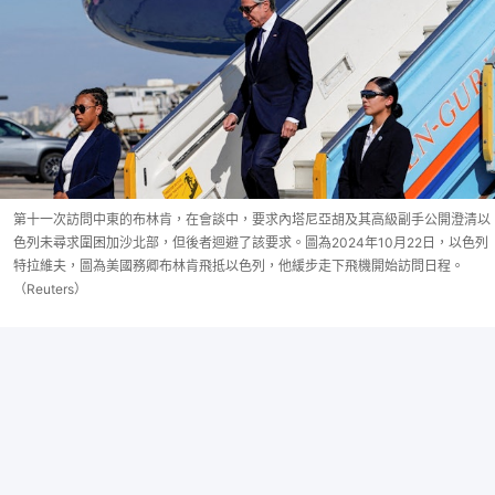
第十一次訪問中東的布林肯，在會談中，要求內塔尼亞胡及其高級副手公開澄清以
色列未尋求圍困加沙北部，但後者迴避了該要求。圖為2024年10月22日，以色列
特拉維夫，圖為美國務卿布林肯飛抵以色列，他緩步走下飛機開始訪問日程。
（Reuters）