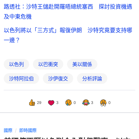
路透社：沙特王儲赴開羅晤總統塞西 探討投資機遇
及中東危機
以色列將以「三方式」報復伊朗 沙特究竟要支持哪
一邊？
以色列
以巴衝突
美以關係
沙特阿拉伯
沙伊復交
分析評論
29
3
0
3
0
國際
即時國際