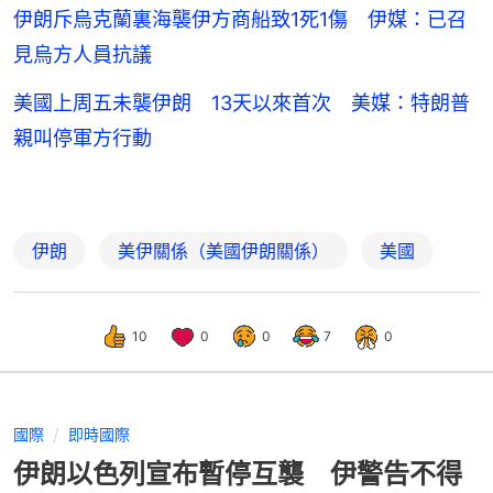
伊朗斥烏克蘭裏海襲伊方商船致1死1傷 伊媒：已召
見烏方人員抗議
美國上周五未襲伊朗 13天以來首次 美媒：特朗普
親叫停軍方行動
伊朗
美伊關係（美國伊朗關係）
美國
10
0
0
7
0
國際
即時國際
伊朗以色列宣布暫停互襲 伊警告不得