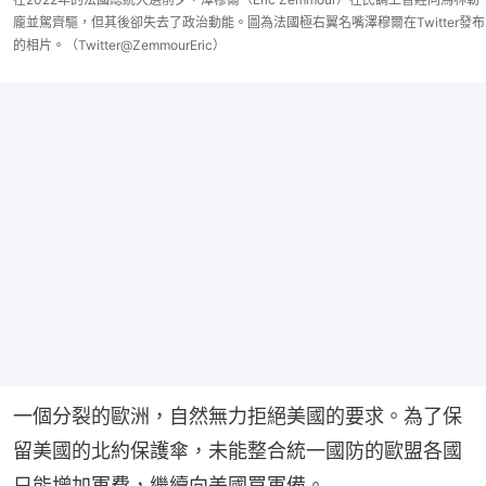
龐並駕齊驅，但其後卻失去了政治動能。圖為法國極右翼名嘴澤穆爾在Twitter發布
的相片。（Twitter@ZemmourEric）
一個分裂的歐洲，自然無力拒絕美國的要求。為了保
留美國的北約保護傘，未能整合統一國防的歐盟各國
只能增加軍費，繼續向美國買軍備。