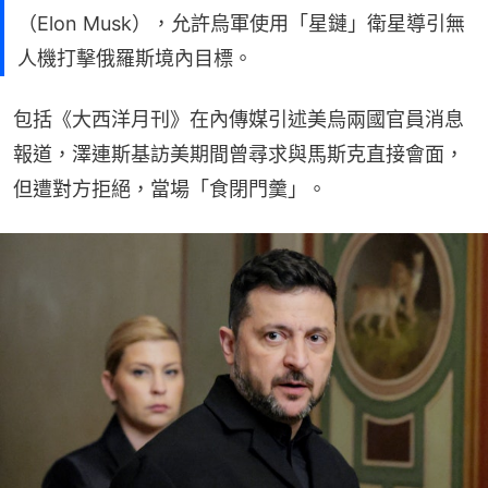
（Elon Musk），允許烏軍使用「星鏈」衛星導引無
人機打擊俄羅斯境內目標。
包括《大西洋月刊》在內傳媒引述美烏兩國官員消息
報道，澤連斯基訪美期間曾尋求與馬斯克直接會面，
但遭對方拒絕，當場「食閉門羹」。