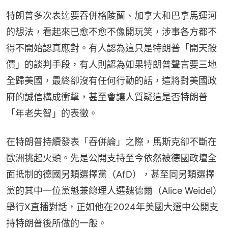
特朗普多次表達要吞併格陵蘭、加拿大和巴拿馬運河
的想法，看起來已愈不愈不像開玩笑，涉事各方都不
得不開始認真應對。有人認為這只是特朗普「開天殺
價」的談判手段，有人則認為如果特朗普聲言要三地
全歸美國，最終卻沒有任何行動的話，這將對美國政
府的誠信構成衝擊，甚至會讓人質疑這是否特朗普
「年老失智」的表徵。
在特朗普持續發表「吞併論」之際，馬斯克卻不斷在
歐洲挑起火頭。先是公開支持至今依然被德國政壇全
面抵制的德國另類選擇黨（AfD），甚至同另類選擇
黨的其中一位黨魁兼總理人選魏德爾（Alice Weidel）
舉行X直播對話，正如他在2024年美國大選中公開支
持特朗普後所做的一般。