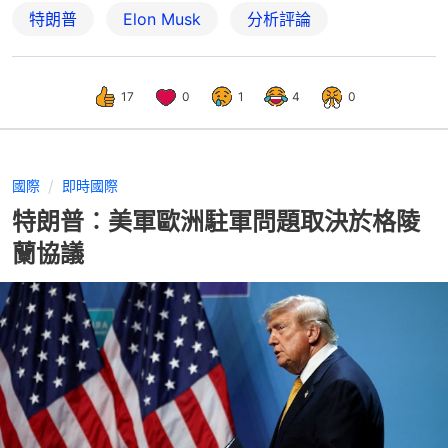
特朗普
Elon Musk
分析評論
17
0
1
4
0
國際
即時國際
特朗普︰美軍歐洲駐軍問題取決於格陵
蘭協議