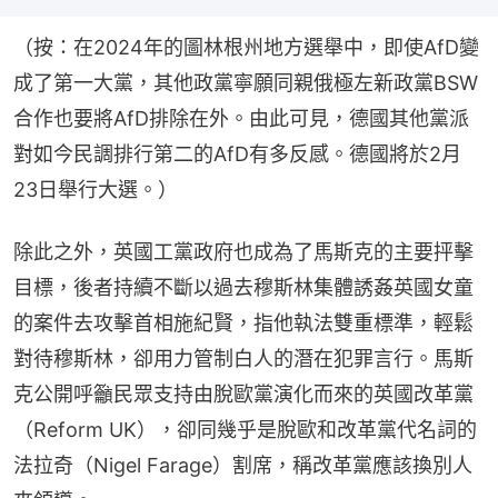
（按：在2024年的圖林根州地方選舉中，即使AfD變
成了第一大黨，其他政黨寧願同親俄極左新政黨BSW
合作也要將AfD排除在外。由此可見，德國其他黨派
對如今民調排行第二的AfD有多反感。德國將於2月
23日舉行大選。）
除此之外，英國工黨政府也成為了馬斯克的主要抨擊
目標，後者持續不斷以過去穆斯林集體誘姦英國女童
的案件去攻擊首相施紀賢，指他執法雙重標準，輕鬆
對待穆斯林，卻用力管制白人的潛在犯罪言行。馬斯
克公開呼籲民眾支持由脫歐黨演化而來的英國改革黨
（Reform UK），卻同幾乎是脫歐和改革黨代名詞的
法拉奇（Nigel Farage）割席，稱改革黨應該換別人