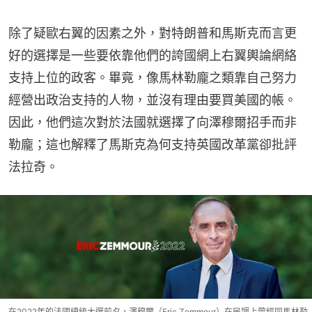
除了疑歐右翼的因素之外，對特朗普和馬斯克而言更
好的選擇是一些要依靠他們的誇國網上右翼輿論網絡
支持上位的政客。畢竟，像馬林勒龐之類靠自己努力
經營出政治支持的人物，並沒有理由要買美國的帳。
因此，他們這次對於法國就選擇了向澤穆爾招手而非
勒龐；這也解釋了馬斯克為何支持英國改革黨卻批評
法拉奇。
在2022年的法國總統大選前夕，澤穆爾（Eric Zemmour）在民調上曾經同馬林勒