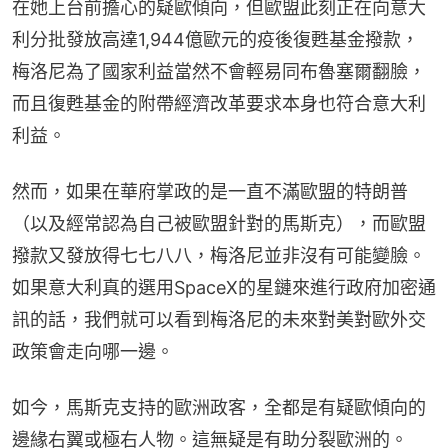
在她上台前擔心的疑歐傾向，但歐盟此刻正在向意大
利分批發放高達1,944億歐元的疫後復甦基金撥款，
梅洛尼為了國家利益當然不會輕易同布魯塞爾翻臉，
而且復甦基金的附帶經濟改革要求本身也符合意大利
利益。
然而，如果在華府掌政的是一直不滿歐盟的特朗普
（以及經常認為自己被歐盟針對的馬斯克），而歐盟
撥款又發放得七七八八，梅洛尼並非沒有可能變臉。
如果意大利真的選用SpaceX的星鏈來進行政府加密通
訊的話，我們就可以看到梅洛尼的未來對美對歐外交
政策會走向哪一邊。
如今，馬斯克支持的歐洲政客，全都是有疑歐傾向的
邊緣右翼或極右人物。這無疑是有助分裂歐洲的。