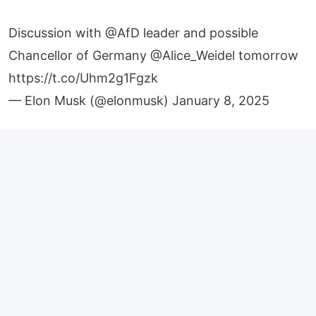
Discussion with
@AfD
leader and possible
Chancellor of Germany
@Alice_Weidel
tomorrow
https://t.co/Uhm2g1Fgzk
— Elon Musk (@elonmusk)
January 8, 2025