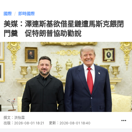
國際
即時國際
美媒：澤連斯基欲借星鏈遭馬斯克餵閉
門羹 促特朗普協助勸說
撰文：
洪怡霖
出版：
2026-08-01 18:21
更新：
2026-08-01 18:40