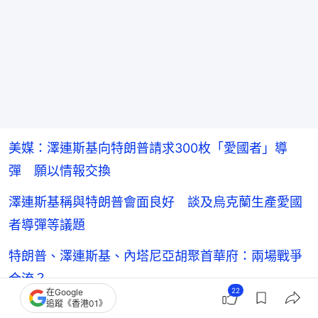
美媒：澤連斯基向特朗普請求300枚「愛國者」導
彈 願以情報交換
澤連斯基稱與特朗普會面良好 談及烏克蘭生產愛國
者導彈等議題
特朗普、澤連斯基、內塔尼亞胡聚首華府：兩場戰爭
合流？
22
在Google
追蹤《香港01》
澤連斯基：俄羅斯擬再引入3萬朝鮮兵參與戰爭 烏