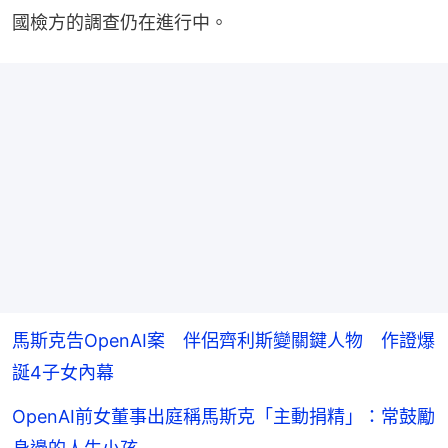
國檢方的調查仍在進行中。
馬斯克告OpenAI案 伴侶齊利斯變關鍵人物 作證爆
誕4子女內幕
OpenAI前女董事出庭稱馬斯克「主動捐精」：常鼓勵