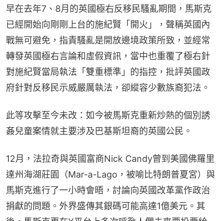
早在去年7、8月的英國極右反移民騷亂期間，馬斯克
已經開始向剛剛上台的施紀賢「開火」，聲稱英國內
戰無可避免，指責騷亂是開放邊境政策所致，並經常
轉發英國極右言論和虛假資訊，當中也重覆了極右針
對施紀賢當局執法「雙重標準」的指控，批評英國政
府針對反移民示威嚴厲執法，卻縱容少數族裔犯法。
此等攻擊至今未改：如今被馬斯克重新炒熱的個別誘
姦兒童案情就主要涉及巴基斯坦裔的英國公民。
12月，法拉奇與英國富商Nick Candy曾到美國佛羅里
達州海湖莊園（Mar-a-Lago，被喻比特朗普夏宮）與
馬斯克進行了一小時會晤，討論向英國改革黨作政治
捐獻的問題。外界盛傳其銀碼可能高達1億美元。其