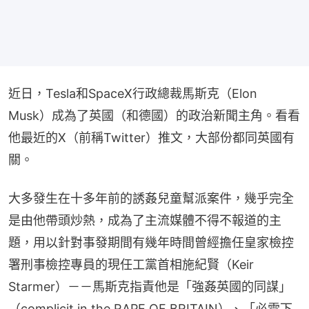
近日，Tesla和SpaceX行政總裁馬斯克（Elon 
Musk）成為了英國（和德國）的政治新聞主角。看看
他最近的X（前稱Twitter）推文，大部份都同英國有
關。
大多發生在十多年前的誘姦兒童幫派案件，幾乎完全
是由他帶頭炒熱，成為了主流媒體不得不報道的主
題，用以針對事發期間有幾年時間曾經擔任皇家檢控
署刑事檢控專員的現任工黨首相施紀賢（Keir 
Starmer）－－馬斯克指責他是「強姦英國的同謀」
（complicit in the RAPE OF BRITAIN）、「必需下