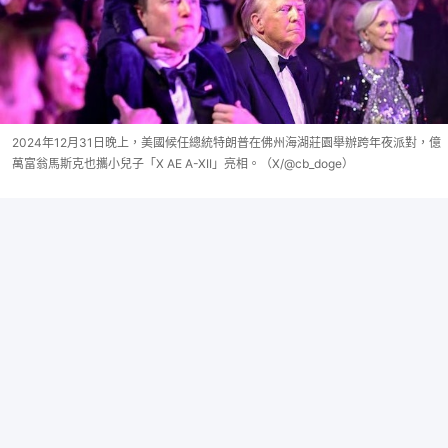
2024年12月31日晚上，美國候任總統特朗普在佛州海湖莊園舉辦跨年夜派對，億
萬富翁馬斯克也攜小兒子「X AE A-XII」亮相。（X/@cb_doge）