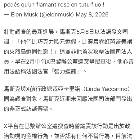
pédés qu’un flamant rose en tutu fluo !
— Elon Musk (@elonmusk)
May 8, 2026
針對調查的最新進展，馬斯克5月8日以法語發文嘲
諷：「他們比巧克力歐元還假，比穿着霓虹芭蕾舞裙
的火烈鳥還同性戀！」這並非他首次攻擊法國司法人
員，早在2月中旬X巴黎辦公室遭突擊搜查後，他亦曾
用法語稱法國法官「智力遲鈍」。
馬斯克與X前行政總裁亞卡里諾（Linda Yaccarino）
同為調查對象，馬斯克近期未回應法國司法部門發出
的非正式訪談傳票。
X平台在巴黎辦公室遭搜查時曾譴責該行動是出於政
治動機的濫權行為，並否認有任何不當行為，目前法