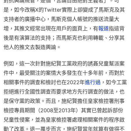
對抗輿論規管，是個「言論自由絕對主義者」。可
是，如今改稱X的Twitter實際上卻變成了馬斯克及其
支持者的廣播中心，馬斯克個人帳號的推送流量大
增，其推文經常出現在用戶的面頁上，有
報道
指這背
後是有演算法的支持；而馬斯克也利用轉載、分享其
他人的推文去製造輿論。
例如，這一次針對施紀賢工黨政府的誘姦兒童幫派案
件中，最受關注的案情大多發生在十多年前，而對於
相關事件的調查和檢討也在2022年
進行過
，如今工黨
拒絕進行全國性調查而要求地方先行調查的做法，也
是保守黨的政策。而且，施紀賢擔任皇家檢控署刑事
檢控專員期間（2008至2013年）其實已曾起訴部份
兒童性侵案，並為皇家檢控署處理相關案件的程序啟
動了改革。退一萬步而言，施紀賢當年就算有做得不