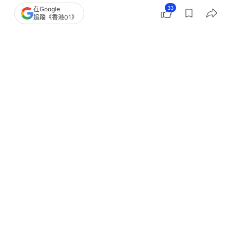
視白人 施紀賢批其煽動分裂
33
在Google
追蹤《香港01》
撰文：
王海
出版：
2026-06-05 05:12
更新：
2026-06-05 10:08