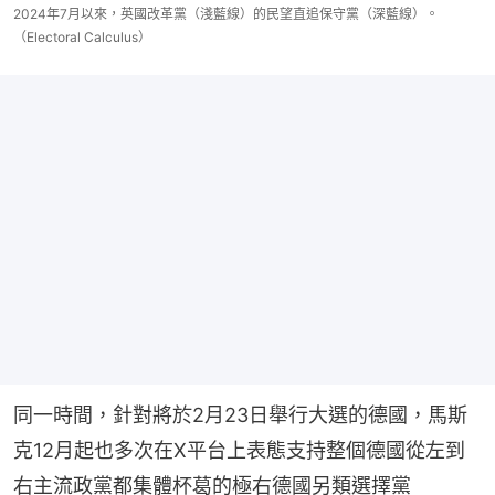
2024年7月以來，英國改革黨（淺藍線）的民望直追保守黨（深藍線）。
（Electoral Calculus）
同一時間，針對將於2月23日舉行大選的德國，馬斯
克12月起也多次在X平台上表態支持整個德國從左到
右主流政黨都集體杯葛的極右德國另類選擇黨