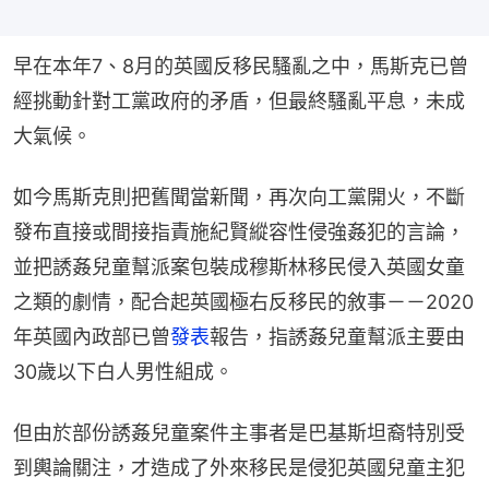
早在本年7、8月的英國反移民騷亂之中，馬斯克已曾
經挑動針對工黨政府的矛盾，但最終騷亂平息，未成
大氣候。
如今馬斯克則把舊聞當新聞，再次向工黨開火，不斷
發布直接或間接指責施紀賢縱容性侵強姦犯的言論，
並把誘姦兒童幫派案包裝成穆斯林移民侵入英國女童
之類的劇情，配合起英國極右反移民的敘事－－2020
年英國內政部已曾
發表
報告，指誘姦兒童幫派主要由
30歲以下白人男性組成。
但由於部份誘姦兒童案件主事者是巴基斯坦裔特別受
到輿論關注，才造成了外來移民是侵犯英國兒童主犯