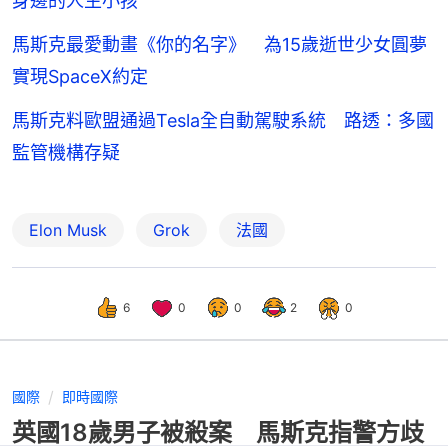
身邊的人生小孩
馬斯克最愛動畫《你的名字》 為15歲逝世少女圓夢
實現SpaceX約定
馬斯克料歐盟通過Tesla全自動駕駛系統 路透：多國
監管機構存疑
Elon Musk
Grok
法國
6
0
0
2
0
國際
即時國際
英國18歲男子被殺案 馬斯克指警方歧