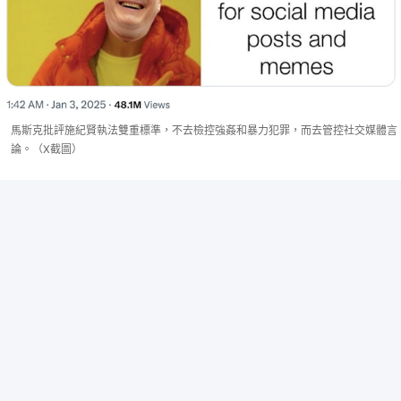
馬斯克批評施紀賢執法雙重標準，不去檢控強姦和暴力犯罪，而去管控社交媒體言
論。（X截圖）