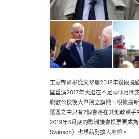
工黨郝爾彬從文翠珊2018年後段
望重演2017年大選在不足兩個月間
脱歐公投後大舉獨立旗幟，根據最新
選區之中只有7個會落在其他政黨手
2019年5月底的歐洲議會投票更成
Swinson）也想藉勢擴大地盤。