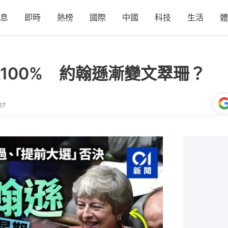
息
即時
熱榜
國際
中國
科技
生活
體
100% 約翰遜漸變文翠珊？
27