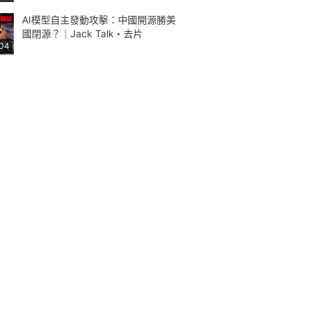
AI模型自主發動攻擊：中國開源勝美
國閉源？｜Jack Talk・去片
:04