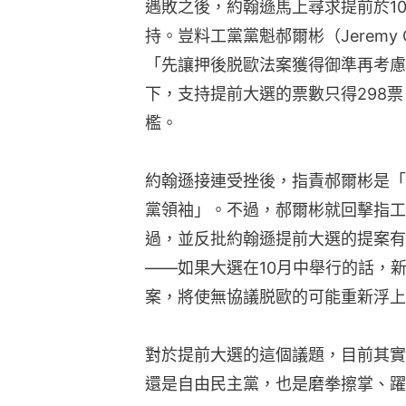
遇敗之後，約翰遜馬上尋求提前於1
持。豈料工黨黨魁郝爾彬（Jeremy
「先讓押後脱歐法案獲得御準再考慮
下，支持提前大選的票數只得298票
檻。
約翰遜接連受挫後，指責郝爾彬是「
黨領袖」。不過，郝爾彬就回擊指工
過，並反批約翰遜提前大選的提案有
——如果大選在10月中舉行的話，
案，將使無協議脱歐的可能重新浮上
對於提前大選的這個議題，目前其實
還是自由民主黨，也是磨拳擦掌、躍