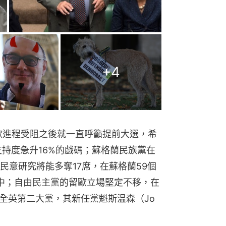
+
4
脱歐進程受阻之後就一直呼籲提前大選，希
支持度急升16%的戲碼；蘇格蘭民族黨在
民意研究將能多奪17席，在蘇格蘭59個
中；自由民主黨的留歐立場堅定不移，在
為全英第二大黨，其新任黨魁斯温森（Jo 