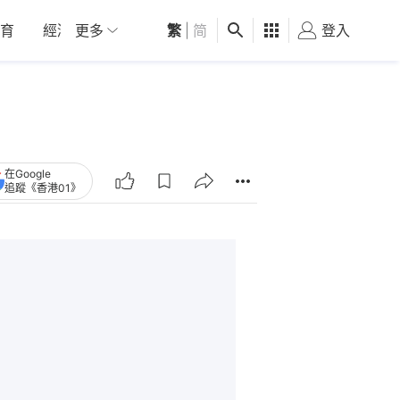
育
經濟
更多
01深圳
繁
觀點
|
简
健康
好食玩飛
登入
女
在Google
追蹤《香港01》