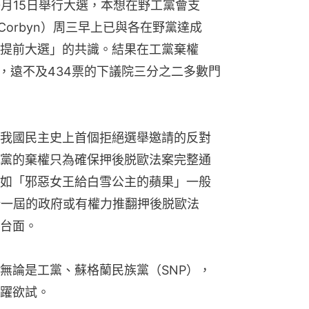
0月15日舉行大選，本想在野工黨會支
 Corbyn）周三早上已與各在野黨達成
提前大選」的共識。結果在工黨棄權
，遠不及434票的下議院三分之二多數門
我國民主史上首個拒絕選舉邀請的反對
黨的棄權只為確保押後脱歐法案完整通
如「邪惡女王給白雪公主的蘋果」一般
新一屆的政府或有權力推翻押後脱歐法
台面。
無論是工黨、蘇格蘭民族黨（SNP），
躍欲試。