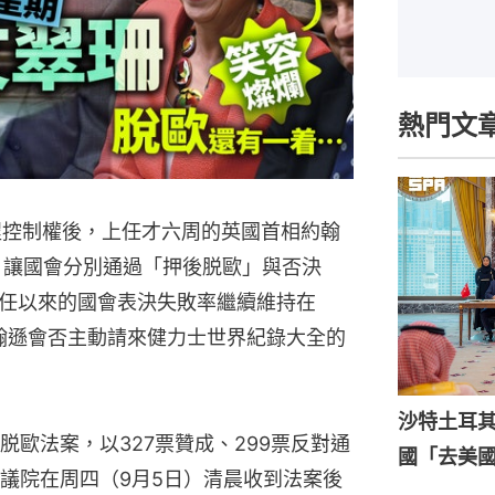
熱門文
程控制權後，上任才六周的英國首相約翰
，讓國會分別通過「押後脱歐」與否決
任以來的國會表決失敗率繼續維持在
約翰遜會否主動請來健力士世界紀錄大全的
沙特土耳
歐法案，以327票贊成、299票反對通
國「去美
議院在周四（9月5日）清晨收到法案後