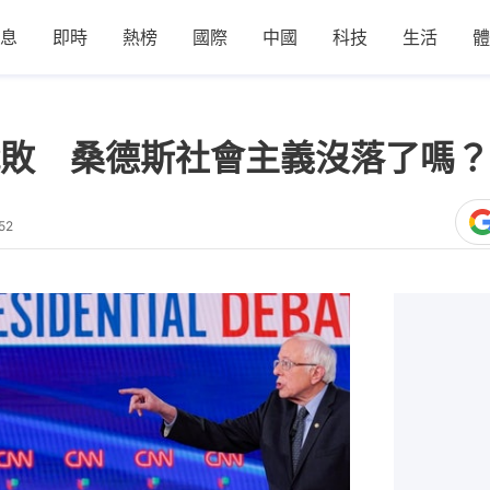
息
即時
熱榜
國際
中國
科技
生活
體
敗 桑德斯社會主義沒落了嗎？
52