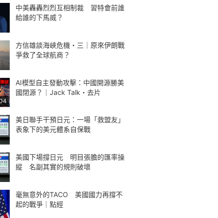
中美轟轟烈烈互相制裁 習特會前誰
給誰的下馬威？
方信雄談海峽危機・三｜原來伊朗戰
爭救了全球航商？
AI模型自主發動攻擊：中國開源勝美
國閉源？｜Jack Talk・去片
:04
美日聯手干預日元：一場「救盟友」
表象下的美元體系自保戰
美國下場撐日元 明目張膽的匯率操
縱 名副其實的規則破壞
毫無意外的TACO 美國國力再撐不
起的戰爭｜點經