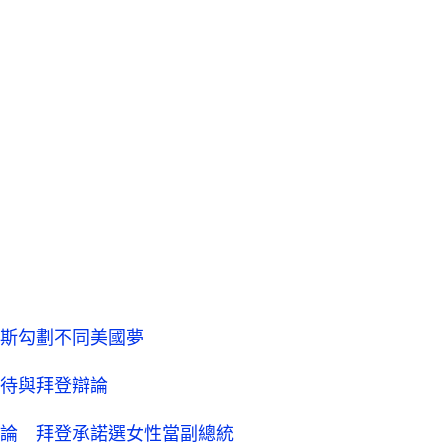
斯勾劃不同美國夢
待與拜登辯論
論 拜登承諾選女性當副總統