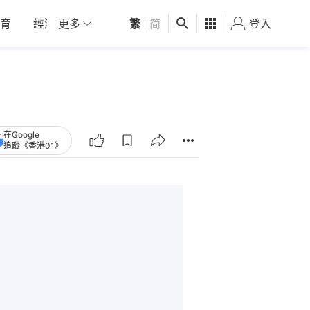
育
經濟
更多
01深圳
繁
觀點
|
简
健康
好食玩飛
登入
女
在Google
追蹤《香港01》