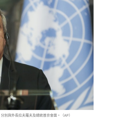
斯，分別與外長拉夫羅夫及總統普京會面。（AP）