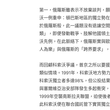
第一，俄羅斯雖表示不放棄談判，願
沃一例重申：頓巴斯地區的獨立勢在
於俄羅斯般，此一議題沒有退讓空間
類」，即便發動戰爭、肢解他國領土
沃先例，在此脈絡下，俄羅斯實與歐
人為樂」與俄羅斯的「跨界要求」，
而回顧科索沃爭議，普京之所以要援
類似情境。1991年，科索沃地方勢
科索沃獨立者多達98%，但公投結果
與塞爾維亞治安部隊發生多起衝突，
1999年空襲南斯拉夫聯盟，迫使
此科索沃便在聯合國託管下實質獨立