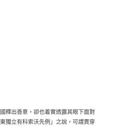
國釋出善意，卻也着實透露其眼下面對
東獨立有科索沃先例」之說，可謂貫穿