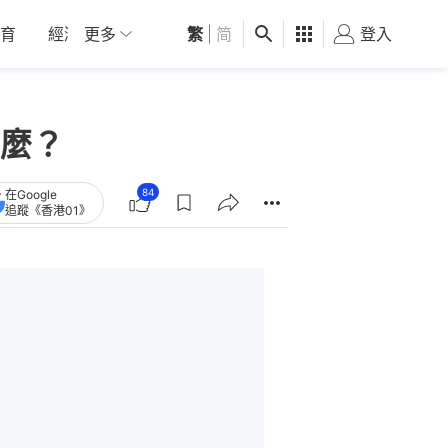
育
經濟
更多
01深圳
繁
觀點
|
简
健康
好食玩飛
登入
女
麼？
84
在Google
追蹤《香港01》