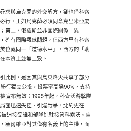
尋求與烏克蘭的外交解方，卻也借科索
必行，正如烏克蘭必須同意克里米亞屬
；第二，俄羅斯並非國際關係「異
，確有國際觀感問題，但西方早有科索
美位處同一「道德水平」，西方的「助
在本質上並無二致。
引此例，是因其與烏東烽火共享了部分
力舉行獨立公投，投票率高達90%，支持
被宣布無效；1995年起，科索沃游擊隊
局面迅速失控、引爆戰爭，北約更在
後者被迫接受維和部隊進駐接管科索沃。自
，塞爾維亞對其僅有名義上的主權，而