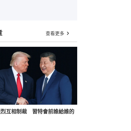
章
查看更多
烈烈互相制裁 習特會前誰給誰的