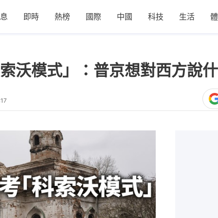
息
即時
熱榜
國際
中國
科技
生活
體
索沃模式」：普京想對西方說什
:17