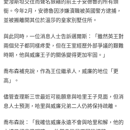
愛潑斯坦交往而聲名狼藉的前王子安德魯的所有頭
銜。今年2月，安德魯因涉嫌瀆職被英國警方逮捕，
並被搬離開其位於溫莎的皇家別墅住所。
與此同時，一位消息人士告訴邁爾斯：「雖然英王對
兩個兒子都同樣疼愛，但在王室經歷外部爭議的艱難
時期，他與威廉王子的關係變得更加牢固。」
喬布森補充說，作為王位繼承人，威廉的地位「更
高」。
儘管查理斯三世最近可能願意與哈里王子見面，但消
息人士預測，哈里與威廉兄弟二人仍將保持疏離。
喬布森說：「我確信威廉永遠不會與哈里和解，他的