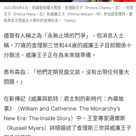
2002年6月4日，英國聖保羅大教堂，查理斯王子（Prince Charles，右）、哈里
王子（Prince Harry，左）和威廉王子（Prince William，中）參加感恩禮拜，慶
祝英女王登基五十週年的金禧紀念。（Getty）
儘管有人稱之為「永無止境的鬥爭」，但消息人士
稱，77歲的查理斯三世和44歲的威廉王子目前關係十
分融洽，威廉王子正在為未來做準備。
喬布森指：「他們定期見面交談，沒有出現任何重大
問題。」
在新傳記《威廉與凱特：君主制的新時代：內幕故
事》（William and Catherine: The Monarchy’s 
New Era: The Inside Story）中，王室專家邁爾斯
（Russell Myers）詳細描述了查理斯三世與威廉王子