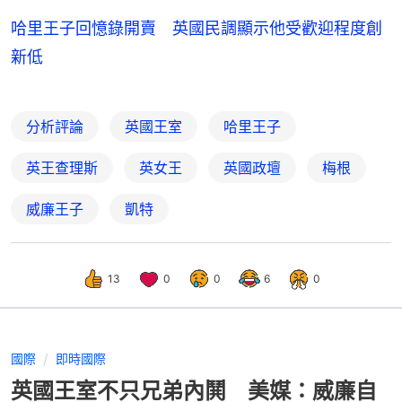
哈里王子回憶錄開賣 英國民調顯示他受歡迎程度創
新低
分析評論
英國王室
哈里王子
英王查理斯
英女王
英國政壇
梅根
威廉王子
凱特
13
0
0
6
0
國際
即時國際
英國王室不只兄弟內鬨 美媒：威廉自