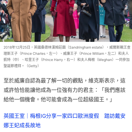
2018年12月25日，英國桑德林漢姆莊園（Sandringham estate），威爾斯親王查
理斯王子（Prince Charles，左一）、威廉王子（Prince William，左二）和夫人
凱特（中）、哈里王子（Prince Harry，右一）和夫人梅根（Meghan）一同參加
聖誕節禮拜。（Getty）
至於威廉自認為最了解一切的觀點，維克斯表示，這
或許恰恰能讓他成為一位強有力的君主：「我們應該
給他一個機會。他可能會成為一位超級國王。」
英國王室｜梅根IG分享一家四口歐洲度假 踏訪戴安
娜王妃成長故地