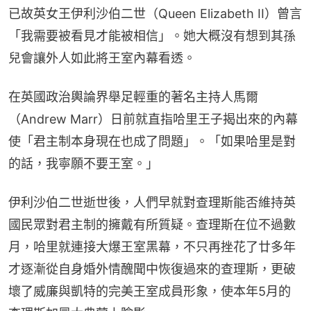
已故英女王伊利沙伯二世（Queen Elizabeth II）曾言
「我需要被看見才能被相信」。她大概沒有想到其孫
兒會讓外人如此將王室內幕看透。
在英國政治輿論界舉足輕重的著名主持人馬爾
（Andrew Marr）日前就直指哈里王子揭出來的內幕
使「君主制本身現在也成了問題」。「如果哈里是對
的話，我寧願不要王室。」
伊利沙伯二世逝世後，人們早就對查理斯能否維持英
國民眾對君主制的擁戴有所質疑。查理斯在位不過數
月，哈里就連接大爆王室黑幕，不只再挫花了廿多年
才逐漸從自身婚外情醜聞中恢復過來的查理斯，更破
壞了威廉與凱特的完美王室成員形象，使本年5月的