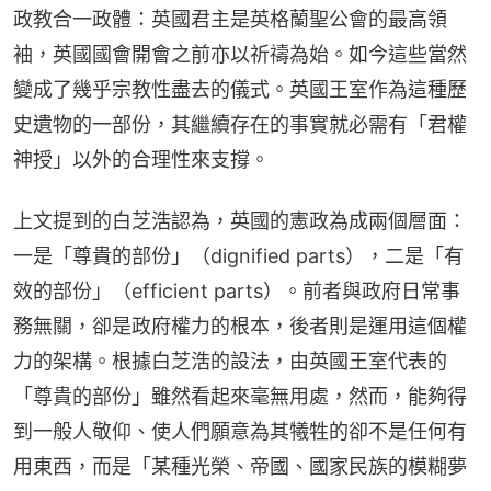
政教合一政體：英國君主是英格蘭聖公會的最高領
袖，英國國會開會之前亦以祈禱為始。如今這些當然
變成了幾乎宗教性盡去的儀式。英國王室作為這種歷
史遺物的一部份，其繼續存在的事實就必需有「君權
神授」以外的合理性來支撐。
上文提到的白芝浩認為，英國的憲政為成兩個層面：
一是「尊貴的部份」（dignified parts），二是「有
效的部份」（efficient parts）。前者與政府日常事
務無關，卻是政府權力的根本，後者則是運用這個權
力的架構。根據白芝浩的設法，由英國王室代表的
「尊貴的部份」雖然看起來毫無用處，然而，能夠得
到一般人敬仰、使人們願意為其犧牲的卻不是任何有
用東西，而是「某種光榮、帝國、國家民族的模糊夢