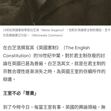
19世紀英國憲政學家白芝浩（Walter Bagehot）。他對於英國君主制的描述，至今
也長期被廣泛引述。（Wikimedia Commons）
在白芝浩撰寫其《英國憲制》（The English 
Constitution）的19世紀中葉，對於君主制存廢的討
論在英國已甚為普遍。白芝浩其文，就是在君主制的
宗教合理性逐漸消失之時，為英國王室的存續所作的
辯護。
王室不必「尊貴」
到了今時今日，每當王室有事，英國的輿論領袖，無