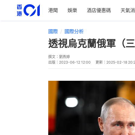
港聞
娛樂
酒店優惠碼
天氣消
國際
國際分析
透視烏克蘭俄軍（三
撰文：
劉燕婷
出版：
2023-06-12 12:00
更新：
2025-02-18 20: