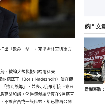
熱門文
打出「致命一擊」，克里姆林宮與軍方
攻勢，被迫大規模撤出哈爾科夫
德茲丁（Boris Nadezhdin）便在節
utin）「遭到誤導」，並表示俄羅斯接下來只
霸權哀歌
烏克蘭和談。然伴隨俄羅斯真在9月底宣
，不論官員或一般民眾，都已難再公開