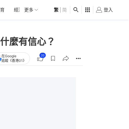
育
經濟
更多
01深圳
繁
觀點
|
简
健康
好食玩飛
登入
女
什麼有信心？
20
在Google
追蹤《香港01》