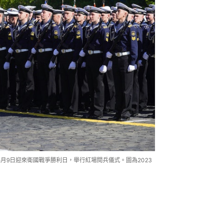
5月9日迎來衛國戰爭勝利日，舉行紅場閱兵儀式。圖為2023