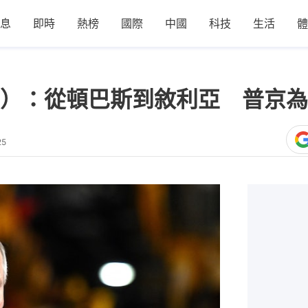
息
即時
熱榜
國際
中國
科技
生活
體
）：從頓巴斯到敘利亞 普京為
25