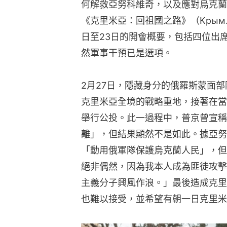
何解救亞努科維奇，以及應對烏克蘭
《克里米亞：回祖國之路》（Крым. П
日至23日的開會概要，包括四位出
然軍事干預已是選項。
2月27日，隱藏身分的俄羅斯蒙面
克里米亞全境的戰略重地，接著在當
舉行公投。此一過程中，普京曾宣稱
離」，但結果顯然不是如此。據亞努
「動用俄軍隊保護烏克蘭人民」，但
絕非偶然，因為我本人成為匪徒攻擊
主義分子興風作浪。」最後造成克里
也難以接受，並希望有朝一日克里米