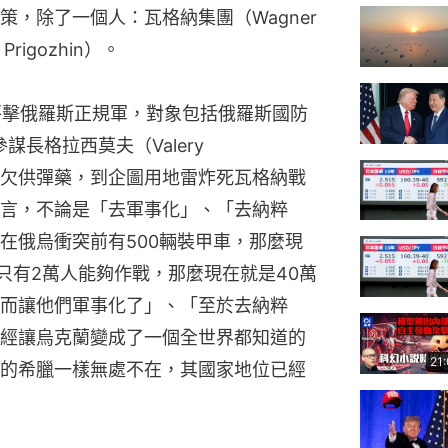
，除了一個人：瓦格納集團（Wagner 
rigozhin）。
調抨擊俄羅斯正規軍，對象包括俄羅斯國防
參謀長格拉西莫夫（Valery 
低落、欠供彈藥，到企圖用地雷炸死瓦格納戰
言，不論是「去軍事化」、「去納粹
在俄烏衝突前有500輛裝甲車，那麼現
時只有2萬人能夠作戰，那麼現在就是40萬
而讓他們軍事化了」、「至於去納粹
經讓烏克蘭變成了一個全世界都知道的
21
的希臘一樣無處不在，其國家地位已經