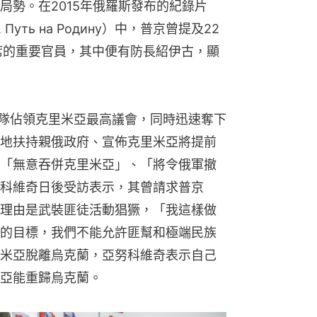
局勢。在2015年俄羅斯發布的紀錄片
уть на Родину）中，普京曾提及22
席的重要官員，其中便有防長紹伊古，顯
部隊佔領克里米亞最高議會，同時迅速奪下
地扶持親俄政府、宣佈克里米亞將提前
「無意吞併克里米亞」、「將令俄軍撤
科維奇日後受訪表示，其曾請求普京
理由是武裝匪徒活動猖獗，「我這樣做
的目標，我們不能允許匪幫和極端民族
米亞脫離烏克蘭，亞努科維奇表示自己
亞能重歸烏克蘭。