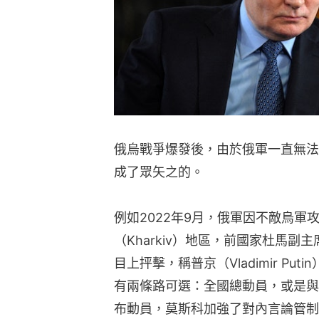
俄烏戰爭爆發後，由於俄軍一直無法
成了眾矢之的。
例如2022年9月，俄軍因不敵烏軍
（Kharkiv）地區，前國家杜馬副主席納
目上抨擊，稱普京（Vladimir P
有兩條路可選：全國總動員，或是與
布動員，莫斯科加強了對內言論管制