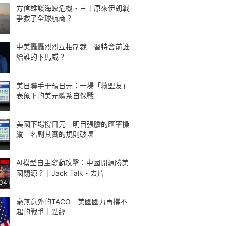
方信雄談海峽危機・三｜原來伊朗戰
爭救了全球航商？
中美轟轟烈烈互相制裁 習特會前誰
給誰的下馬威？
美日聯手干預日元：一場「救盟友」
表象下的美元體系自保戰
美國下場撐日元 明目張膽的匯率操
縱 名副其實的規則破壞
AI模型自主發動攻擊：中國開源勝美
國閉源？｜Jack Talk・去片
:04
毫無意外的TACO 美國國力再撐不
起的戰爭｜點經