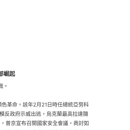
部崛起
戰。
顏色革命。該年2月21日時任總統亞努科
h）因大規模反政府示威出逃，烏克蘭最高拉達隨
3日，普京宣布召開國家安全會議，商討如