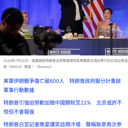
2026年7月24日，美國總統特朗普出席華盛頓特區華爾道夫酒店舉行的白宮記者協
會（WHCA）晚宴。（Reuters）
美軍伊朗戰爭傷亡破600人 特朗普政府擬分計重啟
軍事行動數據
特朗普引強迫勞動加徵中國關稅至22% 北京或許不
悦但不會報復
特朗普白宮記者晚宴講笑話頻冷場 聲稱無意再次參
加總統競選