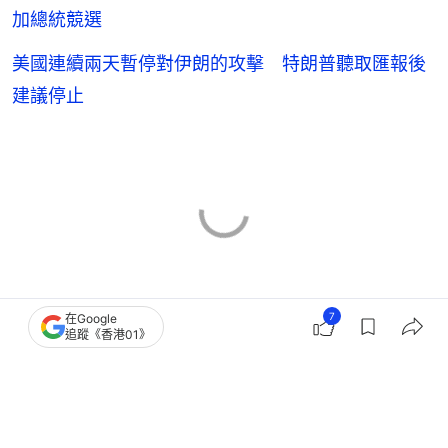
美國連續兩天暫停對伊朗的攻擊 特朗普聽取匯報後
建議停止
特朗普
美國
白宮
美國政壇
7
在Google
追蹤《香港01》
1
0
0
3
1