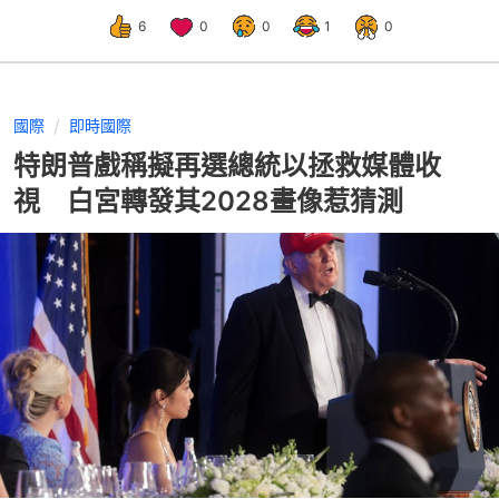
6
0
0
1
0
國際
即時國際
特朗普戲稱擬再選總統以拯救媒體收
視 白宮轉發其2028畫像惹猜測