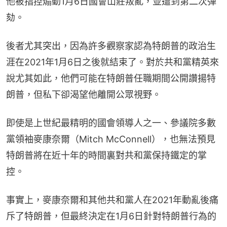
他被指控煽動1月6日國會山莊叛亂，並遭到第二次彈
劾。
後者尤其突出，因為許多觀察家認為特朗普的政治生
涯在2021年1月6日之後就結束了。對於共和黨精英來
說尤其如此，他們可能在特朗普任職期間公開讚揚特
朗普，但私下卻渴望他離開公眾視野。
即使是上世紀最精明的國會領導人之一、參議院多數
黨領袖麥康奈爾（Mitch McConnell），也無法預見
特朗普將在近十年的時間裏對共和黨保持鐵定的掌
控。
事實上，麥康奈爾和其他共和黨人在2021年動亂後痛
斥了特朗普，但最終決定在1月6日針對特朗普行為的