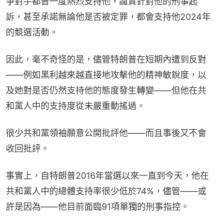
爭對手都曾一度熱烈支持他，譴責針對他的刑事起
訴，甚至承諾無論他是否被定罪，都會支持他2024年
的競選活動。
因此，毫不奇怪的是，儘管特朗普在短期內遭到反對
——例如黑利越來越直接地攻擊他的精神敏銳度，以
及她對是否仍然支持他的態度發生轉變——但他在共
和黨人中的支持度從未嚴重動搖過。
很少共和黨領袖願意公開批評他——而且事後又不會
收回批評。
事實上，自特朗普2016年當選以來一直到今天，他在
共和黨人中的總體支持率很少低於74%，儘管——或
許是因為——他目前面臨91項單獨的刑事指控。