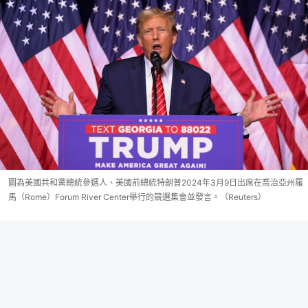
圖為美國共和黨總統參選人、美國前總統特朗普2024年3月9日出席在喬治亞州羅
馬（Rome）Forum River Center舉行的競選集會並發言。（Reuters）