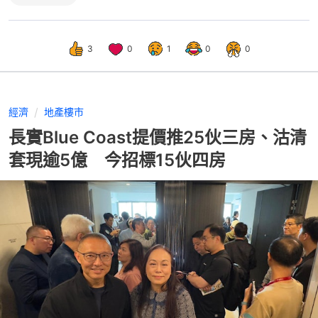
3
0
1
0
0
經濟
地產樓市
長實Blue Coast提價推25伙三房、沽清
套現逾5億 今招標15伙四房