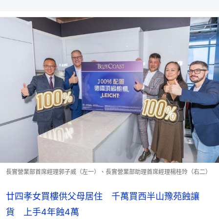
長實營業部首席經理郭子威（左一）、長實營業部助理首席經理楊桂玲（右二）
廿四孝女買樓供父母居住 千萬買西半山豫苑蝕讓
貨 上手4年蝕4萬