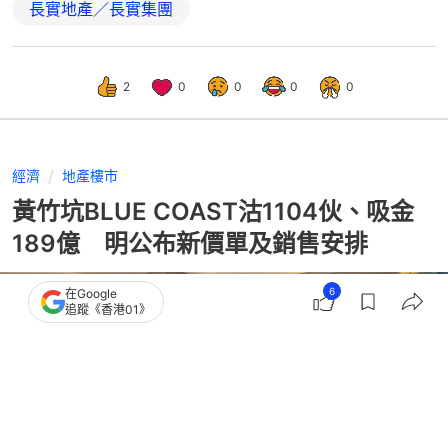
長實地產／長實集團
2
0
0
0
0
經濟
地產樓市
黃竹坑BLUE COAST沽1104伙、吸金
189億 明公布新價單及銷售安排
6
在Google
追蹤《香港01》