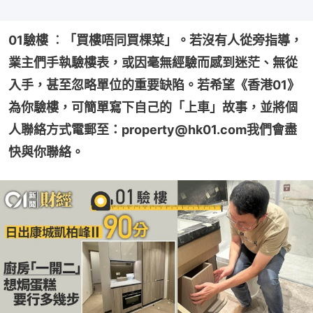
01驗樓 ︰「買樓唔同買棵菜」。若沒有人從旁指導，
業主們手執驗樓表，或因毫無經驗而感到迷茫、無從
入手，甚至忽略單位的重要缺陷。若希望《香港01》
為你驗樓，可簡單寫下自己的「上車」故事，並將個
人聯絡方式電郵至：property@hk01.com我們會盡
快與你聯絡。