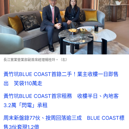
長江實業營業部副首席經理楊桂玲。（右）
黃竹坑BLUE COAST首錄二手！業主收樓一日即售
出 笑袋110萬走
黃竹坑BLUE COAST首宗租務 收樓半日、內地客
3.2萬「閃電」承租
周末新盤錄77伙、按周回落逾三成 BLUE COAST標
售3伙套現1.2億