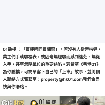
01驗樓 ︰「買樓唔同買棵菜」。若沒有人從旁指導，
業主們手執驗樓表，或因毫無經驗而感到迷茫、無從
入手，甚至忽略單位的重要缺陷。若希望《香港01》
為你驗樓，可簡單寫下自己的「上車」故事，並將個
人聯絡方式電郵至：property@hk01.com我們會盡
快與你聯絡。