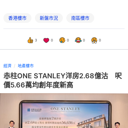
香港樓市
新盤市況
南區樓市
3
0
0
0
0
經濟
地產樓市
赤柱ONE STANLEY洋房2.68億沽 呎
價5.66萬均創年度新高