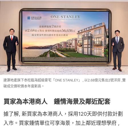
建灝地產旗下赤柱臨海超級豪宅「ONE STANLEY」 , 以2.68億元售出2號洋房 ,雙
破成交價呎價本年度新高。
買家為本港商人 鍾情海景及鄰近配套
據了解, 新買家為本港商人，採用120天即供付款計劃
入市。買家鍾情單位可享海景，加上鄰近理想學府 , 