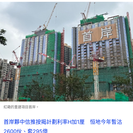
紅磡的重建項目首岸。
首岸夥中信推按揭計劃利率H加1厘 恒地今年暫沽
2600伙、套295億