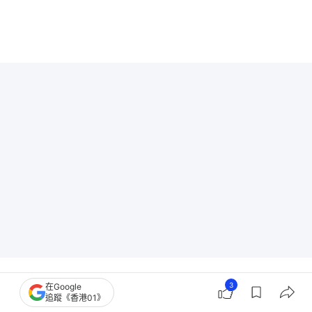
3
在Google
追蹤《香港01》
香港樓市
新盤市況
九龍城區樓市