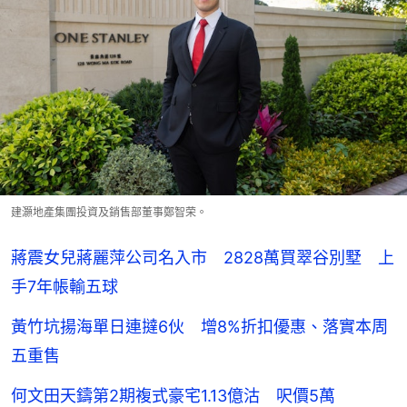
建灝地產集團投資及銷售部董事鄭智荣。
蔣震女兒蔣麗萍公司名入市 2828萬買翠谷別墅 上
手7年帳輸五球
黃竹坑揚海單日連撻6伙 增8%折扣優惠、落實本周
五重售
何文田天鑄第2期複式豪宅1.13億沽 呎價5萬