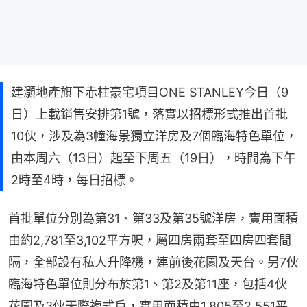
建灝地產旗下赤柱豪宅項目ONE STANLEY今日（9
日）上載銷售安排第1號，落實以招標形式推出首批
10伙，涉及為3幢海景獨立洋房及7個臨海特色單位，
由本周六（13日）起至下周五（19日），時間為下午
2時至4時，每日招標。
首批單位分別為第31、第33及第35號洋房，實用面積
由約2,781至3,102平方呎，屬四房兩套至四房四套間
隔，全部設有私人升降機，連前後花園及天台。另7伙
臨海特色單位則分布於第1、第2及第11座，包括4伙
花園及3伙天際複式戶，實用面積由1,805至2,551平