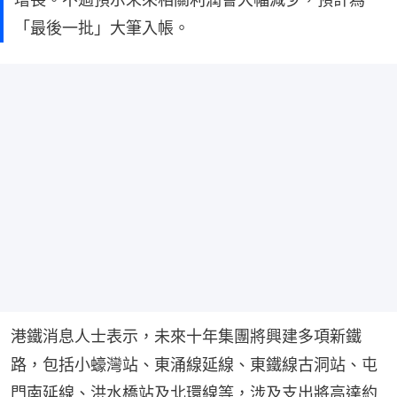
「最後一批」大筆入帳。
港鐵消息人士表示，未來十年集團將興建多項新鐵
路，包括小蠔灣站、東涌線延線、東鐵線古洞站、屯
門南延線、洪水橋站及北環線等，涉及支出將高達約