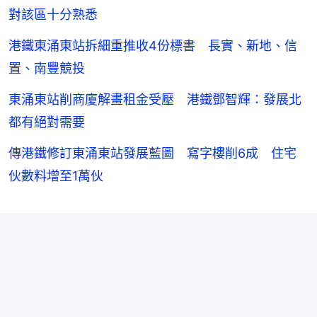
對該區十分熟悉
港鐵東涌東站拆細重推收4份標書 長實、新地、信
置、南豐競投
東涌東站削商廈解畫租金受壓 港鐵鄧智輝：發展北
都有絕對需要
傳港鐵修訂東涌東站發展藍圖 寫字樓削6成 住宅
伙數料增至1萬伙