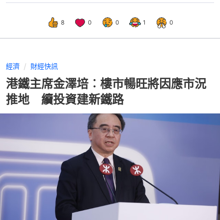
8
0
0
1
0
經濟
財經快訊
港鐵主席金澤培︰樓市暢旺將因應市況
推地 續投資建新鐵路