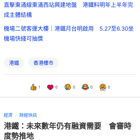
直擊東涌線東涌西站興建地盤 港鐵料明年上半年完
成主體結構
機場二號客運大樓｜港鐵月台明啟用 5.27至6.30坐
機場快綫可抽獎
港鐵
香港樓市
1
0
0
0
0
經濟
財經快訊
港鐵：未來數年仍有融資需要 會審時
度勢推地