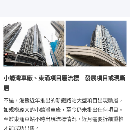
小蠔灣車廠、東涌項目屢流標 發展項目或現斷
層
不過，港鐵近年推出的新鐵路站大型項目出現斷層，
如規模龐大的小蠔灣車廠，至今仍未批出任何項目。
至於東涌東站不時出現流標情況，近月需要拆細重推
才能成功出售。