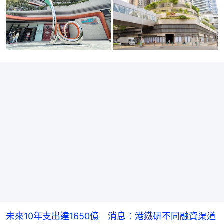
未來10年支出達1650億 消息︰港鐵硏不同融資渠道