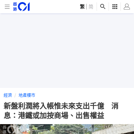
繁
|
简
經濟
地產樓市
新盤利潤將入帳惟未來支出千億 消
息：港鐵或加按商場、出售權益