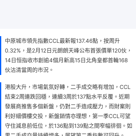
中原城市領先指數CCL最新報137.46點，按周升
0.32%，是2月12日元朗朗天峰公布首張價單120伙，
14日恒指收市創逾4個月新高15日北角皇都首輪168
伙沽清當周的市況。
港股大升，市場氣氛好轉，二手成交略有增加，CCL
結束2周連跌回穩，連續3周於137點水平反覆。近期
發展商推售多個新盤，仍對二手造成壓力，而財案則
利好細價樓交投，新盤銷情亦理想，第一季CCL可望
守住減息前低位，於136點到139點之間窄幅徘徊。如
果二手成交量持續增多，展望第二季指數可回升。