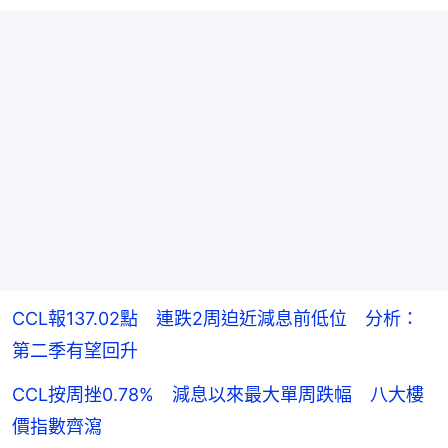
CCL報137.02點 連跌2周迫近減息前低位 分析：
第二季有望回升
CCL按周挫0.78% 減息以來最大單周跌幅 八大樓
價指數齊瀉