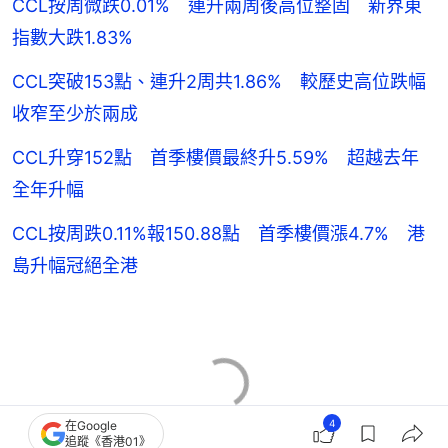
CCL按周微跌0.01% 連升兩周後高位整固 新界東
指數大跌1.83%
CCL突破153點、連升2周共1.86% 較歷史高位跌幅
收窄至少於兩成
CCL升穿152點 首季樓價最終升5.59% 超越去年
全年升幅
CCL按周跌0.11%報150.88點 首季樓價漲4.7% 港
島升幅冠絕全港
4
在Google
追蹤《香港01》