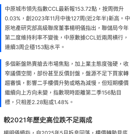
中原城市領先指數CCL最新報153.72點，按周微升
0.03%，創2023年11月中後127周(近2年半)新高。中
原地產研究部高級聯席董事楊明儀指出，聯儲局今年
第二度維持利率不變後，中原數據CCL近兩周横行，
連續3周企穩153點水平。
多個新盤熱賣搶去市場焦點，加上業主態度強硬，收
窄議價空間，部份甚至反價封盤，盤源不足下買家轉
趨審慎，影響二手樓價升勢或略為減慢，但短期樓價
繼續向上方向未變，指數現時距離第二季156點目
標，只相差2.28點或1.48%。
較2021年歷史高位跌不足兩成
楊明儀續指，自2025年5月拆息回落，樓價轉勢見底