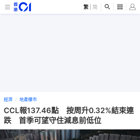
繁
|
简
經濟
地產樓市
CCL報137.46點 按周升0.32%結束連
跌 首季可望守住減息前低位