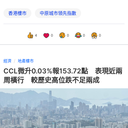
香港樓市
中原城市領先指數
4
0
0
0
0
經濟
地產樓市
CCL微升0.03%報153.72點 表現近兩
周橫行 較歷史高位跌不足兩成