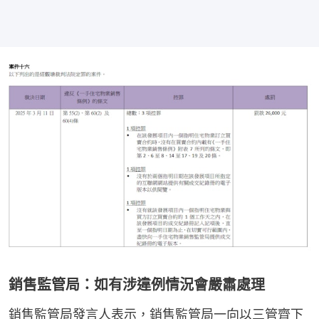
銷售監管局：如有涉違例情況會嚴肅處理
銷售監管局發言人表示，銷售監管局一向以三管齊下