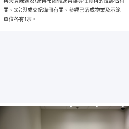
與失實陳述及/或傳布虛假或具誤導性資料的投訴佔有
關、3宗與成交紀錄冊有關、參觀已落成物業及示範
單位各有1宗。