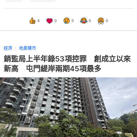
4
0
0
0
0
經濟
地產樓市
銷監局上半年錄53項控罪 創成立以來
新高 屯門緹岸兩期45項最多