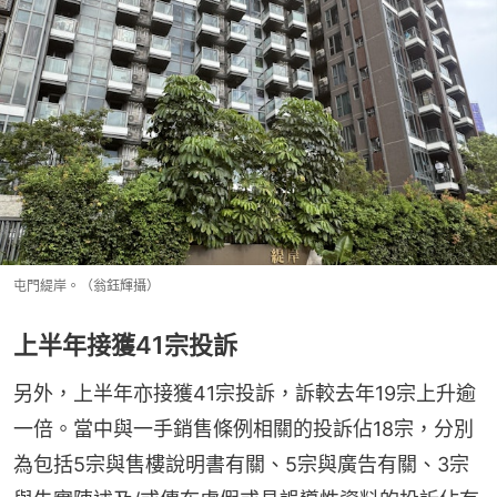
屯門緹岸。（翁鈺輝攝）
上半年接獲41宗投訴
另外，上半年亦接獲41宗投訴，訴較去年19宗上升逾
一倍。當中與一手銷售條例相關的投訴佔18宗，分別
為包括5宗與售樓說明書有關、5宗與廣告有關、3宗