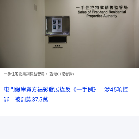
一手住宅物業銷售監管局。(香港01記者攝)
屯門緹岸賣方福彩發展違反《一手例》 涉45項控
罪 被罰款37.5萬