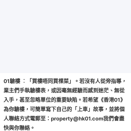
01驗樓 ︰「買樓唔同買棵菜」。若沒有人從旁指導，
業主們手執驗樓表，或因毫無經驗而感到迷茫、無從
入手，甚至忽略單位的重要缺陷。若希望《香港01》
為你驗樓，可簡單寫下自己的「上車」故事，並將個
人聯絡方式電郵至：property@hk01.com我們會盡
快與你聯絡。