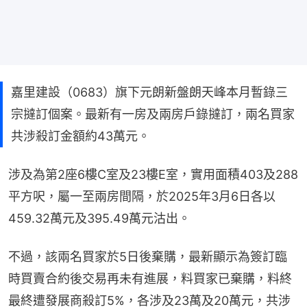
嘉里建設（0683）旗下元朗新盤朗天峰本月暫錄三
宗撻訂個案。最新有一房及兩房戶錄撻訂，兩名買家
共涉殺訂金額約43萬元。
涉及為第2座6樓C室及23樓E室，實用面積403及288
平方呎，屬一至兩房間隔，於2025年3月6日各以
459.32萬元及395.49萬元沽出。
不過，該兩名買家於5日後棄購，最新顯示為簽訂臨
時買賣合約後交易再未有進展，料買家已棄購，料終
最終遭發展商殺訂5%，各涉及23萬及20萬元，共涉