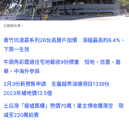
元朗朗天峰。
黃竹坑滶晨系列26伙高層戶加價 漲幅最高約6.4%、
下周一生效
牛頭角彩霞道住宅地截收9份標書 恒地、信置、嘉
華、中海外參與
2月3份新預售申請 全屬越秀油塘項目1339伙
2023年補地價13.5億
土瓜灣「廢墟舊樓」劈價70萬！業主博收購落空 現
減至220萬拍賣