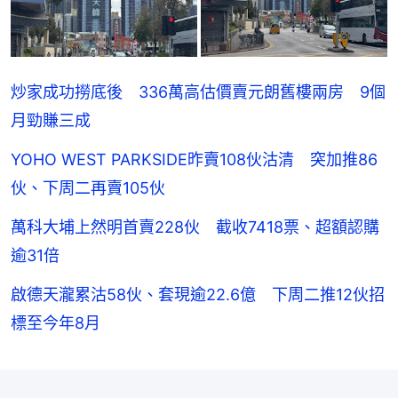
炒家成功撈底後 336萬高估價賣元朗舊樓兩房 9個
月勁賺三成
YOHO WEST PARKSIDE昨賣108伙沽清 突加推86
伙、下周二再賣105伙
萬科大埔上然明首賣228伙 截收7418票、超額認購
逾31倍
啟德天瀧累沽58伙、套現逾22.6億 下周二推12伙招
標至今年8月