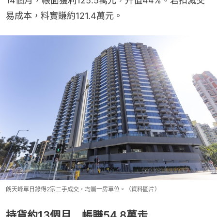
14個月，帳面獲利125.5萬元，升值44%。若扣減交
易成本，料實賺約121.4萬元。
朗天峰單日錄得2宗二手成交，均屬一房單位。（資料圖片）
持貨約13個月 帳賺54.8萬走