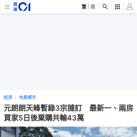
繁
|
简
經濟
地產樓市
元朗朗天峰暫錄3宗撻訂 最新一、兩房
買家5日後棄購共輸43萬