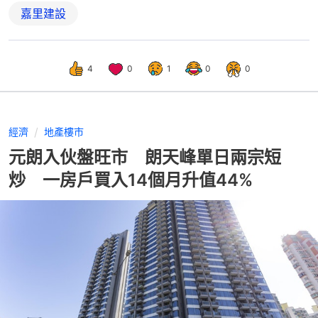
嘉里建設
4
0
1
0
0
經濟
地產樓市
元朗入伙盤旺市 朗天峰單日兩宗短
炒 一房戶買入14個月升值44%