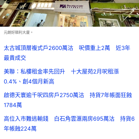
元朗好順利大廈。
太古城頂層複式戶2600萬沽 呎價重上2萬 近3年
最貴成交
美聯：私樓租金率先回升 十大屋苑2月呎租漲
0.4%、創4個月新高
啟德天寰逾千呎四房戶2750萬沽 持貨7年帳面狂蝕
1784萬
高位入市難逃輸錢 白石角雲滙兩房695萬沽 持貨6
年帳蝕224萬