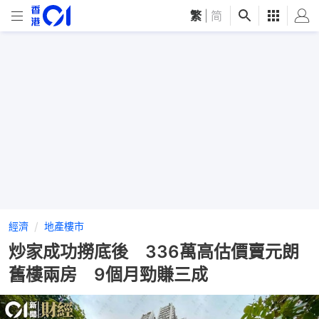
繁
|
简
經濟
地產樓市
炒家成功撈底後 336萬高估價賣元朗
舊樓兩房 9個月勁賺三成