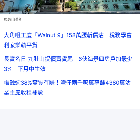
馬鞍山薈朗。
大角咀工廈「Walnut 9」158萬腰斬價沽 稅務學會
利家樂執平貨
長實名日‧九肚山提價賣貨尾 6伙海景四房戶加最少
3% 下月中生效
帳蝕逾38%實質有賺！灣仔兩千呎萬寧舖4380萬沽
業主靠收租補數