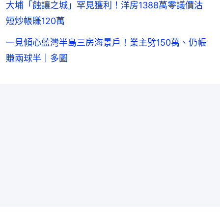
大埔「蝕讓之城」罕見獲利！洋房1388萬零議價沽
短炒帳賺120萬
一見傾心藍灣半島三房海景戶！業主劈150萬、仍帳
賺兩球半｜多圖