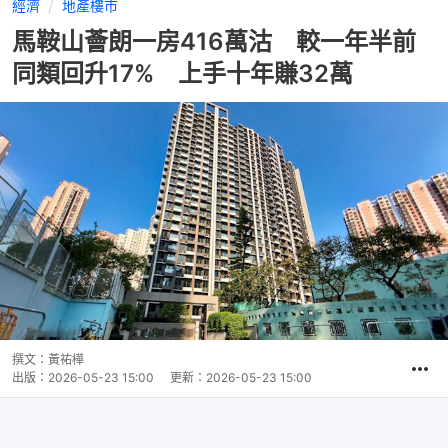
經濟
地產樓市
馬鞍山薈朗一房416萬沽 較一年半前
同類回升17% 上手十年賺32萬
撰文：
黃祐樺
出版：
2026-05-23 15:00
更新：
2026-05-23 15:00