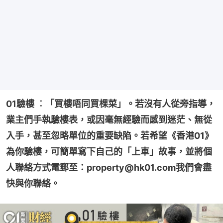
01驗樓 ︰「買樓唔同買棵菜」。若沒有人從旁指導，
業主們手執驗樓表，或因毫無經驗而感到迷茫、無從
入手，甚至忽略單位的重要缺陷。若希望《香港01》
為你驗樓，可簡單寫下自己的「上車」故事，並將個
人聯絡方式電郵至：property@hk01.com我們會盡
快與你聯絡。