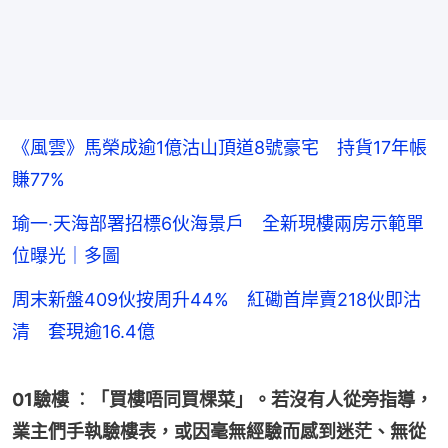
《風雲》馬榮成逾1億沽山頂道8號豪宅 持貨17年帳
賺77%
瑜一‧天海部署招標6伙海景戶 全新現樓兩房示範單
位曝光｜多圖
周末新盤409伙按周升44% 紅磡首岸賣218伙即沽
清 套現逾16.4億
01驗樓 ︰「買樓唔同買棵菜」。若沒有人從旁指導，
業主們手執驗樓表，或因毫無經驗而感到迷茫、無從