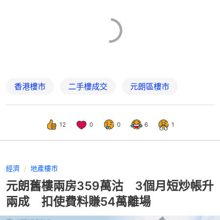
香港樓市
二手樓成交
元朗區樓市
12
0
0
6
1
經濟
地產樓市
元朗舊樓兩房359萬沽 3個月短炒帳升
兩成 扣使費料賺54萬離場