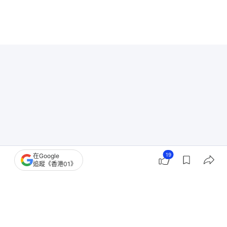
19
在Google
追蹤《香港01》
香港樓市
二手樓成交
沙田區樓市