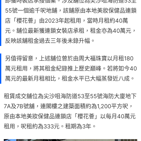
即獲時裝店承接個案。涉及舖位為尖沙咀海防道53至
55號一個逾千呎地舖，該舖原由本地美妝保健品連鎖
店「櫻花薈」由2023年起租用，當時月租約40萬
元。舖位最新獲連鎖女裝店承租，租金亦為40萬元，
反映該舖租金過去三年後未錄升幅。
另值得留意，上述舖位曾於由周大福珠寶以月租180
萬元租用，將其租金紀錄推上歷史巔峰。若將如今40
萬元的最新月租相比，租金水平已大幅蒸發近八成。
租賃成交舖位為尖沙咀海防道53至55號海防大廈地下
7A及7B號舖，連閣樓之建築面積約為1,200平方呎，
原由本地美妝保健品連鎖店「櫻花薈」以每月40萬元
租用，呎租約為333元。租期為3年。