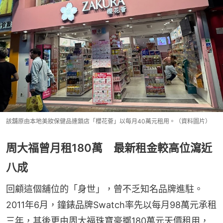
該舖原由本地美妝保健品連鎖店「櫻花薈」以每月40萬元租用。（資料圖片）
周大福曾月租180萬 最新租金較高位瀉近
八成
回顧這個舖位的「身世」，曾不乏知名品牌進駐。
2011年6月，鐘錶品牌Swatch率先以每月98萬元承租
三年，其後更由周大福珠寶豪擲180萬元天價租用，