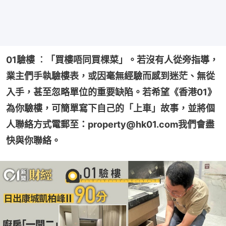
01驗樓 ︰「買樓唔同買棵菜」。若沒有人從旁指導，
業主們手執驗樓表，或因毫無經驗而感到迷茫、無從
入手，甚至忽略單位的重要缺陷。若希望《香港01》
為你驗樓，可簡單寫下自己的「上車」故事，並將個
人聯絡方式電郵至：property@hk01.com我們會盡
快與你聯絡。