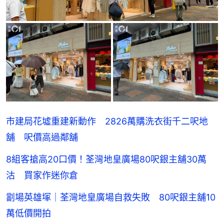
市建局花墟重建新動作 2826萬購洗衣街千二呎地
舖 呎價高過鄰舖
8組客搶高20口價！荃灣地皇廣場80呎銀主舖30萬
沽 買家作迷你倉
劏場英雄塚｜荃灣地皇廣場自救失敗 80呎銀主舖10
萬低價開拍