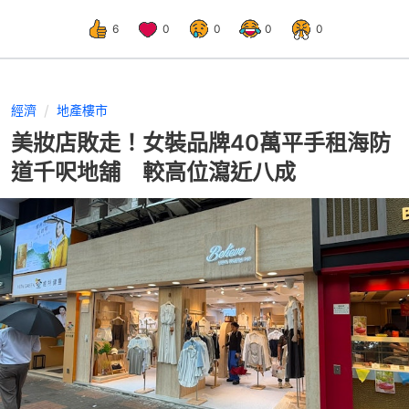
6
0
0
0
0
經濟
地產樓市
美妝店敗走！女裝品牌40萬平手租海防
道千呎地舖 較高位瀉近八成