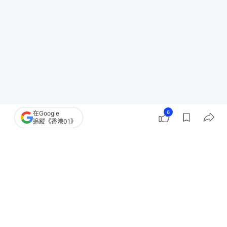
6
在Google
追蹤《香港01》
香港樓市
油尖旺區樓市
零售市道