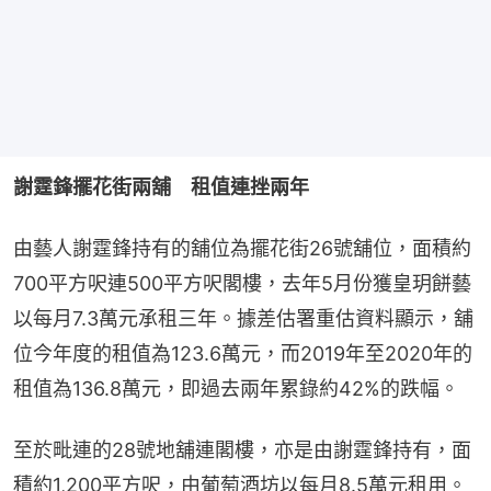
謝霆鋒擺花街兩舖　租值連挫兩年
由藝人謝霆鋒持有的舖位為擺花街26號舖位，面積約
700平方呎連500平方呎閣樓，去年5月份獲皇玥餅藝
以每月7.3萬元承租三年。據差估署重估資料顯示，舖
位今年度的租值為123.6萬元，而2019年至2020年的
租值為136.8萬元，即過去兩年累錄約42%的跌幅。
至於毗連的28號地舖連閣樓，亦是由謝霆鋒持有，面
積約1,200平方呎，由葡萄酒坊以每月8.5萬元租用。