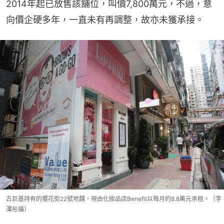
2014年起已放售該舖位，叫價7,800萬元，不過，意
向價企硬多年，一直未有再調整，故亦未獲承接。
古巨基持有的擺花街22號地舖，現由化妝品店Benefit以每月約8.8萬元承租。（李
澤彤攝）