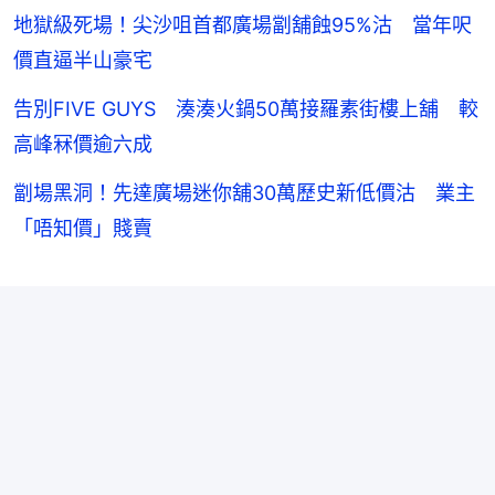
地獄級死場！尖沙咀首都廣場劏舖蝕95%沽 當年呎
價直逼半山豪宅
告別FIVE GUYS 湊湊火鍋50萬接羅素街樓上舖 較
高峰冧價逾六成
劏場黑洞！先達廣場迷你舖30萬歷史新低價沽 業主
「唔知價」賤賣