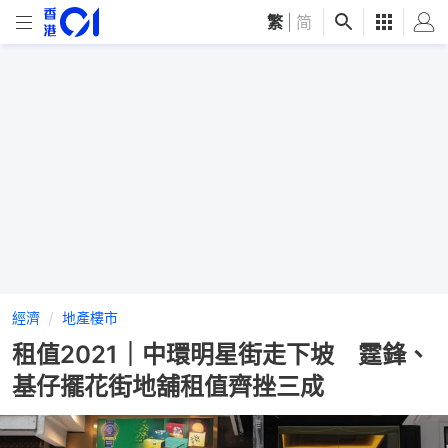
繁
|
简
經濟
地產樓市
租值2021｜中環明星街走下坡 霆鋒、
基仔擺花街地舖租值齊挫三成