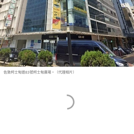
佐敦柯士甸道83號柯士甸廣場。（代理相片）