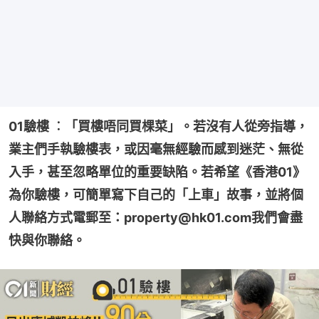
01驗樓 ︰「買樓唔同買棵菜」。若沒有人從旁指導，
業主們手執驗樓表，或因毫無經驗而感到迷茫、無從
入手，甚至忽略單位的重要缺陷。若希望《香港01》
為你驗樓，可簡單寫下自己的「上車」故事，並將個
人聯絡方式電郵至：property@hk01.com我們會盡
快與你聯絡。