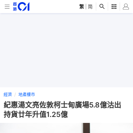
繁
|
简
經濟
地產樓市
紀惠湯文亮佐敦柯士甸廣場5.8億沽出
持貨廿年升值1.25億