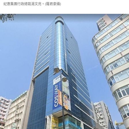
紀惠集團行政總裁湯文亮。(羅君豪攝)