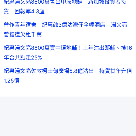
紀惠湯文亮8800萬售出中環地舖 新加坡投資者接
貨 回報率4.3厘
曾作青年宿舍 紀惠蝕3億沽灣仔全幢酒店 湯文亮
曾指遭欠租千萬
紀惠湯文亮8800萬賣中環地舖！上年沽出鄰舖、揸16
年合共蝕走25%
紀惠湯文亮佐敦柯士甸廣場5.8億沽出 持貨廿年升值
1.25億