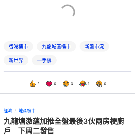
香港樓市
九龍城區樓市
新盤市況
新世界
一手樓
2
0
0
1
0
經濟
地產樓市
九龍塘滶蘊加推全盤最後3伙兩房梗廚
戶 下周二發售