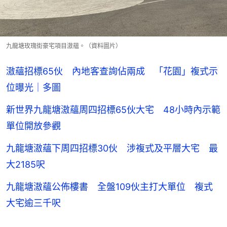
九龍塘玫瑰街豪宅項目滶蘊。（資料圖片）
滶蘊招標65伙 內地客查詢佔兩成 「花園」複式示
位曝光｜多圖
新世界九龍塘滶蘊周四招標65伙大宅 48小時內示範
單位開放參觀
九龍塘滶蘊下周四招標30伙 涉複式及平層大宅 最
大2185呎
九龍塘滶蘊公佈樓書 全盤109伙主打大單位 複式
大宅逾三千呎