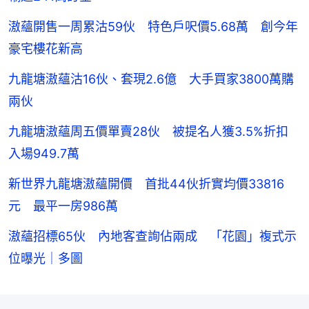
滶蘊開售一周累沽59伙 特色戶呎價5.68萬 創今年
豪宅樓花新高
九龍塘滶蘊沽16伙、套現2.6億 大手買家3800萬購
兩伙
九龍塘滶蘊周五價單賣28伙 被提名人獲3.5%折扣
入場949.7萬
新世界九龍塘滶蘊開價 首批44伙折實均價33816
元 最平一房986萬
滶蘊招標65伙 內地客查詢佔兩成 「花園」複式示
位曝光｜多圖