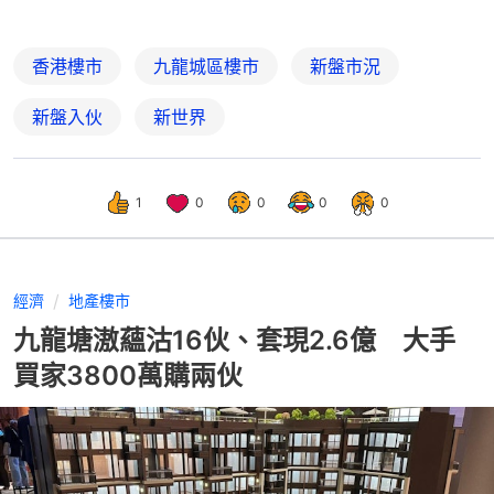
香港樓市
九龍城區樓市
新盤市況
新盤入伙
新世界
1
0
0
0
0
經濟
地產樓市
九龍塘滶蘊沽16伙、套現2.6億 大手
買家3800萬購兩伙