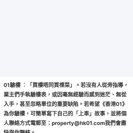
01驗樓 ︰「買樓唔同買棵菜」。若沒有人從旁指導，
業主們手執驗樓表，或因毫無經驗而感到迷茫、無從
入手，甚至忽略單位的重要缺陷。若希望《香港01》
為你驗樓，可簡單寫下自己的「上車」故事，並將個
人聯絡方式電郵至：property@hk01.com我們會盡
快與你聯絡。