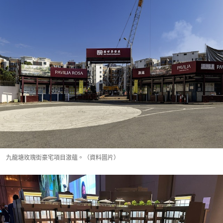
九龍塘玫瑰街豪宅項目滶蘊。（資料圖片）