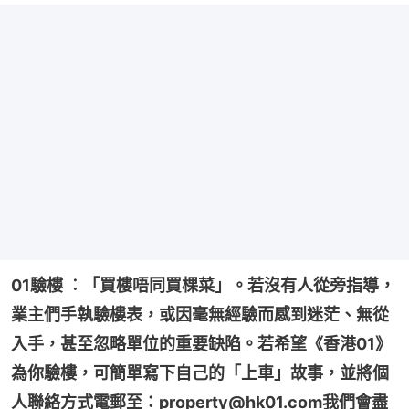
01驗樓 ︰「買樓唔同買棵菜」。若沒有人從旁指導，
業主們手執驗樓表，或因毫無經驗而感到迷茫、無從
入手，甚至忽略單位的重要缺陷。若希望《香港01》
為你驗樓，可簡單寫下自己的「上車」故事，並將個
人聯絡方式電郵至：property@hk01.com我們會盡