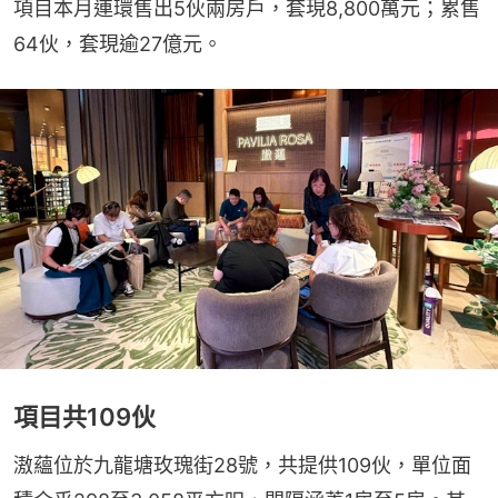
項目本月連環售出5伙兩房戶，套現8,800萬元；累售
64伙，套現逾27億元。
項目共109伙
滶蘊位於九龍塘玫瑰街28號，共提供109伙，單位面