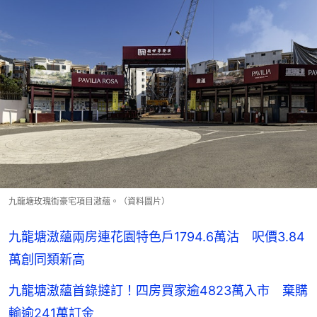
九龍塘玫瑰街豪宅項目滶蘊。（資料圖片）
九龍塘滶蘊兩房連花園特色戶1794.6萬沽 呎價3.84
萬創同類新高
九龍塘滶蘊首錄撻訂！四房買家逾4823萬入市 棄購
輸逾241萬訂金