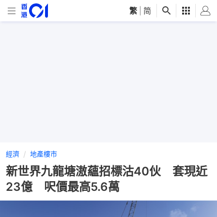
繁
|
简
經濟
地產樓市
新世界九龍塘滶蘊招標沽40伙 套現近
23億 呎價最高5.6萬