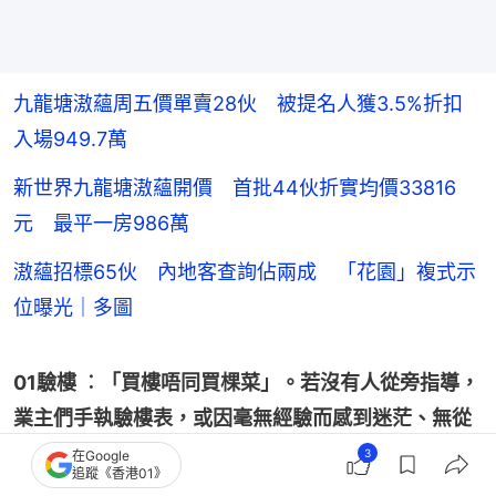
九龍塘滶蘊周五價單賣28伙 被提名人獲3.5%折扣
入場949.7萬
新世界九龍塘滶蘊開價 首批44伙折實均價33816
元 最平一房986萬
滶蘊招標65伙 內地客查詢佔兩成 「花園」複式示
位曝光｜多圖
01驗樓 ︰「買樓唔同買棵菜」。若沒有人從旁指導，
業主們手執驗樓表，或因毫無經驗而感到迷茫、無從
入手，甚至忽略單位的重要缺陷。若希望《香港01》
3
在Google
追蹤《香港01》
為你驗樓，可簡單寫下自己的「上車」故事，並將個