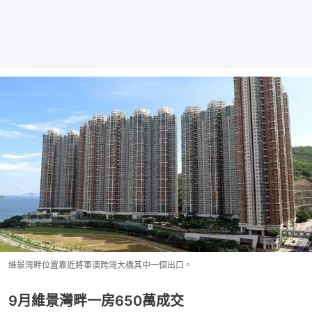
維景灣畔位置靠近將軍澳跨灣大橋其中一個出口。
9月維景灣畔一房650萬成交