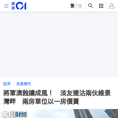
繁
|
简
經濟
地產樓市
將軍澳蝕讓成風！ 淡友連沽兩伙維景
灣畔 兩房單位以一房價賣