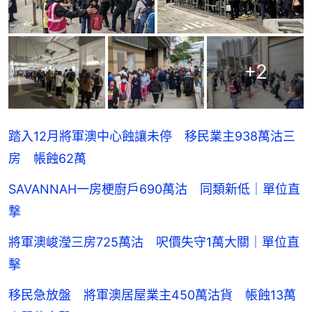
+
2
踏入12月將軍澳中心蝕讓未停 移民業主938萬沽三
房 帳蝕62萬
SAVANNAH一房梗廚戶690萬沽 同類新低｜單位直
撃
將軍澳峻瀅三房725萬沽 呎價失守1萬大關｜單位直
擊
移民急放盤 將軍澳居屋業主450萬沽貨 帳蝕13萬