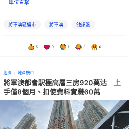
｜單位直撃
將軍澳區樓市
將軍澳
蝕讓盤
5
0
1
2
0
經濟
地產樓市
將軍澳都會駅極高層三房920萬沽 上
手僅8個月、扣使費料實賺60萬