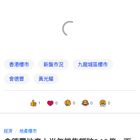
香港樓市
新盤市況
九龍城區樓市
會德豐
黃光耀
1
0
0
0
0
經濟
地產樓市