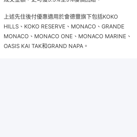
上述先住後付優惠適用於會德豐旗下包括KOKO 
HILLS、KOKO RESERVE、MONACO、GRANDE 
MONACO、MONACO ONE、MONACO MARINE、
OASIS KAI TAK和GRAND NAPA。