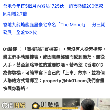
會地今年首5個月內累沽1725伙 銷售額破200億較
同期增2.7倍
會地九龍塘龍庭里豪宅命名「The Monet」 分三期
發展 全盤133伙
01驗樓 ︰「買樓唔同買棵菜」。若沒有人從旁指導，
業主們手執驗樓表，或因毫無經驗而感到迷茫、無從
入手，甚至忽略單位的重要缺陷。若希望《香港01》
為你驗樓，可簡單寫下自己的「上車」故事，並將個
人聯絡方式電郵至：property@hk01.com我們會盡
快與你聯絡。