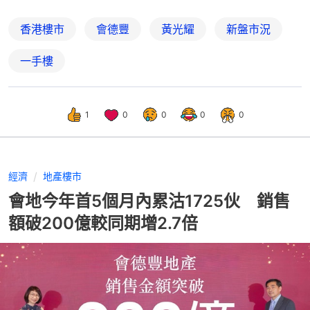
香港樓市
會德豐
黃光耀
新盤市況
一手樓
1
0
0
0
0
經濟
地產樓市
會地今年首5個月內累沽1725伙 銷售
額破200億較同期增2.7倍