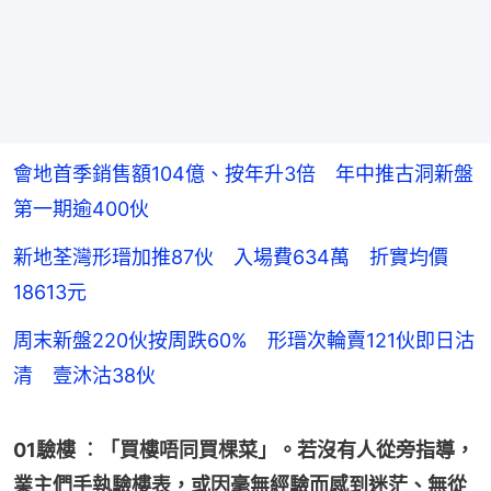
會地首季銷售額104億、按年升3倍 年中推古洞新盤
第一期逾400伙
新地荃灣形瑨加推87伙 入場費634萬 折實均價
18613元
周末新盤220伙按周跌60% 形瑨次輪賣121伙即日沽
清 壹沐沽38伙
01驗樓 ︰「買樓唔同買棵菜」。若沒有人從旁指導，
業主們手執驗樓表，或因毫無經驗而感到迷茫、無從