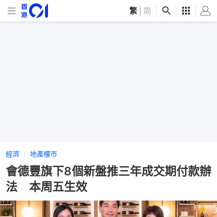
繁
|
简
經濟
地產樓市
會德豐旗下8個新盤推三年成交期付款辦
法 本周五生效