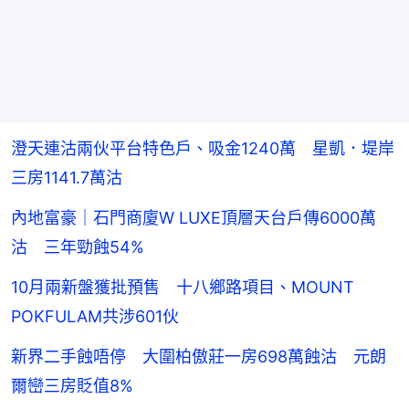
澄天連沽兩伙平台特色戶、吸金1240萬 星凱．堤岸
三房1141.7萬沽
內地富豪｜石門商廈W LUXE頂層天台戶傳6000萬
沽 三年勁蝕54%
10月兩新盤獲批預售 十八鄉路項目、MOUNT
POKFULAM共涉601伙
新界二手蝕唔停 大圍柏傲莊一房698萬蝕沽 元朗
爾巒三房貶值8%