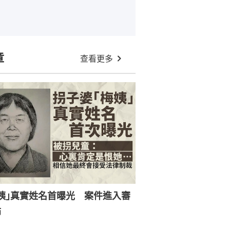
章
查看更多
姨｣真實姓名首曝光 案件進入審
節