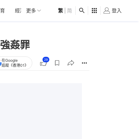
育
經濟
更多
01深圳
繁
觀點
|
简
健康
好食玩飛
登入
女
強姦罪
29
在Google
追蹤《香港01》