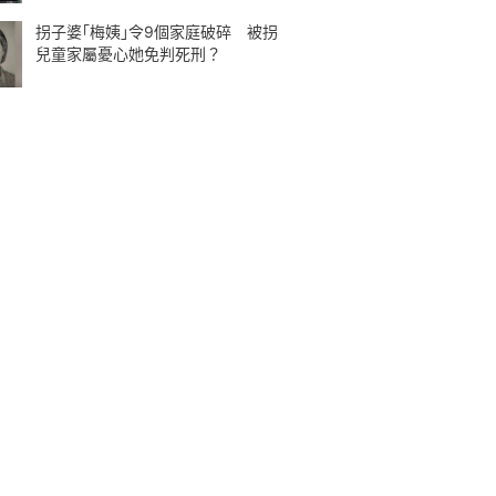
拐子婆｢梅姨｣令9個家庭破碎 被拐
兒童家屬憂心她免判死刑？