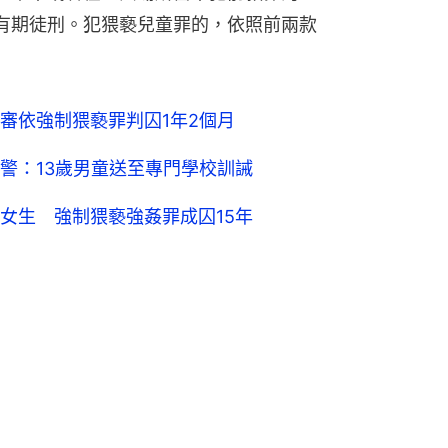
有期徒刑。犯猥褻兒童罪的，依照前兩款
審依強制猥褻罪判囚1年2個月
警：13歲男童送至專門學校訓誡
女生 強制猥褻強姦罪成囚15年