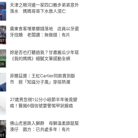
天津之眼河邊一家四口散步弟弟意外
落水 媽媽哥哥下水救人溺亡
廣東食客埋單擲錢落地 店員以牙還
牙找贖 老闆讚：無做錯｜有片
:57
妳是否也打聽過我？甘肅搬瓜少年寫
《我的媽媽》細膩文筆感動全網
:00
菲爾茲獎｜王虹Cartier同款賣到斷
市 掀「知識分子風」穿搭熱潮
27歲男忽視1公分小結節半年後竟變
癌！醫揭6個信號要警惕甲狀腺癌
佛山虎崽跌入獅群 母獅溫柔舔舐幫
湊仔 園方：已共處多年｜有片
:01