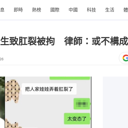
息
即時
熱榜
國際
中國
科技
生活
體
生致肛裂被拘 律師：或不構成
26