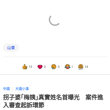
山東
13
0
0
1
14
中國
大國小事
拐子婆｢梅姨｣真實姓名首曝光 案件進
入審查起訴環節