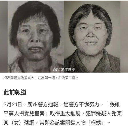
梅姨兩幅畫像差異大，左為第一幅，右為第二幅。
此前報道
3月21日，廣州警方通報，經警方不懈努力，「張維
平等人拐賣兒童案」取得重大進展，犯罪嫌疑人謝某
某（女）落網，其即為該案關鍵人物「梅姨」。