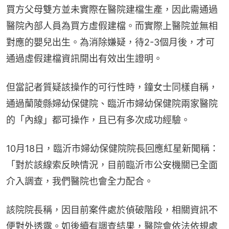
買方父母雙方並未實際在醫院建檔生產，因此需通過
醫院內部人員為買方虛假建檔。而實際上醫院並無相
對應的嬰兒出生。為消除嫌疑，待2-3個月後，才可
通過虛假建檔資訊開出有效出生證明。
但當記者質疑該操作的可行性時，鐘女士同樣自稱，
通過蘭陵縣婦幼保健院、臨沂市婦幼保健院兩家醫院
的「內線」都可操作，且已有多次成功經驗。
10月18日，臨沂市婦幼保健院院長回應紅星新聞稱：
「對於該線索反映情況，目前臨沂市公安機關已全面
介入調查，我們醫院也會全力配合。
該院院長稱，因目前案件處於偵破階段，相關資訊不
便對外透露。如後續有調查結果，醫院會依法依規處