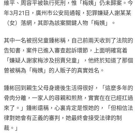
維平、周容平被執行死刑，惟「梅姨」仍未歸案。今
年3月21日，廣州市公安局通報，犯罪嫌疑人謝某某
（女）落網，其即為該案關鍵人物「梅姨」。
其中一名被拐兒童鍾彬稱，自己前兩天收到了法院的
告知書，案件已進入審查起訴環節，上面明確寫着
「嫌疑人謝家梅涉及拐賣兒童」，他終於知道了那個
曾被稱為「梅姨」的人販子的真實姓名。
鍾彬回到親生父母身邊後生活得很好，「這麼多年的
骨肉分離，一家人的尋親和煎熬，實實在在已經扛過
來了。」鍾彬還稱，心裏肯定是恨她的，「但相信法
律對她會有正義的審判，她最終會接受法律的制
裁。」