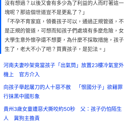
沒有想過？以後又會有多少為了利益的人而盯著這一
塊呢？那這個世道豈不是更亂了？」
「不孕不育家庭，領養孩子可以，通過正規管道，不
是正規的管道，可想而知孩子們處境有多麼危險，女
大學生意外懷孕還不想要，為什麼不採取措施，孩子
生了，老大不小了吧？買賣孩子，是犯法。」
河南夫妻吵架竟當孩子「出氣筒」放置23樓冷氣室外
機上 官方介入
向孩子舉起屠刀的人十惡不赦 「恨國分子」欲藉罪
行抹黑中國形象
貴州3歲女童遭惡犬撕咬約50秒 父：孩子仍怕陌生
人 冀狗主擔責