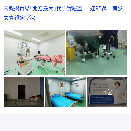
内媒揭青島｢北方最大｣代孕實驗室　1娃95萬　有少
女賣卵逾17次
+
2