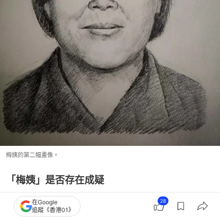
梅姨的第二幅畫像。
「梅姨」是否存在成疑
2020年，廣州警方相關負責人又在通報相關案情時介
28
在Google
追蹤《香港01》
紹，根據張維平的供述，警方核實了幾乎所有的細