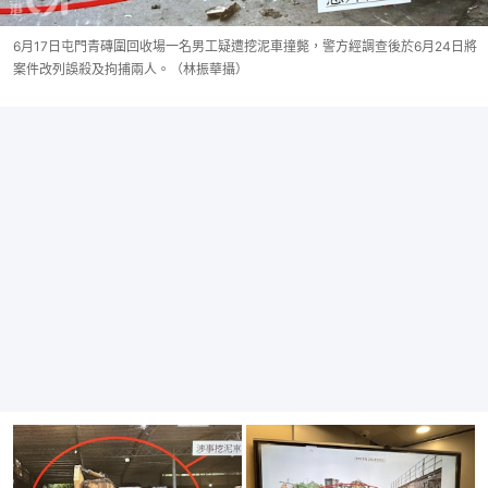
6月17日屯門青磚圍回收場一名男工疑遭挖泥車撞斃，警方經調查後於6月24日將
案件改列誤殺及拘捕兩人。（林振華攝）