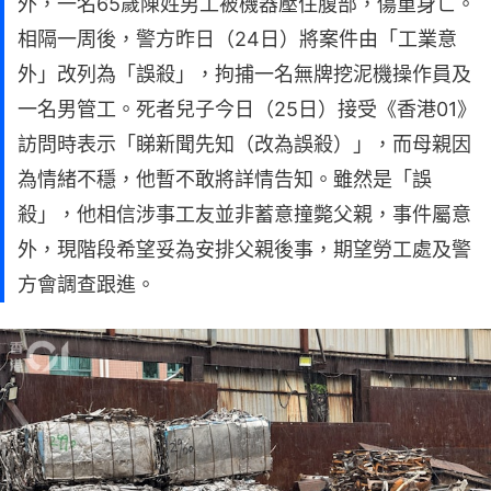
外，一名65歲陳姓男工被機器壓住腹部，傷重身亡。
相隔一周後，警方昨日（24日）將案件由「工業意
外」改列為「誤殺」，拘捕一名無牌挖泥機操作員及
一名男管工。死者兒子今日（25日）接受《香港01》
訪問時表示「睇新聞先知（改為誤殺）」，而母親因
為情緒不穩，他暫不敢將詳情告知。雖然是「誤
殺」，他相信涉事工友並非蓄意撞斃父親，事件屬意
外，現階段希望妥為安排父親後事，期望勞工處及警
方會調查跟進。