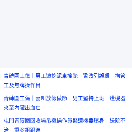
青磚圍工傷｜男工遭挖泥車撞斃 警改列誤殺 拘管
工及無牌操作員
青磚圍工傷｜妻叫放假做節 男工堅持上班 遭機器
夾至內臟出血亡
屯門青磚圍回收場吊機操作員疑遭機器壓身 送院不
治 重案組跟進