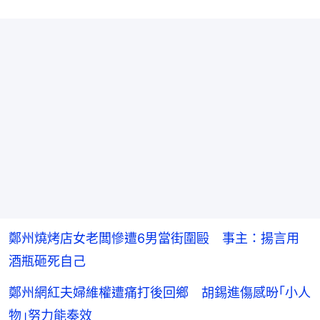
鄭州燒烤店女老闆慘遭6男當街圍毆 事主：揚言用
酒瓶砸死自己
鄭州網紅夫婦維權遭痛打後回鄉 胡錫進傷感昐｢小人
物｣努力能奏效