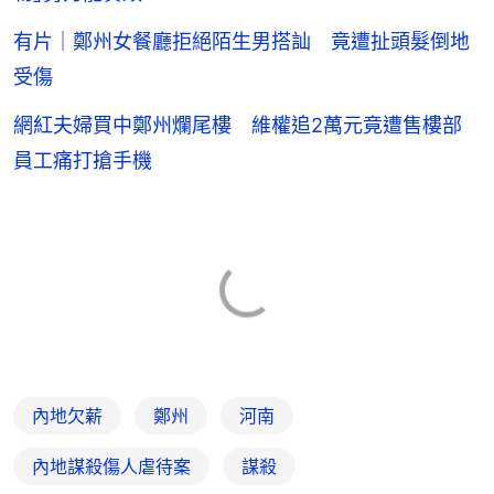
有片｜鄭州女餐廳拒絕陌生男搭訕 竟遭扯頭髮倒地
受傷
網紅夫婦買中鄭州爛尾樓 維權追2萬元竟遭售樓部
員工痛打搶手機
內地欠薪
鄭州
河南
內地謀殺傷人虐待案
謀殺