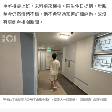
重堅持要上班，未料飛來橫禍。陳生今日提到，母親
至今仍然情緒不穩，他不希望她知道詳細經過，故沒
有讓她看相關新聞。
死者幼子希望警方及勞工處徹查事件，還家人一個真相。（資料圖片/蔡正邦攝）