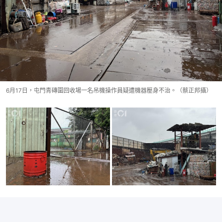
6月17日，屯門青磚圍回收場一名吊機操作員疑遭機器壓身不治。（蔡正邦攝）