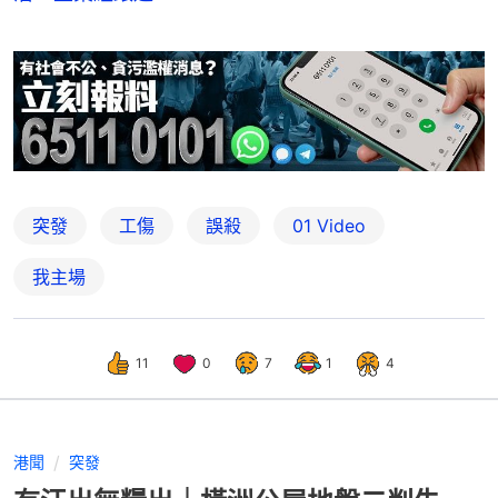
突發
工傷
誤殺
01 Video
我主場
11
0
7
1
4
港聞
突發