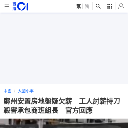
繁
|
简
中國
大國小事
鄭州安置房地盤疑欠薪 工人討薪持刀
殺害承包商班組長 官方回應