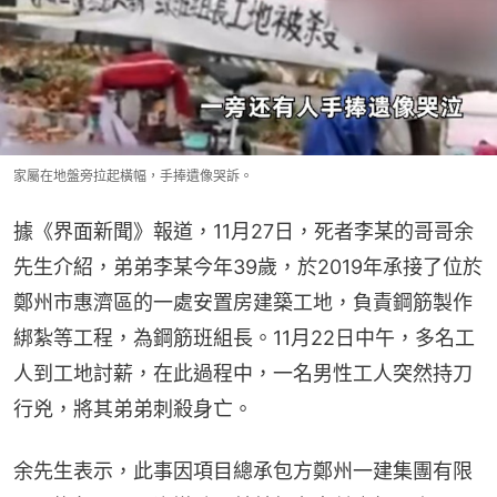
家屬在地盤旁拉起橫幅，手捧遺像哭訴。
據《界面新聞》報道，11月27日，死者李某的哥哥余
先生介紹，弟弟李某今年39歲，於2019年承接了位於
鄭州市惠濟區的一處安置房建築工地，負責鋼筋製作
綁紮等工程，為鋼筋班組長。11月22日中午，多名工
人到工地討薪，在此過程中，一名男性工人突然持刀
行兇，將其弟弟刺殺身亡。
余先生表示，此事因項目總承包方鄭州一建集團有限