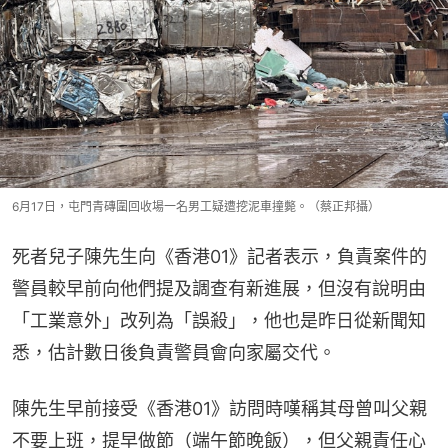
6月17日，屯門青磚圍回收場一名男工疑遭挖泥車撞斃。（蔡正邦攝）
死者兒子陳先生向《香港01》記者表示，負責案件的
警員較早前向他們提及調查有新進展，但沒有說明由 
「工業意外」改列為「誤殺」，他也是昨日從新聞知
悉，估計數日後負責警員會向家屬交代。
陳先生早前接受《香港01》訪問時嘆稱其母曾叫父親
不要上班，提早做節（端午節晚飯），但父親責任心