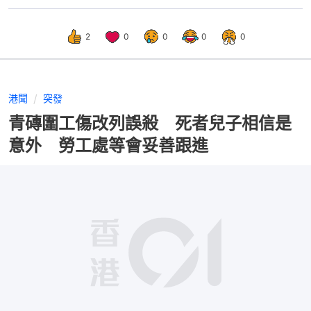
2
0
0
0
0
港聞
突發
青磚圍工傷改列誤殺 死者兒子相信是
意外 勞工處等會妥善跟進