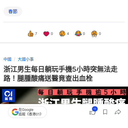
春節
7
0
4
0
0
中國
大國小事
浙江男生每日躺玩手機5小時突無法走
路！腿腫酸痛送醫竟查出血栓
11
在Google
追蹤《香港01》