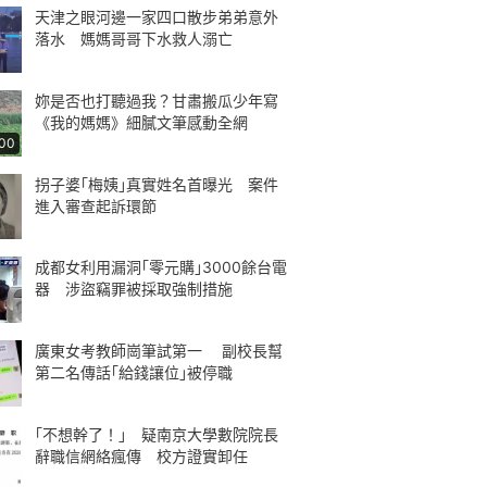
天津之眼河邊一家四口散步弟弟意外
落水 媽媽哥哥下水救人溺亡
妳是否也打聽過我？甘肅搬瓜少年寫
《我的媽媽》細膩文筆感動全網
:00
拐子婆｢梅姨｣真實姓名首曝光 案件
進入審查起訴環節
成都女利用漏洞｢零元購｣3000餘台電
器 涉盜竊罪被採取強制措施
廣東女考教師崗筆試第一 副校長幫
第二名傳話｢給錢讓位｣被停職
｢不想幹了！｣ 疑南京大學數院院長
辭職信網絡瘋傳 校方證實卸任