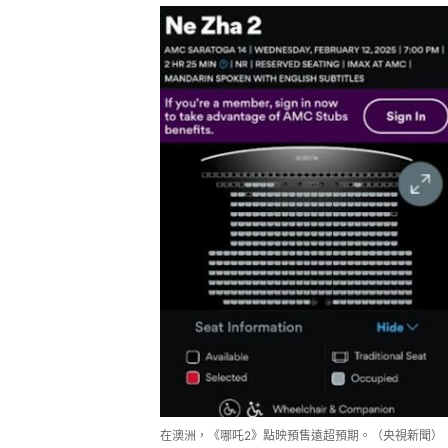
在澳洲，《哪吒2》點映預售遠超預期。（央視新聞）