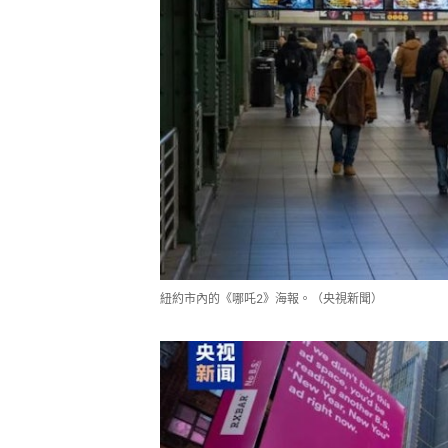
紐約市內的《哪吒2》海報。（央視新聞）