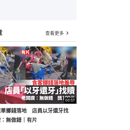
章
查看更多
00:57
埋單擲錢落地 店員以牙還牙找
讚：無做錯｜有片