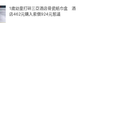
1歲幼童打碎三亞酒店骨瓷紙巾盒 酒
店462元購入索償924元惹議