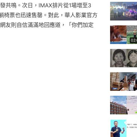
共鳴。次日，IMAX排片從1場增至3
X躺椅票也迅速售罄。對此，華人影業官方
網友則自信滿滿地回應道，「你們加定
02