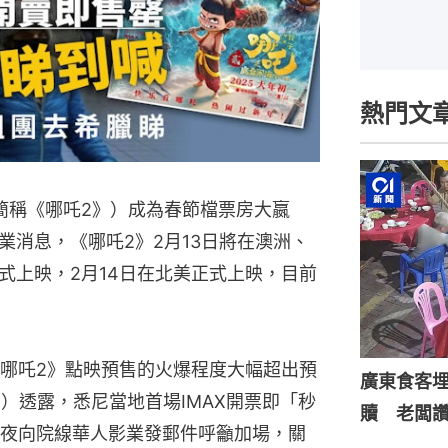
熱門文
簡稱《哪吒2》）成為春節檔票房大嬴
業消息，《哪吒2》2月13日將在澳洲、
式上映，2月14日在北美正式上映，目前
哪吒2》點映預售的火爆程度大幅超出預
廣東食客
）透露，悉尼當地首場IMAX開票即「秒
贖 老闆
夜向院線華人影業發郵件呼籲加場，關