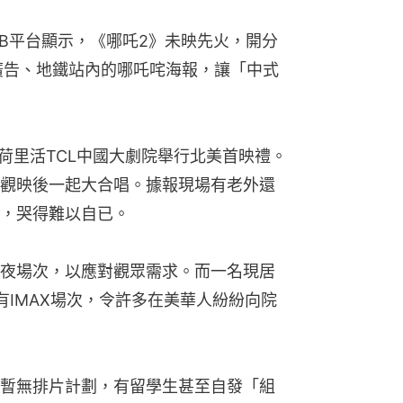
DB平台顯示，《哪吒2》未映先火，開分
幅廣告、地鐵站內的哪吒咤海報，讓「中式
荷里活TCL中國大劇院舉行北美首映禮。
觀映後一起大合唱。據報現場有老外還
，哭得難以自已。
夜場次，以應對觀眾需求。而一名現居
有IMAX場次，令許多在美華人紛紛向院
暫無排片計劃，有留學生甚至自發「組