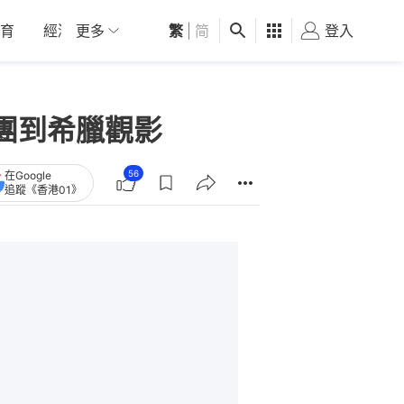
育
經濟
更多
01深圳
繁
觀點
|
简
健康
好食玩飛
登入
女
團到希臘觀影
56
在Google
追蹤《香港01》