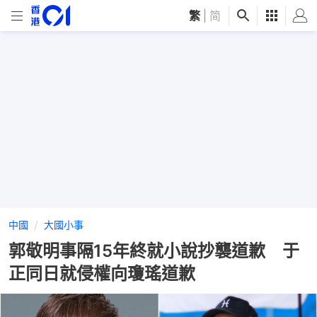
繁
|
简
中國
大國小事
郭敬明事隔15年終就小說抄襲道歉 于
正同日就侵權向瓊瑤道歉