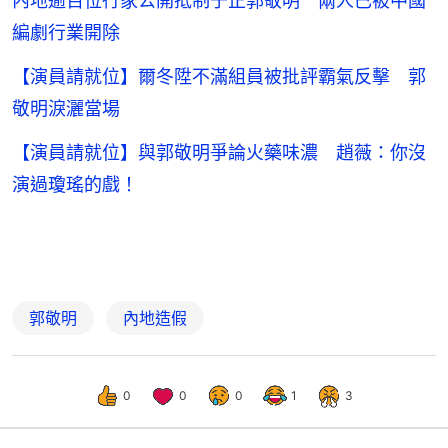
內地逾百位行家公開抵制于正郭敬明 兩人已被中國
編劇行業開除
【演員請就位】爾冬陞不滿組員被批評霸氣反擊 郭
敬明淚灑當場
【演員請就位】與郭敬明爭論火藥味濃 趙薇：你沒
演過瓊瑤的戲！
郭敬明
內地造假
0
0
0
1
3