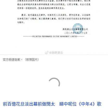
官方極速致歉。（微博圖片）
前百億花旦淡出幕前做闊太 睇中呢位《中年4》歌