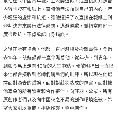
求他在《中國青年報》上公開道歉，或直接將判決書
內容刊登在報紙上。當時他無法面對自己的內心，年
少輕狂的虛榮和抗拒，讓他選擇了以直接在報紙上刊
登判決書來履行法律懲罰，逃避道歉，並指當時他一
度很反抗，不肯承認自身錯誤。
之後在所有場合，他都一直迴避談及抄襲事件，令過
去15年，該錯誤都一直伴隨着他，從年少，到青年，
到如今馬上走向40歲的人生中點。郭敬明指出一直以
來他都會接收到老師們網民們的批評，所以現在他選
擇面對過去的錯誤，面對對莊羽造成的傷害，面對被
他辜負的所有讀者和合作夥伴，向莊羽、公眾、所有
原創作者們以及向中國來之不易的創作環境道歉，希
望大家引以為戒，拒絕抄襲，尊重創作。