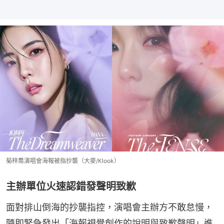
菊梓喬演唱會海報被指抄襲（大麥/Klook）
主辦單位火速認錯發聲明致歉
面對排山倒海的抄襲指控，演唱會主辦方不敢怠慢，
隨即緊急發出「海報視覺創作的說明與致歉聲明」進