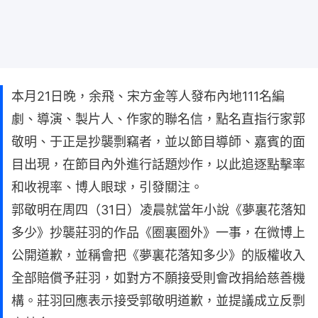
本月21日晚，余飛、宋方金等人發布內地111名編
劇、導演、製片人、作家的聯名信，點名直指行家郭
敬明、于正是抄襲剽竊者，並以節目導師、嘉賓的面
目出現，在節目內外進行話題炒作，以此追逐點擊率
和收視率、博人眼球，引發關注。
郭敬明在周四（31日）凌晨就當年小說《夢裏花落知
多少》抄襲莊羽的作品《圈裏圈外》一事，在微博上
公開道歉，並稱會把《夢裏花落知多少》的版權收入
全部賠償予莊羽，如對方不願接受則會改捐給慈善機
構。莊羽回應表示接受郭敬明道歉，並提議成立反剽