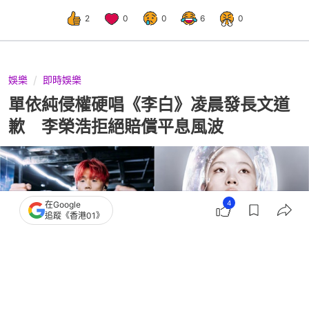
2
0
0
6
0
娛樂
即時娛樂
單依純侵權硬唱《李白》凌晨發長文道
歉 李榮浩拒絕賠償平息風波
4
在Google
追蹤《香港01》