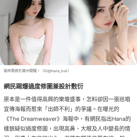
菊梓喬將於廣州開騷。（IG@hana_kuk）
網民踢爆過度修圖兼設計敷衍
原本是一件值得高興的樂壇盛事，怎料卻因一張巡唱
宣傳海報而惹來「出師不利」的爭議。在曝光的
《The Dreamweaver》海報中，有網民指出Hana的
樣貌疑似過度修圖，出現高鼻、大眼及人中變長的情