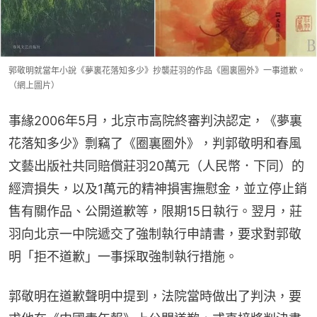
郭敬明就當年小說《夢裏花落知多少》抄襲莊羽的作品《圈裏圈外》一事道歉。
（網上圖片）
事緣2006年5月，北京市高院終審判決認定，《夢裏
花落知多少》剽竊了《圈裏圈外》，判郭敬明和春風
文藝出版社共同賠償莊羽20萬元（人民幣．下同）的
經濟損失，以及1萬元的精神損害撫慰金，並立停止銷
售有關作品、公開道歉等，限期15日執行。翌月，莊
羽向北京一中院遞交了強制執行申請書，要求對郭敬
明「拒不道歉」一事採取強制執行措施。
郭敬明在道歉聲明中提到，法院當時做出了判決，要