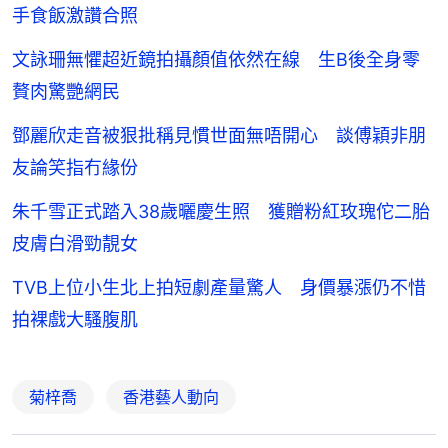
手食飯激讚合照
文詠珊無懼超近鏡拍攝顏值依然在線 生B後全身零
贅肉驚艷網民
鄧麗欣走音被狠批稱見慣世面無唔開心 談傅穎非朋
友論笑指冇緣份
朱千雪正式踏入38歲曬慶生照 獲贈粉紅玫瑰佗二胎
皮膚白滑勁靚女
TVB上位小生北上拍短劇產量驚人 身價暴漲仍不惜
拍裸戲大騷腹肌
菊梓喬
香港藝人動向