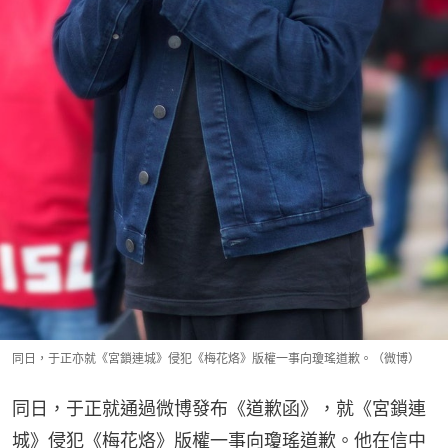
同日，于正亦就《宮鎖連城》侵犯《梅花烙》版權一事向瓊瑤道歉。（微博）
同日，于正就通過微博發布《道歉函》，就《宮鎖連
城》侵犯《梅花烙》版權一事向瓊瑤道歉。他在信中