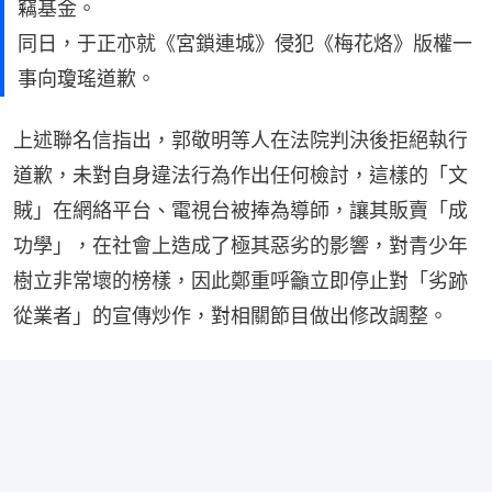
竊基金。
同日，于正亦就《宮鎖連城》侵犯《梅花烙》版權一
事向瓊瑤道歉。
上述聯名信指出，郭敬明等人在法院判決後拒絕執行
道歉，未對自身違法行為作出任何檢討，這樣的「文
賊」在網絡平台、電視台被捧為導師，讓其販賣「成
功學」，在社會上造成了極其惡劣的影響，對青少年
樹立非常壞的榜樣，因此鄭重呼籲立即停止對「劣跡
從業者」的宣傳炒作，對相關節目做出修改調整。