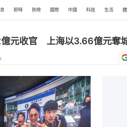
息
即時
熱榜
國際
中國
科技
生活
體
2億元收官 上海以3.66億元
5