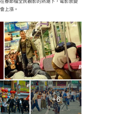
在春節檔全民觀影的熱潮下，電影票變
會上漲。
+
6