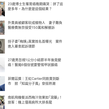
23歲博士生罹胃癌晚期痛哭：拼了這
麼多年，為什麼是這個結果？
外賣員被顧客砍成植物人 妻子難負
醫療費無奈接受150萬和解撤訴
拐子婆｢梅姨｣真實姓名首曝光 案件
進入審查起訴環節
27歲男忽視1公分小結節半年後竟變
癌！醫揭6個信號要警惕甲狀腺癌
菲爾茲獎｜王虹Cartier同款賣到斷
市 掀「知識分子風」穿搭熱潮
南航飛機餐派西梅汁效果如｢瀉藥｣！
旅客：機上僅兩廁所大排長龍