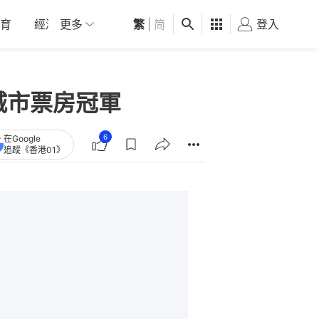
育
經濟
更多
01深圳
繁
觀點
|
简
健康
好食玩飛
登入
女
奪城市票房冠軍
6
在Google
追蹤《香港01》