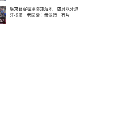
廣東食客埋單擲錢落地 店員以牙還
牙找贖 老闆讚：無做錯｜有片
:57