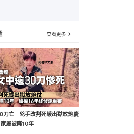
章
查看更多
30刀亡 兇手改判死緩出獄放炮慶
家屬被瞞10年