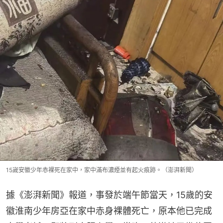
15嵗安徽少年赤裸死在家中，家中滿布濃煙並有起火痕跡。（澎湃新聞）
據《澎湃新聞》報道，事發於端午節當天，15歲的安
徽淮南少年房亞在家中赤身裸體死亡，原本他已完成