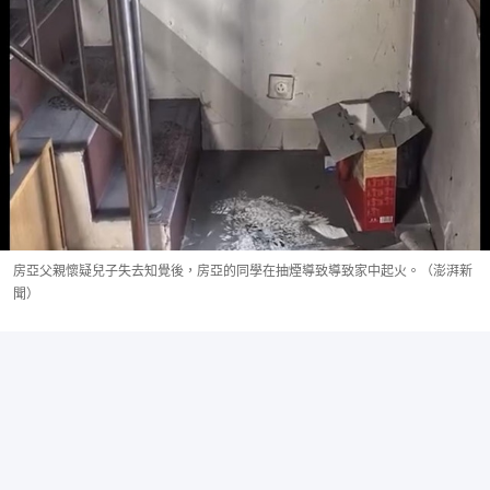
房亞父親懷疑兒子失去知覺後，房亞的同學在抽煙導致導致家中起火。（澎湃新
聞）