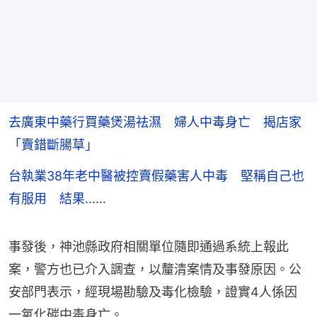
去廣東中藥行買藥煲湯祛濕 婦人中毒身亡 揭店家
「賣錯斷腸草」
台執業38年老中醫被控賣假藥害人中毒 堅稱自己也
有服用 結果……
事發後，神池縣政府相關單位隨即通過系統上報此
案，警方也已介入調查，以釐清案情及事發原因。公
安部門表示，經現場勘驗及毒化檢驗，證實4人係因
一氧化碳中毒身亡。