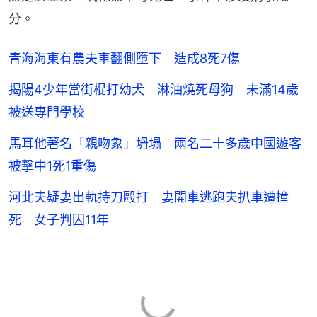
分。
青海海東有農夫車翻側墮下 造成8死7傷
揭陽4少年當街棍打幼犬 淋油燒死母狗 未滿14歲
被送專門學校
馬耳他著名「親吻象」坍塌 兩名二十多歲中國遊客
被擊中1死1重傷
河北夫疑妻出軌持刀毆打 妻開車逃跑夫扒車遭撞
死 女子判囚11年