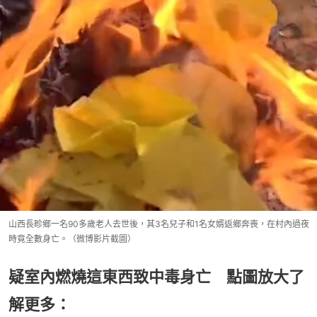
山西長畛鄉一名90多歲老人去世後，其3名兒子和1名女婿返鄉奔喪，在村內過夜
時竟全數身亡。（微博影片截圖）
疑室內燃燒這東西致中毒身亡 點圖放大了
解更多：