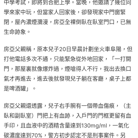
中學考試，即將到合肥上學。當晚，他邀請了幾位同
學來家中玩，但當家人回家後，卻發現家中門窗緊
閉，屋內濃煙瀰漫，房亞全裸倒臥在臥室門口，已無
生命跡象。
房亞父親稱，原本兒子20日早晨計劃坐火車阜陽，但
打他電話多次不通，只能緊急從外地回家，「一打開
門，那屋裏就像爆炸過，煙嗆得人不行，我出去換口
氣才再進去，進去後就發現兒子躺在客廳，桌子上都
是啤酒罐」。
房亞父親還透露，兒子右手腕有一個帶血傷痕，（主
臥和副臥室）門把上有血跡，入戶門的門框更留有血
手印，且血液中的酒精含量達到130mg/ml，一氧化
碳濃度達到70%，警方初步認定不是刑事案件。另