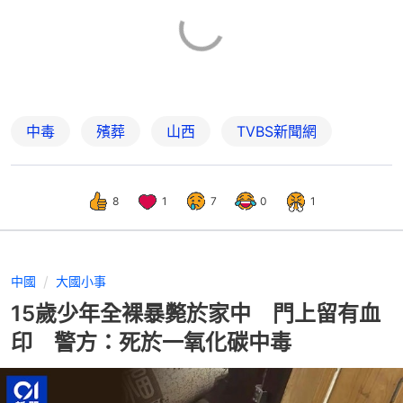
中毒
殯葬
山西
TVBS新聞網
8
1
7
0
1
中國
大國小事
15歲少年全裸暴斃於家中 門上留有血
印 警方：死於一氧化碳中毒