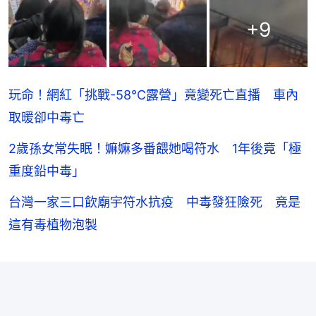
+
9
玩命！網紅「挑戰-58°C露營」竟變死亡直播 車內
取暖卻中毒亡
2歲孫女常失眠！嫲嫲多番餵她喝符水 1年後竟「極
重度鉛中毒」
台灣一家三口飲廟宇符水抗疫 中毒發狂險死 竟是
這有毒植物泡製