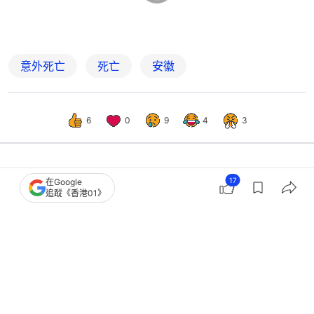
意外死亡
死亡
安徽
6
0
9
4
3
17
在Google
中國
大國小事
追蹤《香港01》
山東41歲打鐵花網紅｢村夫｣疑一氧化碳
中毒亡 單親爸爸獨自養兩女