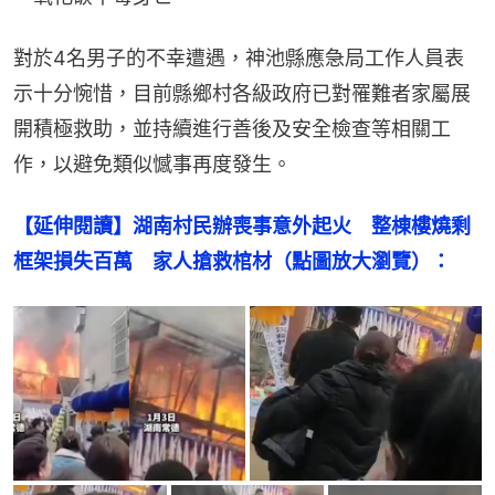
對於4名男子的不幸遭遇，神池縣應急局工作人員表
示十分惋惜，目前縣鄉村各級政府已對罹難者家屬展
開積極救助，並持續進行善後及安全檢查等相關工
作，以避免類似憾事再度發生。
【延伸閱讀】湖南村民辦喪事意外起火　整棟樓燒剩
框架損失百萬　家人搶救棺材（點圖放大瀏覽）：