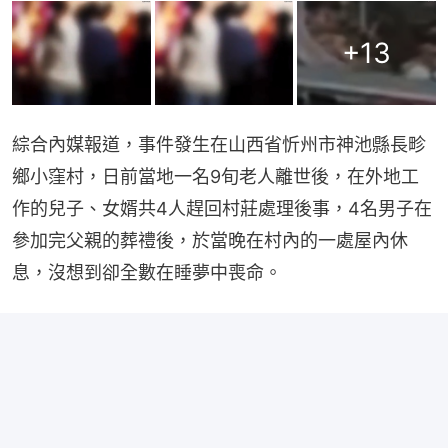
+
13
綜合內媒報道，事件發生在山西省忻州市神池縣長畛
鄉小窪村，日前當地一名9旬老人離世後，在外地工
作的兒子、女婿共4人趕回村莊處理後事，4名男子在
參加完父親的葬禮後，於當晚在村內的一處屋內休
息，沒想到卻全數在睡夢中喪命。