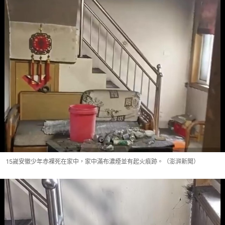
15嵗安徽少年赤裸死在家中，家中滿布濃煙並有起火痕跡。（澎湃新聞）