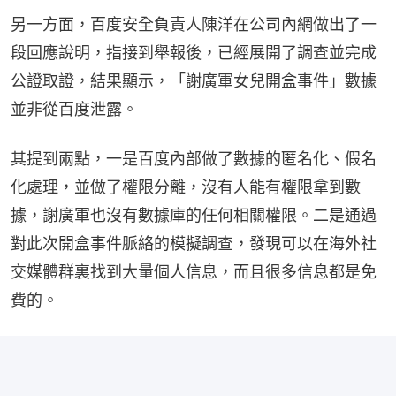
另一方面，百度安全負責人陳洋在公司內網做出了一
段回應說明，指接到舉報後，已經展開了調查並完成
公證取證，結果顯示，「謝廣軍女兒開盒事件」數據
並非從百度泄露。
其提到兩點，一是百度內部做了數據的匿名化、假名
化處理，並做了權限分離，沒有人能有權限拿到數
據，謝廣軍也沒有數據庫的任何相關權限。二是通過
對此次開盒事件脈絡的模擬調查，發現可以在海外社
交媒體群裏找到大量個人信息，而且很多信息都是免
費的。