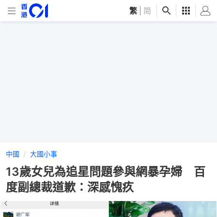
繁
|
简
中國
大國小事
13歲女兒為追星問題參與網暴孕婦 百
度副總裁道歉：深感愧疚