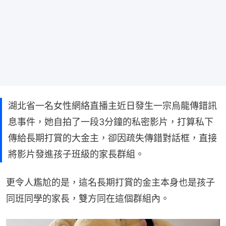
湖北省一名女性網絡直播主近日發生一宗烏龍傳錯訊
息事件，她自拍了一段3分鐘的私密影片，打算私下
傳給長期打賞的大金主，卻因疏失傳錯對話框，直接
將影片發進孩子班級的家長群組。
更令人尷尬的是，這名長期打賞的金主本身也是孩子
同班同學的家長，雙方同在這個群組內。