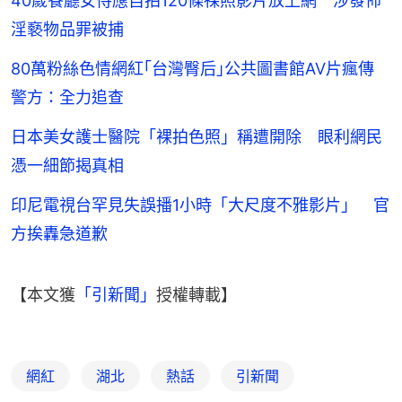
40歲餐廳女侍應自拍120條祼照影片放上網 涉發佈
淫褻物品罪被捕
80萬粉絲色情網紅｢台灣臀后｣公共圖書館AV片瘋傳
警方：全力追查
日本美女護士醫院「裸拍色照」稱遭開除 眼利網民
憑一細節揭真相
印尼電視台罕見失誤播1小時「大尺度不雅影片」 官
方挨轟急道歉
【本文獲
「引新聞」
授權轉載】
網紅
湖北
熱話
引新聞