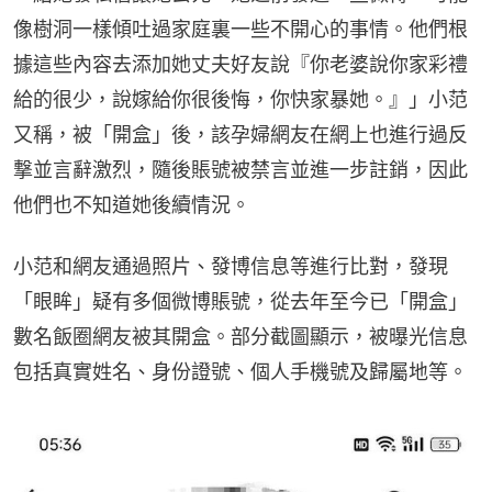
像樹洞一樣傾吐過家庭裏一些不開心的事情。他們根
據這些內容去添加她丈夫好友說『你老婆說你家彩禮
給的很少，說嫁給你很後悔，你快家暴她。』」小范
又稱，被「開盒」後，該孕婦網友在網上也進行過反
撃並言辭激烈，隨後賬號被禁言並進一步註銷，因此
他們也不知道她後續情況。
小范和網友通過照片、發博信息等進行比對，發現
「眼眸」疑有多個微博賬號，從去年至今已「開盒」
數名飯圈網友被其開盒。部分截圖顯示，被曝光信息
包括真實姓名、身份證號、個人手機號及歸屬地等。