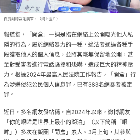
百度副總裁謝廣軍。（網上圖片）
報道指，「開盒」一詞是指在網絡上公開曝光他人私
隱的行為，屬於網絡暴力的一種，違法者通過各種手
段獲取他人的個人信息，並將其毫無保留地公開，甚
至對受害者進行電話騷擾和恐嚇，造成巨大的精神壓
力。根據2024年最高人民法院工作報告，「開盒」行
為涉嫌侵犯公民個人信息罪，已有383名網暴者被定
罪。
近日，多名網友發帖稱，自2024年以來，微博網友
「你的眼眸是世界上最小的湖泊」（以下簡稱「眼
眸」）多次在飯圈「開盒」素人。3月上旬，其參與