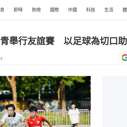
息
即時
熱榜
國際
中國
科技
生活
體
青舉行友誼賽 以足球為切口助
35