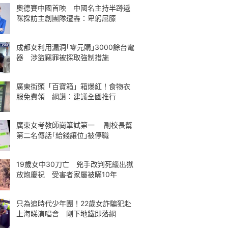
奧德賽中國首映 中國名主持半蹲遞
咪採訪主創團隊遭轟：卑躬屈膝
成都女利用漏洞｢零元購｣3000餘台電
器 涉盜竊罪被採取強制措施
廣東街頭「百寶箱」箱爆紅！食物衣
服免費領 網讚：建議全國推行
廣東女考教師崗筆試第一 副校長幫
第二名傳話｢給錢讓位｣被停職
19歲女中30刀亡 兇手改判死緩出獄
放炮慶祝 受害者家屬被瞞10年
只為追時代少年團！22歲女詐騙犯赴
上海睇演唱會 剛下地鐵即落網