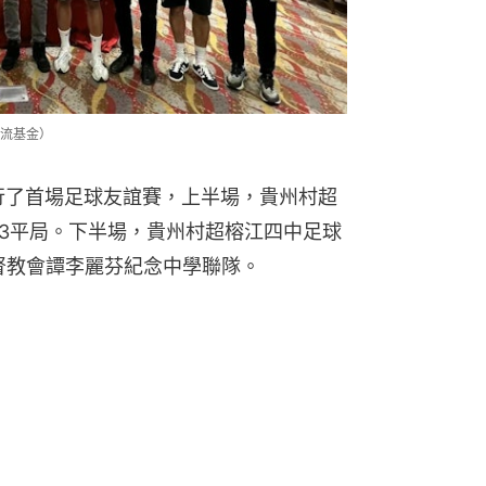
流基金）
行了首場足球友誼賽，上半場，貴州村超
:3平局。下半場，貴州村超榕江四中足球
基督教會譚李麗芬紀念中學聯隊。