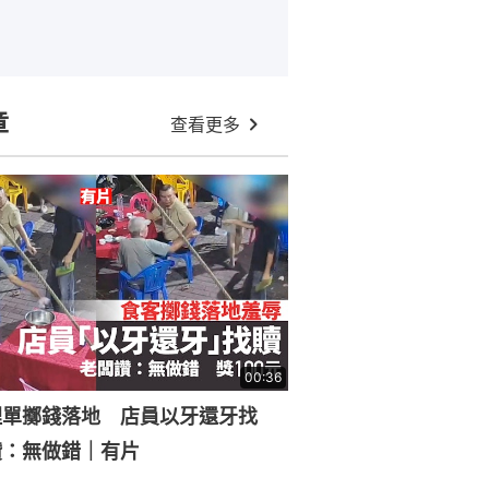
章
查看更多
00:36
埋單擲錢落地 店員以牙還牙找
讚：無做錯｜有片