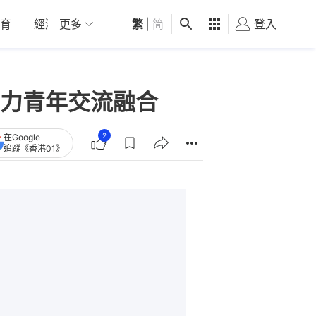
育
經濟
更多
01深圳
繁
觀點
|
简
健康
好食玩飛
登入
女
力青年交流融合
2
在Google
追蹤《香港01》