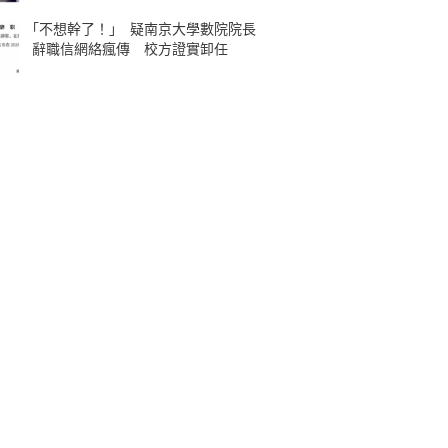
｢不想幹了！｣ 疑南京大學數院院長
辭職信網絡瘋傳 校方證實卸任