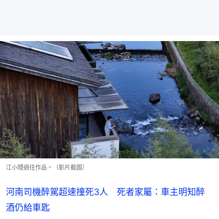
江小隱過往作品。（影片截圖）
河南司機醉駕超速撞死3人 死者家屬：車主明知醉
酒仍給車匙