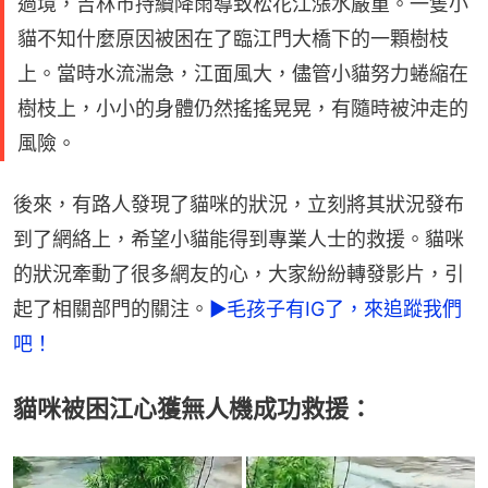
過境，吉林市持續降雨導致松花江漲水嚴重。一隻小
貓不知什麼原因被困在了臨江門大橋下的一顆樹枝
上。當時水流湍急，江面風大，儘管小貓努力蜷縮在
樹枝上，小小的身體仍然搖搖晃晃，有隨時被沖走的
風險。
後來，有路人發現了貓咪的狀況，立刻將其狀況發布
到了網絡上，希望小貓能得到專業人士的救援。貓咪
的狀況牽動了很多網友的心，大家紛紛轉發影片，引
起了相關部門的關注。
►毛孩子有IG了，來追蹤我們
吧！
貓咪被困江心獲無人機成功救援：