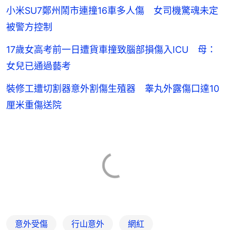
小米SU7鄭州鬧市連撞16車多人傷 女司機驚魂未定
被警方控制
17歲女高考前一日遭貨車撞致腦部損傷入ICU 母：
女兒已通過藝考
裝修工遭切割器意外割傷生殖器 睾丸外露傷口達10
厘米重傷送院
意外受傷
行山意外
網紅