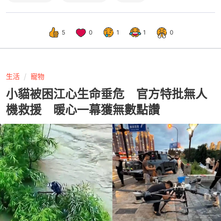
5
0
1
1
0
生活
寵物
小貓被困江心生命垂危 官方特批無人
機救援 暖心一幕獲無數點讚