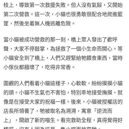
枝上，導致第一次救援失敗。但人沒有氣餒，又開始
第二次營救。這一次，小貓也很勇敢很配合地爬進籃
筐，然後坐着無人機逃離危險。
當小貓被成功營救的那一刻，橋上眾人發出了歡呼
聲，大家不停鼓掌，為拯救了一個小生命而開心。等
小貓安全到了橋上，人們又趕緊給牠餵食東西，當時
小傢伙都餓壞了，吃得非常香。
圍觀的人們看着小貓這樣子，心軟軟，紛紛摸摸小貓
的頭。小貓不生氣也不害怕，特別乖地接受撫摸，就
像是在接受大家的祝福一樣。後來，小貓被授權店的
店長所領養了，牠被取名為溯溯，寓意「逆流而
上」，開啟了新的喵生。看完救助全程，真得覺得好