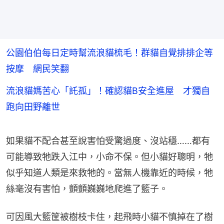
公園伯伯每日定時幫流浪貓梳毛！群貓自覺排排企等
按摩 網民笑翻
流浪貓媽苦心「託孤」！確認貓B安全進屋 才獨自
跑向田野離世
如果貓不配合甚至說害怕受驚過度、沒站穩……都有
可能導致牠跌入江中，小命不保。但小貓好聰明，牠
似乎知道人類是來救牠的。當無人機靠近的時候，牠
絲毫沒有害怕，顫顫巍巍地爬進了籃子。
可因風大籃筐被樹枝卡住，起飛時小貓不慎掉在了樹