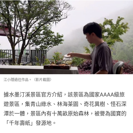
江小隱過往作品。（影片截圖）
據水墨汀溪景區官方介紹，該景區為國家AAAA級旅
遊景區，集青山綠水、林海茶園、奇花異樹、怪石深
潭於一體，景區內有十萬畝原始森林，被譽為國寶的
「千年壽紙」發源地。