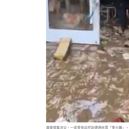
廣東懷集洪災，一家零食店控訴遭遇民眾「零元購」。