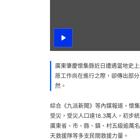
播
放
影
片
廣東肇慶懷集縣近日遭遇當地史上
原工作尚在進行之際，卻傳出部分
然。
綜合《九派新聞》等內媒報道，懷集
受災，受災人口達18.3萬人，初步統
廣東省、市、縣、鎮、村五級逾萬名
天救援隊等多支民間救援力量。