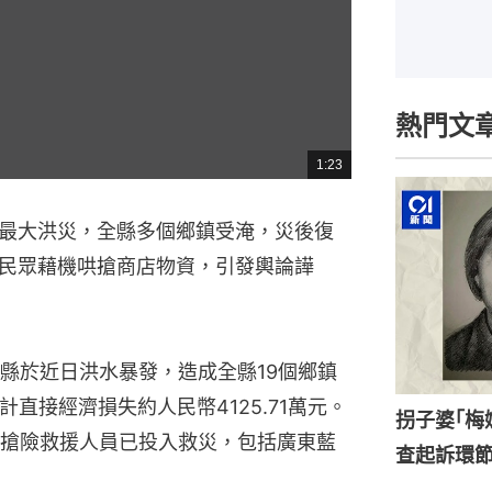
熱門文
1:23
總
共
時
間
最大洪災，全縣多個鄉鎮受淹，災後復
民眾藉機哄搶商店物資，引發輿論譁
縣於近日洪水暴發，造成全縣19個鄉鎮
計直接經濟損失約人民幣4125.71萬元。
拐子婆｢梅
搶險救援人員已投入救災，包括廣東藍
查起訴環