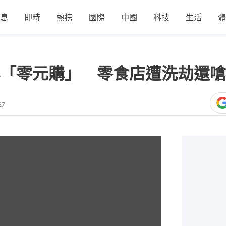
息
即時
熱榜
國際
中國
科技
生活
體
「零元購」 零食店遭洗劫還嗆
27