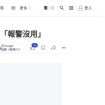
育
經濟
更多
01深圳
繁
觀點
|
简
健康
好食玩飛
登入
女
「報警沒用」
192
在Google
追蹤《香港01》