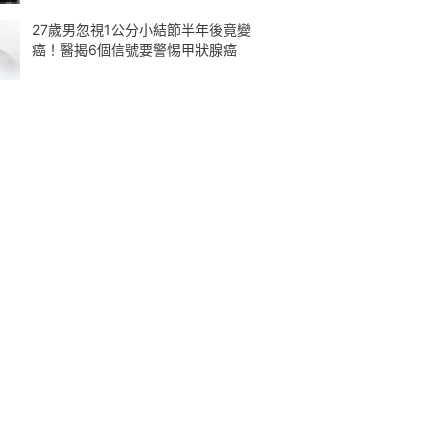
27歲男忽視1公分小結節半年後竟變
癌！醫揭6個信號要警惕甲狀腺癌