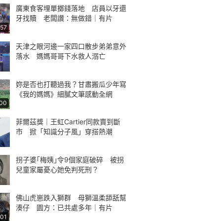
廣東食客埋單擲錢落地 店員以牙還
牙找贖 老闆讚：無做錯｜有片
:57
天津之眼河邊一家四口散步弟弟意外
落水 媽媽哥哥下水救人溺亡
妳是否也打聽過我？甘肅搬瓜少年寫
《我的媽媽》細膩文筆感動全網
:00
菲爾茲獎｜王虹Cartier同款賣到斷
市 掀「知識分子風」穿搭熱潮
拐子婆｢梅姨｣令9個家庭破碎 被拐
兒童家屬憂心她免判死刑？
佛山虎崽跌入獅群 母獅溫柔舔舐幫
湊仔 園方：已共處多年｜有片
:01