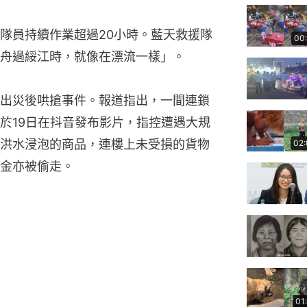
隊員持續作業超過20小時。藍天救援隊
00
舟過綏江時，就像在漂流一樣」。
出災後哄搶事件。報道指出，一間連鎖
於19日在抖音發布影片，指控遭遇大規
洪水浸泡的商品，連樓上未受損的貨物
02
金亦被偷走。
01