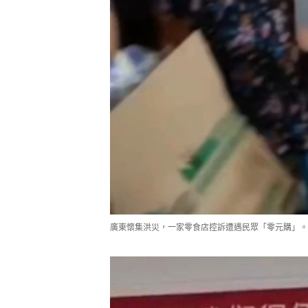
廣東懷集洪災，一家零食店控訴遭遇民眾「零元購」。