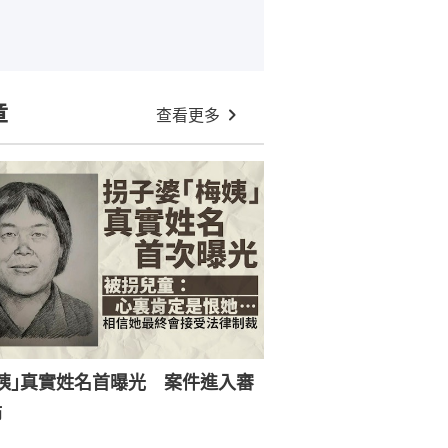
章
查看更多
姨｣真實姓名首曝光 案件進入審
節