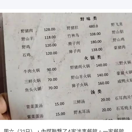
周六（21日），內媒聯繫了4家涉事餐館。一家餐館