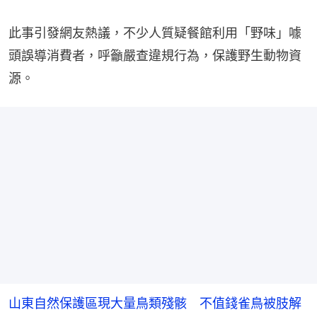
此事引發網友熱議，不少人質疑餐館利用「野味」噱
頭誤導消費者，呼籲嚴查違規行為，保護野生動物資
源。
山東自然保護區現大量鳥類殘骸 不值錢雀鳥被肢解