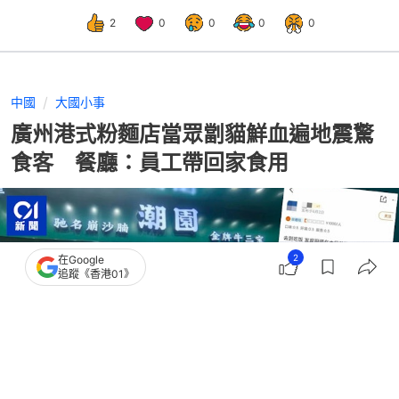
2
0
0
0
0
中國
大國小事
廣州港式粉麵店當眾劏貓鮮血遍地震驚
食客 餐廳：員工帶回家食用
2
在Google
追蹤《香港01》