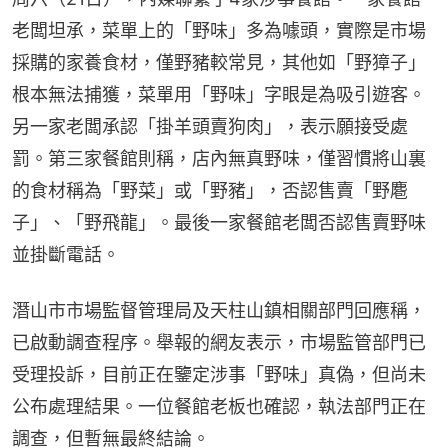
老闆坦承，菜單上的「野味」多為噱頭，實際是市場
採購的家養食材，僅野豬較常見，其他如「野獐子」
根本無法捕獲，菜單用「野味」字眼是為吸引遊客。
另一家老闆承認「掛羊頭賣狗肉」，表示願接受處
罰。第三家餐館則稱，店內無真野味，僅習慣將山裏
的食材稱為「野菜」或「野豬」，否認售賣「野麅
子」、「野飛龍」。最後一家餐館老闆否認售賣野味
並掛斷電話。
潛山市市場監督管理局及天柱山鎮相關部門回應稱，
已啟動調查程序。舉報的網友表示，市場監管部門已
受理投訴，目前正在鑒定涉事「野味」真偽，但尚未
公布處理結果。一位餐館老板也確認，執法部門正在
調查，但暫無最終結論。