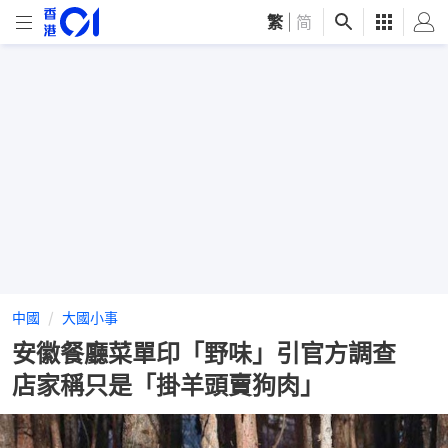
繁
|
简
中國
大國小事
安徽餐廳菜單印「野味」引官方調查
店家稱只是「掛羊頭賣狗肉」