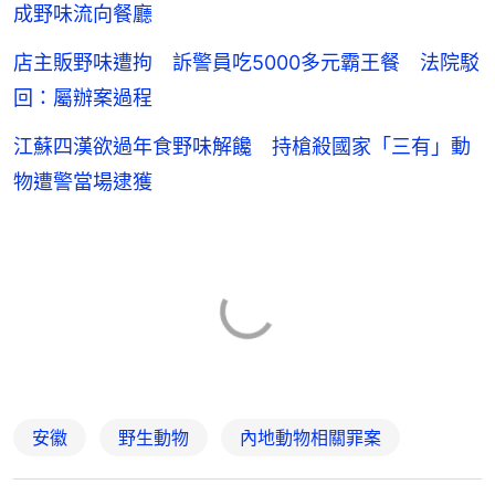
成野味流向餐廳
店主販野味遭拘 訴警員吃5000多元霸王餐 法院駁
回：屬辦案過程
江蘇四漢欲過年食野味解饞 持槍殺國家「三有」動
物遭警當場逮獲
安徽
野生動物
內地動物相關罪案