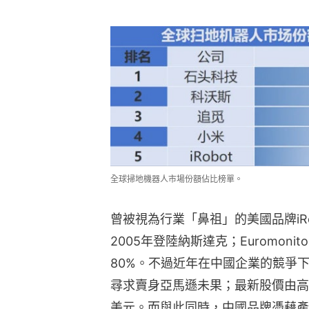
全球掃地機器人市場份額佔比榜單。
曾被視為行業「鼻祖」的美國品牌iRo
2005年登陸納斯達克；Euromoni
80%。不過近年在中國企業的競爭下
尋求賣身亞馬遜未果；最新股價由高位
美元。而與此同時，中國品牌憑藉產