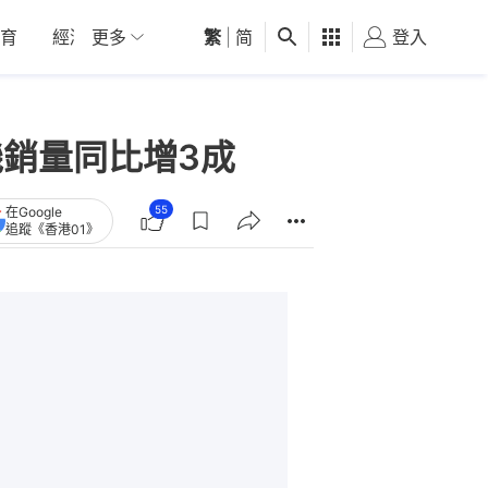
育
經濟
更多
01深圳
繁
觀點
|
简
健康
好食玩飛
登入
女
機銷量同比增3成
55
在Google
追蹤《香港01》