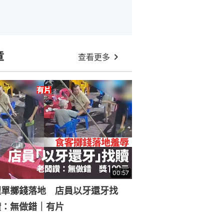
章
查看更多
00:57
埋單擲錢落地 店員以牙還牙找
讚：無做錯｜有片