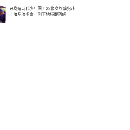
只為追時代少年團！22歲女詐騙犯赴
上海睇演唱會 剛下地鐵即落網