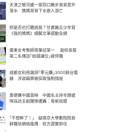
天津之眼河邊一家四口散步弟弟意外
落水 媽媽哥哥下水救人溺亡
妳是否也打聽過我？甘肅搬瓜少年寫
《我的媽媽》細膩文筆感動全網
:00
廣東女考教師崗筆試第一 副校長幫
第二名傳話｢給錢讓位｣被停職
成都女利用漏洞｢零元購｣3000餘台電
器 涉盜竊罪被採取強制措施
奧德賽中國首映 中國名主持半蹲遞
咪採訪主創團隊遭轟：卑躬屈膝
｢不想幹了！｣ 疑南京大學數院院長
辭職信網絡瘋傳 校方證實卸任