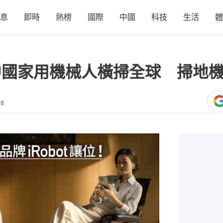
息
即時
熱榜
國際
中國
科技
生活
體
位 中國家用機械人橫掃全球 掃地
48