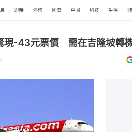
息
即時
熱榜
國際
中國
科技
生活
體
悉尼驚現-43元票價 需在吉隆坡
0