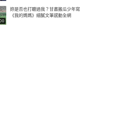
妳是否也打聽過我？甘肅搬瓜少年寫
《我的媽媽》細膩文筆感動全網
:00