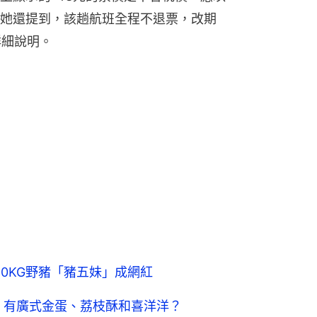
她還提到，該趟航班全程不退票，改期
詳細說明。
0KG野豬「豬五妹」成網紅
包 有廣式金蛋、荔枝酥和喜洋洋？