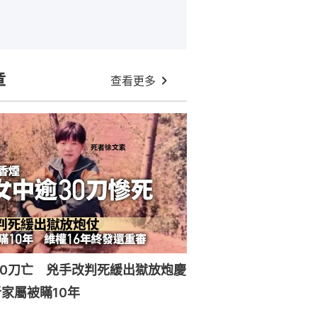
章
查看更多
30刀亡 兇手改判死緩出獄放炮慶
家屬被瞞10年