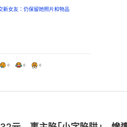
交新女友：仍保留她照片和物品
0
0
0
432元 事主陷｢小字陷阱｣ 