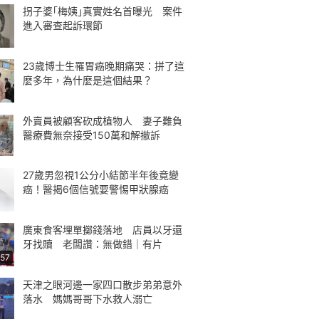
拐子婆｢梅姨｣真實姓名首曝光 案件
進入審查起訴環節
23歲博士生罹胃癌晚期痛哭：拼了這
麼多年，為什麼是這個結果？
外賣員被顧客砍成植物人 妻子難負
醫療費無奈接受150萬和解撤訴
27歲男忽視1公分小結節半年後竟變
癌！醫揭6個信號要警惕甲狀腺癌
廣東食客埋單擲錢落地 店員以牙還
牙找贖 老闆讚：無做錯｜有片
:57
天津之眼河邊一家四口散步弟弟意外
落水 媽媽哥哥下水救人溺亡