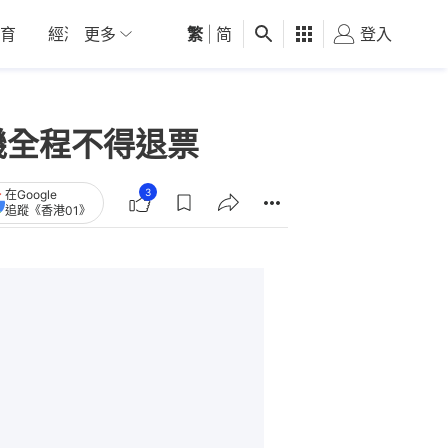
育
經濟
更多
01深圳
繁
觀點
|
简
健康
好食玩飛
登入
女
轉機全程不得退票
3
在Google
追蹤《香港01》