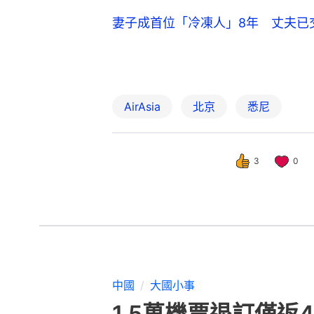
妻子成首位「冷凍人」8年 丈夫已
AirAsia
北京
悉尼
3
0
中國
大國小事
1.5萬機票退訂僅返