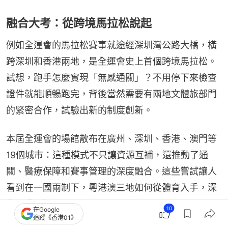
融合大考：從跨境馬拉松說起
例如全運會的馬拉松賽事就途經深圳灣公路大橋，橫
跨深圳和香港兩地，是全運會史上首個跨境馬拉松。
試想，跑手怎麼實現「無感通關」？不用停下來檢查
證件就能順暢跑完，背後當然需要有兩地文體旅部門
的緊密合作，試驗出新的制度創新。
本屆全運會的場館散布在廣州、深圳、香港、澳門等
19個城市：這種模式不只讓資源互補，還推動了通
關、醫療保障和賽事管理的深度融合。這些嘗試讓人
看到在一國兩制下，粵港澳三地如何從體育入手，深
化互聯互通。
10
在Google
追蹤《香港01》