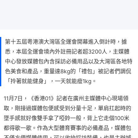
第十五屆粵港澳大灣區全運會開幕進入倒計時，據
悉，本屆全運會境內外註冊記者超3200人，主媒體
中心發放媒體包內含採訪必備用品以及大灣區各地特
色美食和產品，重量達8kg的「禮包」被記者們調侃
「拎著就能健身」，一天就能瘦1kg。
11月7日，《香港01》記者在廣州主媒體中心現場領
取，剛接過媒體包便感受到分量十足，單肩扛起時的
墜手感就好像雙手拿了啞鈴一般，背上它走個100米
都得歇一歇。作為大型體育賽事的必備產品，媒體包
不僅方便媒體使用，可以收納採訪裝備，也是主辦城