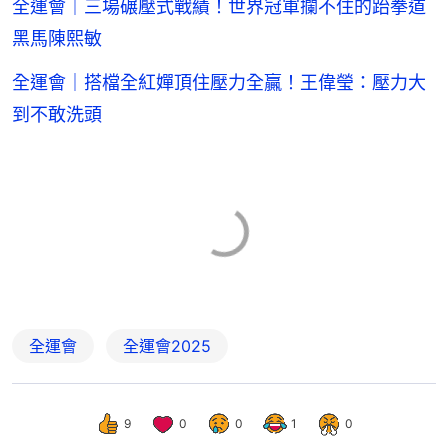
全運會｜三場碾壓式戰績！世界冠軍攔不住的跆拳道
黑馬陳熙敏
全運會｜搭檔全紅嬋頂住壓力全贏！王偉瑩：壓力大
到不敢洗頭
全運會
全運會2025
9
0
0
1
0