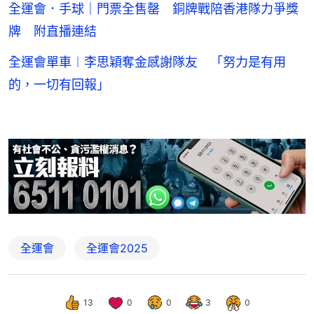
全運會．手球｜門票全售罄 銅牌戰陪香港隊力爭獎
牌 附直播連結
全運會單車︱李思穎奪金感謝隊友 「努力是有用
的，一切有回報」
全運會
全運會2025
13
0
0
3
0