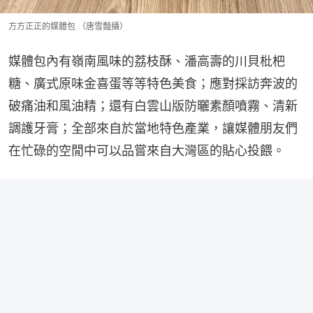
方方正正的媒體包 （唐雪豔攝）
媒體包內有嶺南風味的荔枝酥、潘高壽的川貝枇杷
糖、廣式原味金喜蛋等等特色美食；應對採訪奔波的
破痛油和風油精；還有白雲山版防曬素顏噴霧、清新
調護牙膏；全部來自於當地特色產業，讓媒體朋友們
在忙碌的空閒中可以品嘗來自大灣區的貼心投餵。