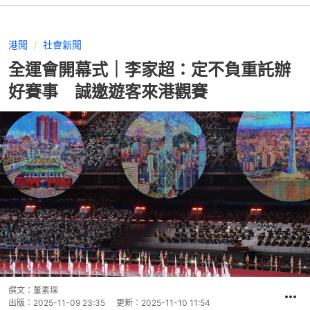
港聞
社會新聞
全運會開幕式｜李家超：定不負重託辦
好賽事 誠邀遊客來港觀賽
撰文：
董素琛
出版：
2025-11-09 23:35
更新：
2025-11-10 11:54