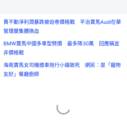
賣不動淨利潤暴跌被迫卷價格戰 平治寶馬Audi在華
管理層集體換血
BMW寶馬中國多車型劈價 最多降30萬 回應稱並
非價格戰
海南寶馬女司機揸車拖行小貓致死 網民：是「寵物
友好」餐廳廚師