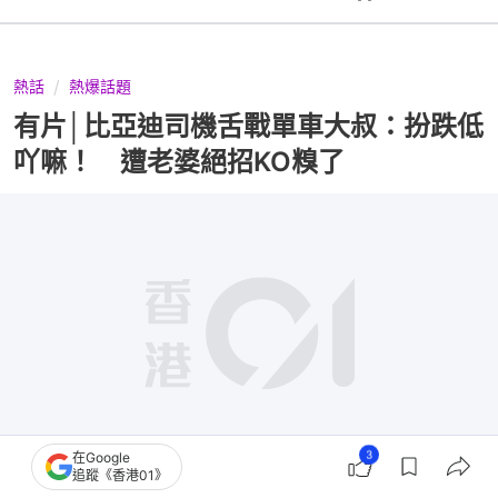
熱話
熱爆話題
有片│比亞迪司機舌戰單車大叔：扮跌低
吖嘛！ 遭老婆絕招KO糗了
3
在Google
追蹤《香港01》
撰文：
布萊恩