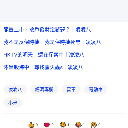
龍豐上市，散戶發財定發夢？｜凌凌八
我不是反保時捷 我是保時捷死忠｜凌凌八
HKTV的明天 還在探索中｜凌凌八
漆黑股海中 尋找螢火蟲s｜凌凌八
凌凌八
經濟專欄
雷軍
電動車
小米
9
0
1
1
0