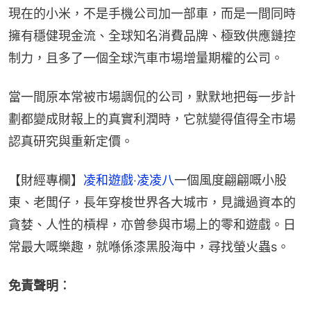
現在的小米，不是手機公司加一部車，而是一間同時
擁有穩健現金流、全球知名消費品牌、極致供應鏈控
制力，且多了一個全球汽車市場增量期權的公司。
當一間原本常被市場調侃的公司，默默地把每一步計
劃都變成財報上的真實利潤時，它就變得值得全市場
認真研究與重新定價。
【財經專欄】
凌和遊戲
‧
凌凌八
一個風度翩翩嘅小股
東、老闆仔，長年穿梭世界各大城市，見識過資本的
貪婪、人性的槓桿，亦曾參與市場上的零和遊戲。日
常最大嘅樂趣，就喺係漆黑股海中，尋找螢火蟲s。
免責聲明︰