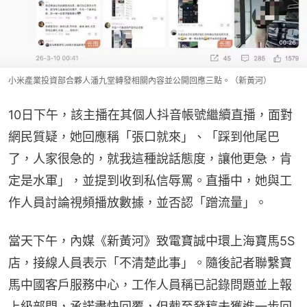
小米產業投資部合夥人潘九堂轉發相關內容並公開回應三點。（新黃河）
10日下午，該主播在其個人抖音帳號繼續直播，面對
網民質疑，她回應稱「張口就來」、「踩到他尾巴
了，人家很急的，就我這種說話態度，讓他更急，肯
定是水軍」，並提到收到私信辱罵。直播中，她與工
作人員討論視頻播放數據，並否認「蹭流量」。
當天下午，內媒《新黃河》致電寶誠中環上海寶馬5S
店，接線人員表示「不清楚此事」。隨後記者聯繫寶
馬中國客戶服務中心，工作人員稱已記錄問題並上報
上級部門，承諾盡快回覆，但截至發稿未獲進一步回