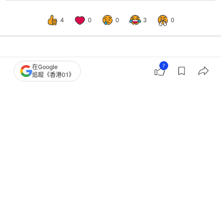
4
0
0
3
0
經濟
財經快訊
7
在Google
追蹤《香港01》
平治出招自救 延發部份獎金 另傳德
國員工工時每年增260小時