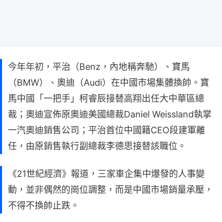
今年年初，平治（Benz，內地稱奔馳）、寶馬
（BMW）、奧迪（Audi）在中國市場集體換帥。寶
馬中國「一把手」柯睿辰接替高翔出任大中華區總
裁；奧迪宣佈原奧迪美國總裁Daniel Weissland執掌
一汽奧迪銷售公司；平治首位中國籍CEO段建軍離
任，由原銷售執行副總裁李德思接替該職位。
《21世紀經濟》報道，三家車企集中爆發的人事變
動，並非偶然的崗位調整，而是中國市場銷量承壓，
不得不換帥止跌。