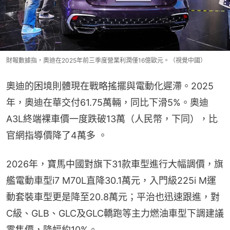
財報數據指，奧迪在2025年前三季度營業利潤僅16億歐元。（視覺中國）
奧迪的困境則體現在戰略搖擺與電動化遲滯。2025
年，奧迪在華交付61.75萬輛，同比下滑5%。奧迪
A3L終端裸車價一度跌破13萬（人民幣，下同），比
官網指導價降了4萬多 。
2026年，寶馬中國對旗下31款車型進行大幅調價，旗
艦電動車型i7 M70L直降30.1萬元，入門級225i M運
動套裝車型更是降至20.8萬元；平治也迅速跟進，對
C級、GLB、GLC及GLC轎跑等主力燃油車型下調建議
零售價，降幅約10%。