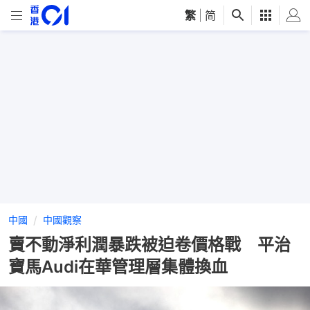
繁
|
简
中國
中國觀察
賣不動淨利潤暴跌被迫卷價格戰 平治
寶馬Audi在華管理層集體換血