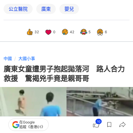
公立醫院
廣東
嬰兒
32
0
42
5
6
中國
大國小事
廣東女童遭男子抱起拋落河 路人合力
救援 驚揭兇手竟是親哥哥
10
在Google
追蹤《香港01》