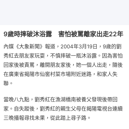
9歲時摔破沐浴露 害怕被罵離家出走22年
內媒《大象新聞》報道，2004年3月19日，9歲的劉
秀紅去朋友家玩耍，不慎摔破一瓶沐浴露。因為害怕
回家後被責罵，離開朋友家後，她一個人出走，隨後
在廣東省揭陽市仙窖村菜市場附近迷路，和家人失
聯。
當晚八九點，劉秀紅在漁湖橋南被養父發現後帶回
家。自失蹤後，劉秀紅的親生父母在揭陽電視台連續
三晚播報尋找未果，從此踏上尋子路。