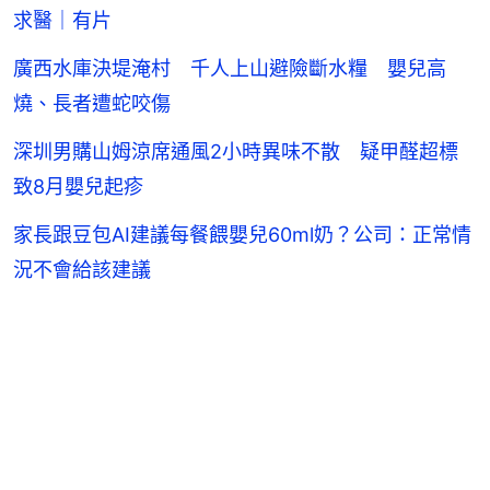
求醫｜有片
廣西水庫決堤淹村 千人上山避險斷水糧 嬰兒高
燒、長者遭蛇咬傷
深圳男購山姆涼席通風2小時異味不散 疑甲醛超標
致8月嬰兒起疹
家長跟豆包AI建議每餐餵嬰兒60ml奶？公司：正常情
況不會給該建議