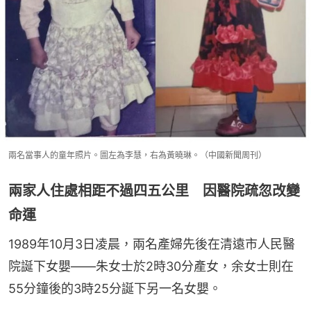
兩名當事人的童年照片。圖左為李慧，右為黃曉琳。（中國新聞周刊）
兩家人住處相距不過四五公里 因醫院疏忽改變
命運
1989年10月3日凌晨，兩名產婦先後在清遠市人民醫
院誕下女嬰——朱女士於2時30分產女，余女士則在
55分鐘後的3時25分誕下另一名女嬰。