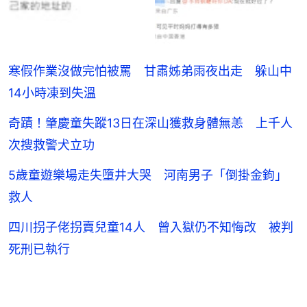
寒假作業沒做完怕被罵 甘肅姊弟雨夜出走 躲山中
14小時凍到失溫
奇蹟！肇慶童失蹤13日在深山獲救身體無恙 上千人
次搜救警犬立功
5歲童遊樂場走失墮井大哭 河南男子「倒掛金鉤」
救人
四川拐子佬拐賣兒童14人 曾入獄仍不知悔改 被判
死刑已執行