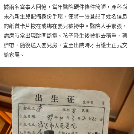
據兩名當事人回憶，當年醫院硬件條件簡陋，產科尚
未為新生兒配備身份手環，僅將一張登記了姓名信息
的紙質卡片掖在或綁在嬰兒被褥中。醫院人手緊張，
病房時常出現跳閘斷電。孩子降生後被抱去稱重、剪
臍帶，隨後送入嬰兒房，直至出院時才由護士正式交
給家屬。