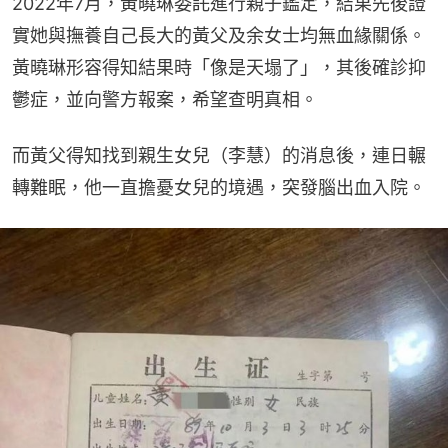
2022年7月，黃曉琳委託進行親子鑑定，結果先後證
實她與撫養自己長大的黃父及余女士均無血緣關係。
黃曉琳形容得知結果時「像是天塌了」，其後確診抑
鬱症，並向警方報案，希望查明真相。
而黃父得知找到親生女兒（李慧）的消息後，連日輾
轉難眠，他一直擔憂女兒的境遇，突發腦出血入院。