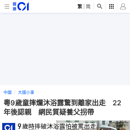
繁
|
简
中國
大國小事
粵9歲童摔爛沐浴露驚到離家出走 22
年後認親 網民質疑養父拐帶