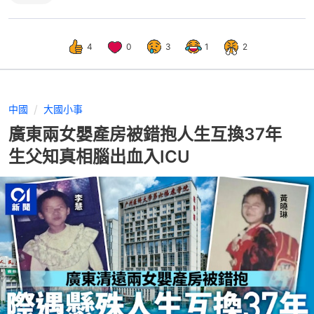
4
0
3
1
2
中國
大國小事
廣東兩女嬰產房被錯抱人生互換37年
生父知真相腦出血入ICU