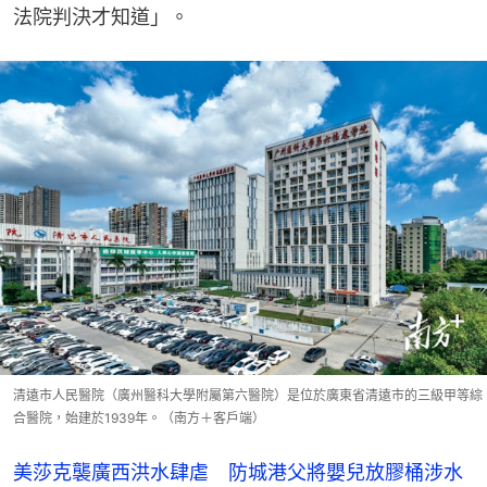
法院判決才知道」。
清遠市人民醫院（廣州醫科大學附屬第六醫院）是位於廣東省清遠市的三級甲等綜
合醫院，始建於1939年。（南方＋客戶端）
美莎克襲廣西洪水肆虐 防城港父將嬰兒放膠桶涉水